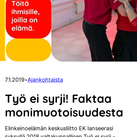
7.1.2019
•
Ajankohtaista
Työ ei syrji! Faktaa
monimuotoisuudesta
Elinkeinoelämän keskusliitto EK lanseerasi
syksyllä 2018 valtakunnallisen Työ ei syrji -