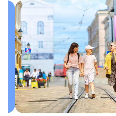
Asiakkaalle tekijä k
minuutissa
Vuonna 2025 täytimme 95 prosenttia kaikista 
työvuoroista. Hankimme asiakkaalle työnteki
kuudessa minuutissa, ja asiakastyytyväisyys n
Lue lisää