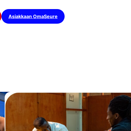
Asiakkaan OmaSeure