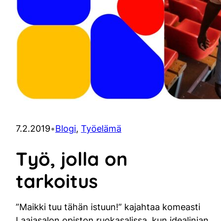
7.2.2019
•
Blogi
, 
Työelämä
Työ, jolla on
tarkoitus
”Maikki tuu tähän istuun!” kajahtaa komeasti
Laajasalon opiston ruokasalissa, kun idealinjan