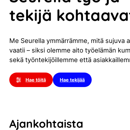
tekijä kohtaava
Me Seurella ymmärrämme, mitä sujuva a
vaatii – siksi olemme aito työelämän ku
sekä työntekijöillemme että asiakkaille
Hae töitä
Hae tekijää
Ajankohtaista