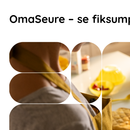
OmaSeure – se fiksumpi