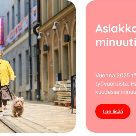
uudessa
tilatuista
jän keskimäärin
ousi 90 prosenttiin.