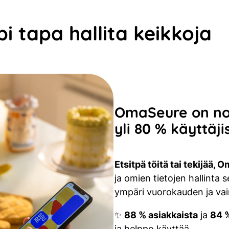
 tapa hallita keikkoja
OmaSeure on no
yli 80 % käyttäji
Etsitpä töitä tai tekijää,
ja omien tietojen hallinta 
ympäri vuorokauden ja vai
✨
88 % asiakkaista
ja
84 %
ja helppo käyttää.