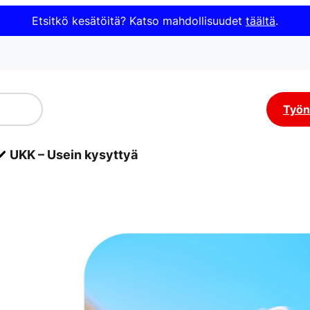
Etsitkö kesätöitä? Katso mahdollisuudet
täältä
.
Työn
UKK – Usein kysyttyä