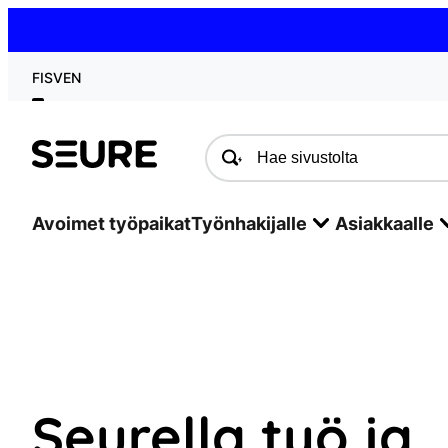
Siirry
sisältöön
FI
SV
EN
Seure
Avoimet työpaikat
Työnhakijalle
Asiakkaalle
Seurella työ ja