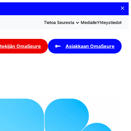
Tietoa Seuresta
Medialle
Yhteystiedot
tekijän OmaSeure
Asiakkaan OmaSeure