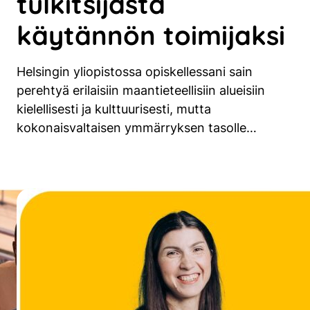
tulkitsijasta
käytännön toimijaksi
Helsingin yliopistossa opiskellessani sain
perehtyä erilaisiin maantieteellisiin alueisiin
kielellisesti ja kulttuurisesti, mutta
kokonaisvaltaisen ymmärryksen tasolle…