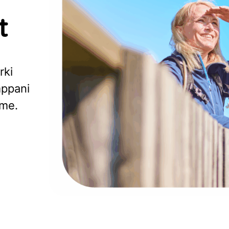
t
rki
mppani
mme.