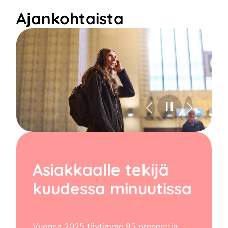
Ajankohtaista
Asiakkaalle tekijä
kuudessa minuutissa
Vuonna 2025 täytimme 95 prosenttia