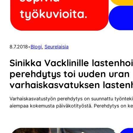
8.7.2018
•
Blogi
, 
Seurelaisia
Sinikka Vacklinille lastenho
perehdytys toi uuden uran
varhaiskasvatuksen lasten
Varhaiskasvatustyön perehdytys on suunnattu työntekijöi
aiempaa kokemusta päiväkotityöstä. Perehdytys on ke