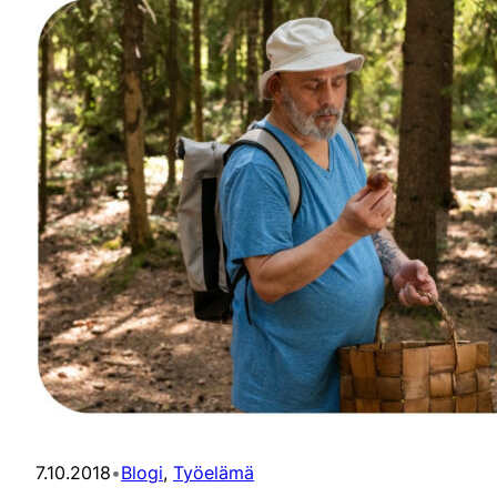
7.10.2018
•
Blogi
, 
Työelämä