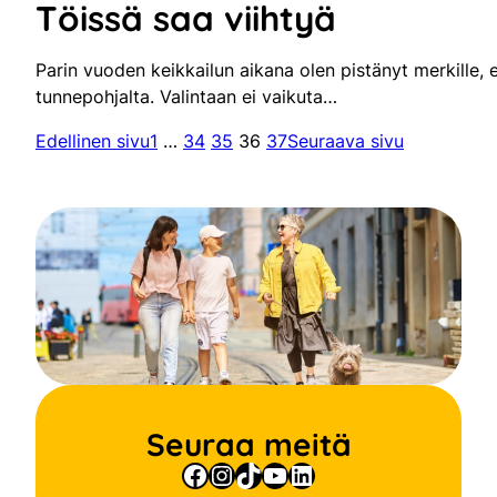
Töissä saa viihtyä
Parin vuoden keikkailun aikana olen pistänyt merkille, e
tunnepohjalta. Valintaan ei vaikuta…
Edellinen sivu
1
…
34
35
36
37
Seuraava sivu
Seuraa meitä
Facebook
Instagram
TikTok
YouTube
LinkedIn