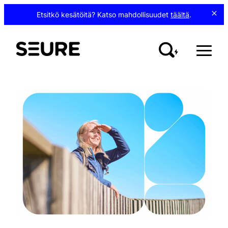
Siirry
Etsitkö kesätöitä? Katso mahdollisuudet
täältä
.
sisältöön
Seure