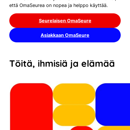
että OmaSeurea on nopea ja helppo käyttää.
Seurelaisen OmaSeure
Asiakkaan OmaSeure
Töitä, ihmisiä ja elämää