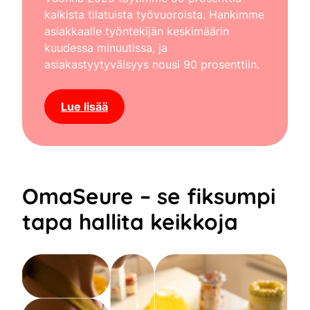
kaikista tilatuista työvuoroista. Hankimme
asiakkaalle työntekijän keskimäärin
kuudessa minuutissa, ja
asiakastyytyväisyys nousi 90 prosenttiin.
Lue lisää
OmaSeure – se fiksumpi
tapa hallita keikkoja