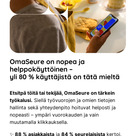
OmaSeure on nopea ja
helppokäyttöinen –
yli 80 % käyttäjistä on tätä mieltä
Etsitpä töitä tai tekijää, OmaSeure on tärkein
työkalusi.
Siellä työvuorojen ja omien tietojen
hallinta sekä yhteydenpito hoituvat helposti ja
nopeasti – ympäri vuorokauden ja vain
muutamalla klikkauksella.
✨
88 % asiakkaista
ja
84 % seurelaisista
kertoi,