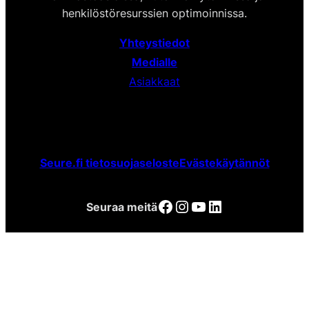
henkilöstöresurssien optimoinnissa.
Yhteystiedot
Medialle
Asiakkaat
Seure.fi tietosuojaseloste
Evästekäytännöt
Facebook
Instagram
YouTube
LinkedIn
Seuraa meitä