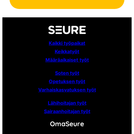
Kaikki työpaikat
Keikkatyöt
Määräaikaiset
työt
Soten työt
Opetuksen työt
Varhaiskasvatuksen työt
Lähihoitajan työt
Sairaanhoitajan työt
OmaSeure