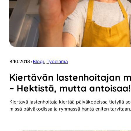
8.10.2018
•
Blogi
, 
Työelämä
Kiertävän lastenhoitajan m
– Hektistä, mutta antoisaa!
Kiertävä lastenhoitaja kiertää päiväkodeissa tietyllä so
missä päiväkodissa ja ryhmässä häntä eniten tarvitaan