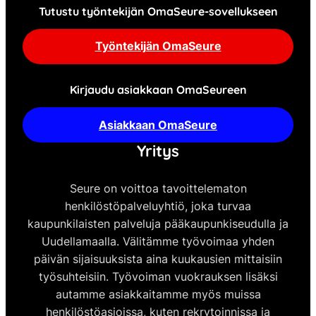
Tutustu työntekijän OmaSeure-sovellukseen
Työntekijän OmaSeure
Kirjaudu asiakkaan OmaSeureen
Asiakkaan OmaSeure
Yritys
Seure on voittoa tavoittelematon
henkilöstöpalveluyhtiö, joka turvaa
kaupunkilaisten palveluja pääkaupunkiseudulla ja
Uudellamaalla. Välitämme työvoimaa yhden
päivän sijaisuuksista aina kuukausien mittaisiin
työsuhteisiin. Työvoiman vuokrauksen lisäksi
autamme asiakkaitamme myös muissa
henkilöstöasioissa, kuten rekrytoinnissa ja