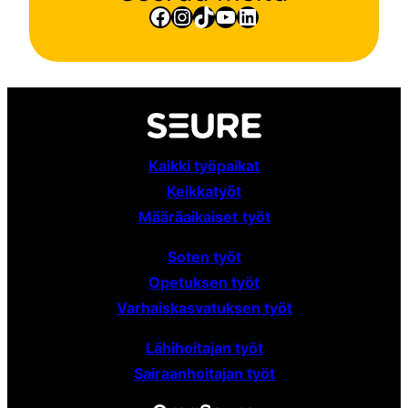
Facebook
Instagram
TikTok
YouTube
LinkedIn
Kaikki työpaikat
Keikkatyöt
Määräaikaiset
työt
Soten työt
Opetuksen työt
Varhaiskasvatuksen työt
Lähihoitajan työt
Sairaanhoitajan työt