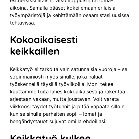
esimerkiksi iltaisin, viikonloppuisin tai loma-
aikoina. Samalla pääset kokeilemaan erilaisia
työympäristöjä ja kehittämään osaamistasi uusissa
tehtävissä.
Kokoaikaisesti
keikkaillen
Keikkatyö ei tarkoita vain satunnaisia vuoroja – se
sopii mainiosti myös sinulle, joka haluat
työskennellä täysillä työviikoilla. Moni tekee
kauttamme töitä lähes kokoaikaisesti ja rakentaa
arjestaan vakaan, mutta joustavan. Voit varata
viikkoosi täydet työtunnit ja pitää vapaata silloin,
kun se sinulle parhaiten sopii – lomat ja
hengähdystauot sujuvat omilla ehdoillasi.
Keikkatyö kulkee