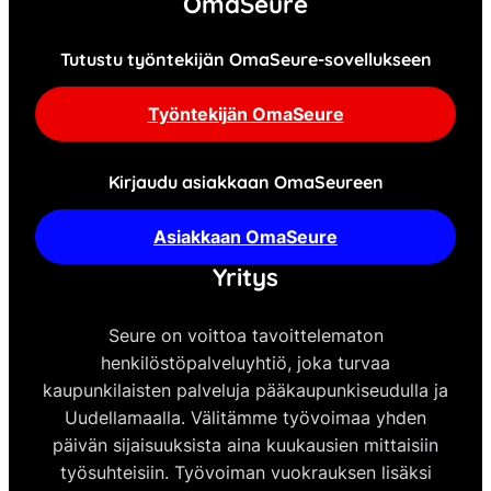
OmaSeure
Tutustu työntekijän OmaSeure-sovellukseen
Työntekijän OmaSeure
Kirjaudu asiakkaan OmaSeureen
Asiakkaan OmaSeure
Yritys
Seure on voittoa tavoittelematon
henkilöstöpalveluyhtiö, joka turvaa
kaupunkilaisten palveluja pääkaupunkiseudulla ja
Uudellamaalla. Välitämme työvoimaa yhden
päivän sijaisuuksista aina kuukausien mittaisiin
työsuhteisiin. Työvoiman vuokrauksen lisäksi