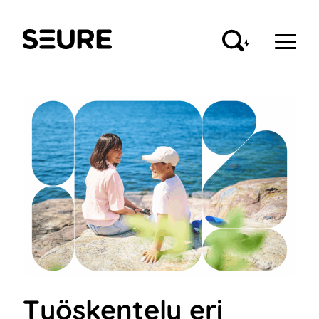
Siirry
sisältöön
Seure
Työskentely eri