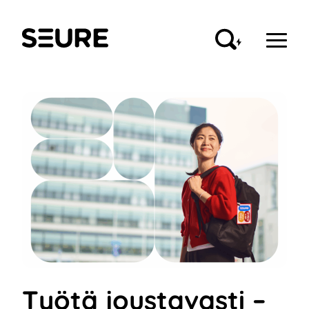
Siirry
sisältöön
Seure
Työtä joustavasti –