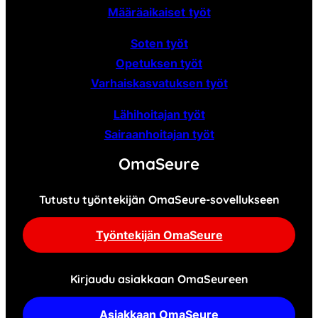
Määräaikaiset
työt
Soten työt
Opetuksen työt
Varhaiskasvatuksen työt
Lähihoitajan työt
Sairaanhoitajan työt
OmaSeure
Tutustu työntekijän OmaSeure-sovellukseen
Työntekijän OmaSeure
Kirjaudu asiakkaan OmaSeureen
Asiakkaan OmaSeure