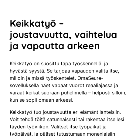
Keikkatyö –
joustavuutta, vaihtelua
ja vapautta arkeen
Keikkatyö on suosittu tapa työskennellä, ja
hyvästä syystä. Se tarjoaa vapauden valita itse,
milloin ja missä työskentelet. OmaSeure-
sovelluksella näet vapaat vuorot reaaliajassa ja
varaat keikat suoraan puhelimella – helposti silloin,
kun se sopii omaan arkeesi.
Keikkatyö tuo joustavuutta eri elämäntilanteisiin.
Voit tehdä töitä satunnaisesti tai rakentaa itsellesi
täyden työviikon. Valitset itse työpaikat ja
työpäivät, ja pääset tutustumaan monenlaisiin