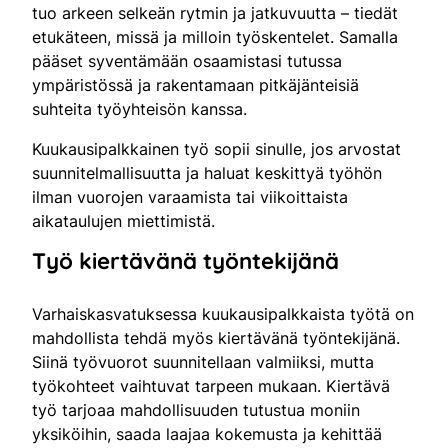
tuo arkeen selkeän rytmin ja jatkuvuutta – tiedät
etukäteen, missä ja milloin työskentelet. Samalla
pääset syventämään osaamistasi tutussa
ympäristössä ja rakentamaan pitkäjänteisiä
suhteita työyhteisön kanssa.
Kuukausipalkkainen työ sopii sinulle, jos arvostat
suunnitelmallisuutta ja haluat keskittyä työhön
ilman vuorojen varaamista tai viikoittaista
aikataulujen miettimistä.
Työ kiertävänä työntekijänä
Varhaiskasvatuksessa kuukausipalkkaista työtä on
mahdollista tehdä myös kiertävänä työntekijänä.
Siinä työvuorot suunnitellaan valmiiksi, mutta
työkohteet vaihtuvat tarpeen mukaan. Kiertävä
työ tarjoaa mahdollisuuden tutustua moniin
yksiköihin, saada laajaa kokemusta ja kehittää