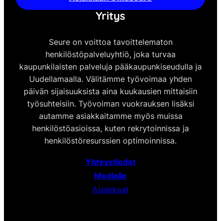
Yritys
Seure on voittoa tavoittelematon
henkilöstöpalveluyhtiö, joka turvaa
kaupunkilaisten palveluja pääkaupunkiseudulla ja
Uudellamaalla. Välitämme työvoimaa yhden
päivän sijaisuuksista aina kuukausien mittaisiin
työsuhteisiin. Työvoiman vuokrauksen lisäksi
autamme asiakkaitamme myös muissa
henkilöstöasioissa, kuten rekrytoinnissa ja
henkilöstöresurssien optimoinnissa.
Yhteystiedot
Medialle
Asiakkaat