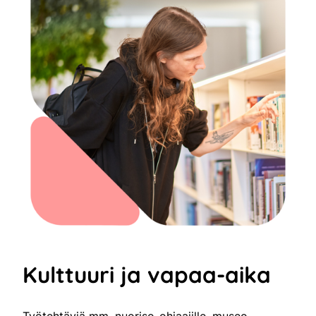
Kulttuuri ja vapaa-aika
Työtehtäviä mm. nuoriso-ohjaajille, museo-