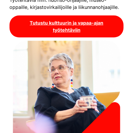
oppaille, kirjastovirkailijoille ja liikunnanohjaajille.
Tutustu kulttuurin ja vapaa-ajan
työtehtäviin