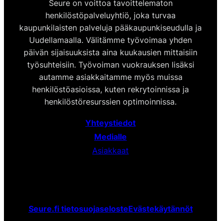
Seure on voittoa tavoittelematon
henkilöstöpalveluyhtiö, joka turvaa
kaupunkilaisten palveluja pääkaupunkiseudulla ja
Uudellamaalla. Välitämme työvoimaa yhden
päivän sijaisuuksista aina kuukausien mittaisiin
työsuhteisiin. Työvoiman vuokrauksen lisäksi
autamme asiakkaitamme myös muissa
henkilöstöasioissa, kuten rekrytoinnissa ja
henkilöstöresurssien optimoinnissa.
Yhteystiedot
Medialle
Asiakkaat
Seure.fi tietosuojaseloste
Evästekäytännöt