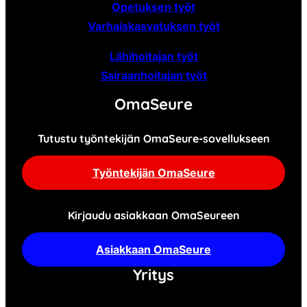
Opetuksen työt
Varhaiskasvatuksen työt
Lähihoitajan työt
Sairaanhoitajan työt
OmaSeure
Tutustu työntekijän OmaSeure-sovellukseen
Työntekijän OmaSeure
Kirjaudu asiakkaan OmaSeureen
Asiakkaan OmaSeure
Yritys