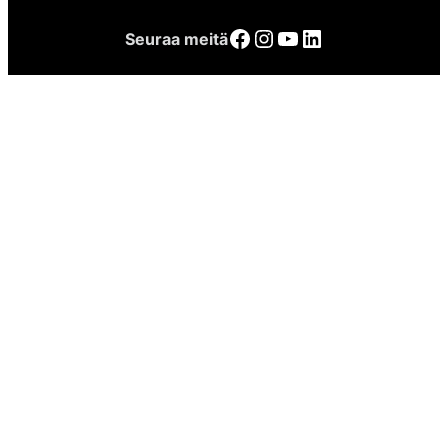
Facebook
Instagram
YouTube
LinkedIn
Seuraa meitä