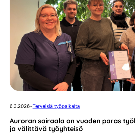
6.3.2026
•
Terveisiä työpaikalta
Auroran sairaala on vuoden paras työk
ja välittävä työyhteisö