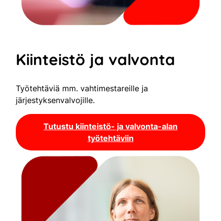
Kiinteistö ja valvonta
Työtehtäviä mm. vahtimestareille ja
järjestyksenvalvojille.
Tutustu kiinteistö- ja valvonta-alan
työtehtäviin