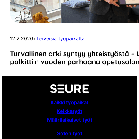
12.2.2026
•
Terveisiä työpaikalta
Turvallinen arki syntyy yhteistyöstä 
palkittiin vuoden parhaana opetusala
Kaikki työpaikat
Keikkatyöt
Määräaikaiset
työt
Soten työt