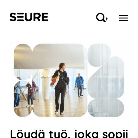
Siirry
sisältöön
Seure
Löydä työ, joka sopii