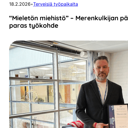
18.2.2026
•
Terveisiä työpaikalta
“Mieletön miehistö” – Merenkulkijan p
paras työkohde