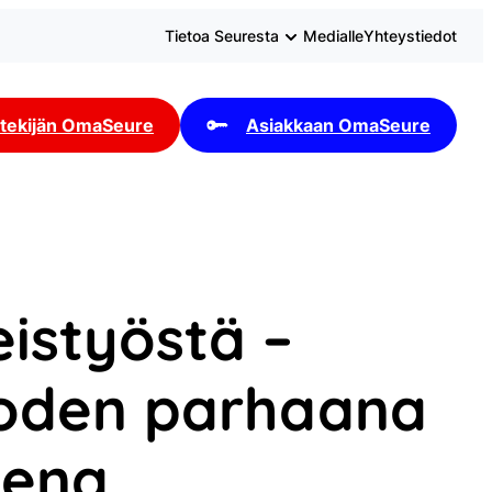
Tietoa Seuresta
Medialle
Yhteystiedot
tekijän OmaSeure
Asiakkaan OmaSeure
eistyöstä –
uoden parhaana
eena