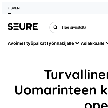
Siirry
FI
SV
EN
sisältöön
Seure
Avoimet työpaikat
Työnhakijalle
Asiakkaalle
Turvalline
Uomarinteen k
ope