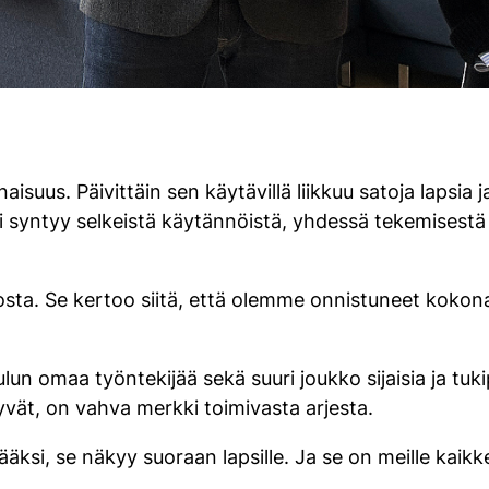
isuus. Päivittäin sen käytävillä liikkuu satoja lapsia 
i syntyy selkeistä käytännöistä, yhdessä tekemisestä 
voitosta. Se kertoo siitä, että olemme onnistuneet kok
un omaa työntekijää sekä suuri joukko sijaisia ja tuk
yvät, on vahva merkki toimivasta arjesta.
äksi, se näkyy suoraan lapsille. Ja se on meille kaikke