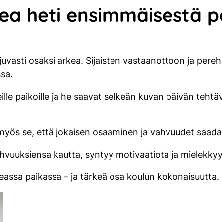
kea heti ensimmäisestä p
uvasti osaksi arkea. Sijaisten vastaanottoon ja pereh
ssa.
eille paikoille ja he saavat selkeän kuvan päivän tehtäv
myös se, että jokaisen osaaminen ja vahvuudet saad
hvuuksiensa kautta, syntyy motivaatiota ja mielekk
eassa paikassa – ja tärkeä osa koulun kokonaisuutta.