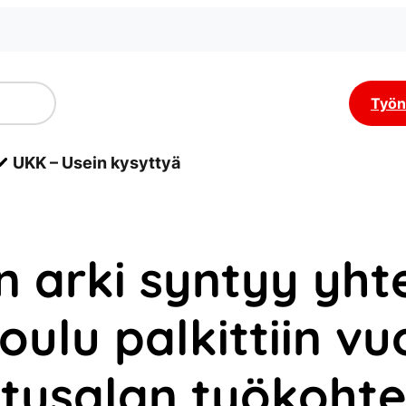
Työn
UKK – Usein kysyttyä
n arki syntyy yht
oulu palkittiin v
tusalan työkoht