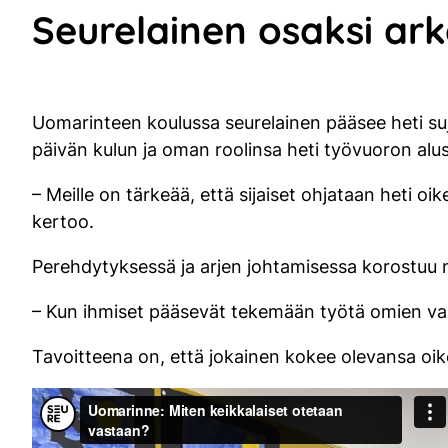
Seurelainen osaksi ar
Uomarinteen koulussa seurelainen pääsee heti suj
päivän kulun ja oman roolinsa heti työvuoron alu
– Meille on tärkeää, että sijaiset ohjataan heti oik
kertoo.
Perehdytyksessä ja arjen johtamisessa korostuu 
– Kun ihmiset pääsevät tekemään työtä omien va
Tavoitteena on, että jokainen kokee olevansa oik