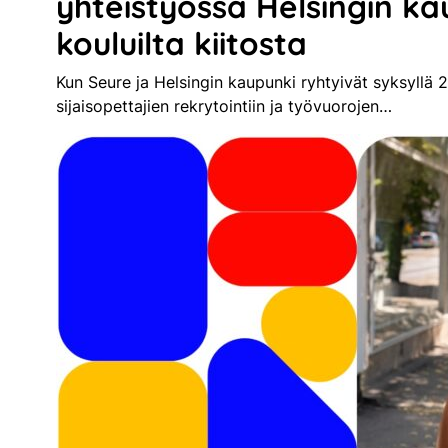
yhteistyössä Helsingin k
kouluilta kiitosta
Kun Seure ja Helsingin kaupunki ryhtyivät syksyllä
sijaisopettajien rekrytointiin ja työvuorojen…