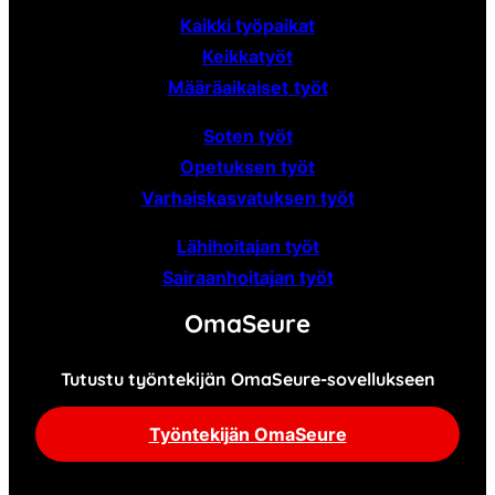
Kaikki työpaikat
Keikkatyöt
Määräaikaiset
työt
Soten työt
Opetuksen työt
Varhaiskasvatuksen työt
Lähihoitajan työt
Sairaanhoitajan työt
OmaSeure
Tutustu työntekijän OmaSeure-sovellukseen
Työntekijän OmaSeure