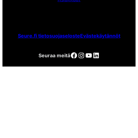
Seure.fi tietosuojaseloste
Evästekäytännöt
Facebook
Instagram
YouTube
LinkedIn
Seuraa meitä