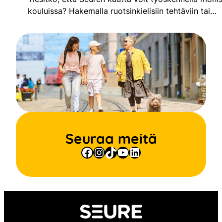
kouluissa? Hakemalla ruotsinkielisiin tehtäviin tai…
Seuraa meitä
Facebook
Instagram
TikTok
YouTube
LinkedIn