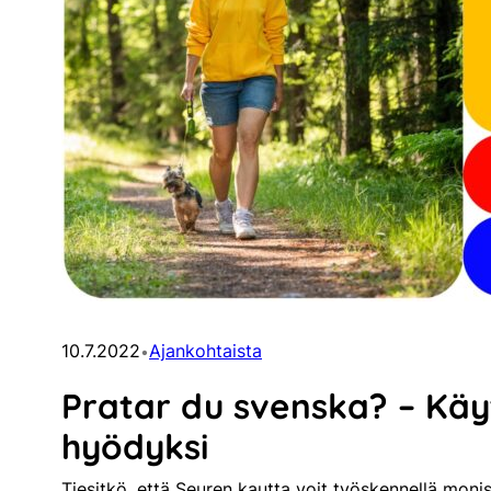
10.7.2022
Ajankohtaista
•
Pratar du svenska? – Käyt
hyödyksi
Tiesitkö, että Seuren kautta voit työskennellä monis