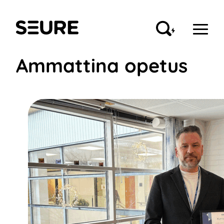
Siirry
sisältöön
Seure
Ammattina opetus