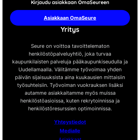
Kirjaudu asiakkaan OmaSeureen
Asiakkaan OmaSeure
Yritys
Seure on voittoa tavoittelematon
henkilöstöpalveluyhtiö, joka turvaa
kaupunkilaisten palveluja pääkaupunkiseudulla ja
Uudellamaalla. Välitämme työvoimaa yhden
päivän sijaisuuksista aina kuukausien mittaisiin
työsuhteisiin. Työvoiman vuokrauksen lisäksi
autamme asiakkaitamme myös muissa
henkilöstöasioissa, kuten rekrytoinnissa ja
henkilöstöresurssien optimoinnissa.
Yhteystiedot
Medialle
Asiakkaat