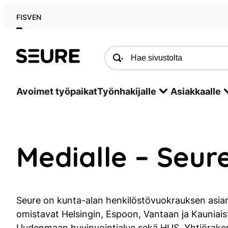
Siirry
FI
SV
EN
sisältöön
Seure
Avoimet työpaikat
Työnhakijalle
Asiakkaalle
Medialle – Seur
Seure on kunta-alan henkilöstövuokrauksen asiantu
omistavat Helsingin, Espoon, Vantaan ja Kauniais
Uudenmaan hyvinvointialue sekä HUS. Yhtiöraken