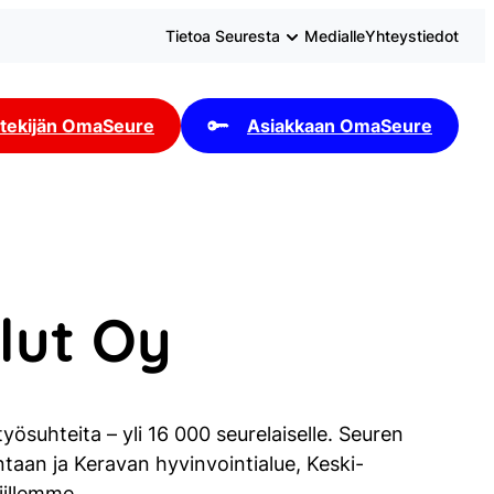
Tietoa Seuresta
Medialle
Yhteystiedot
tekijän OmaSeure
Asiakkaan OmaSeure
lut Oy
ösuhteita – yli 16 000 seurelaiselle. Seuren
taan ja Keravan hyvinvointialue, Keski-
illemme.