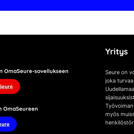
Yritys
jän OmaSeure-sovellukseen
Seure on vo
joka turvaa
Seure
Uudellamaa
sijaisuuksis
Työvoiman 
an OmaSeureen
myös muissa
henkilöstör
eure