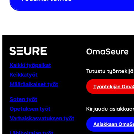
OmaSeure
Kaikki työpaikat
Tutustu työnteki
Keikkatyöt
Määräaikaiset
työt
Työntekijän Oma
Soten työt
Kirjaudu asiakka
Opetuksen työt
Varhaiskasvatuksen työt
Asiakkaan OmaS
Lähihoitajan työt