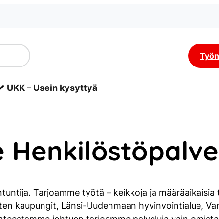
Työn
UKK – Usein kysyttyä
e Henkilöstöpalve
ntija. Tarjoamme työtä – keikkoja ja määräaikaisia ty
ten kaupungit, Länsi-Uudenmaan hyvinvointialue, Van
teestamme johtuen tarjoamme palveluja vain omistaj