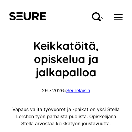
Siirry
sisältöön
Seure
Keikkatöitä,
opiskelua ja
jalkapalloa
29.7.2026
Seurelaisia
•
Vapaus valita työvuorot ja -paikat on yksi Stella
Lerchen työn parhaista puolista. Opiskelijana
Stella arvostaa keikkatyön joustavuutta.