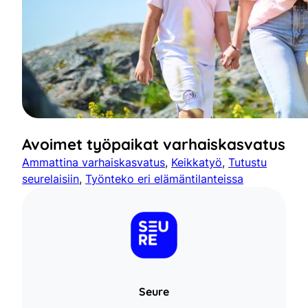
Avoimet työpaikat varhaiskasvatus
Ammattina varhaiskasvatus
, 
Keikkatyö
, 
Tutustu
seurelaisiin
, 
Työnteko eri elämäntilanteissa
Seure