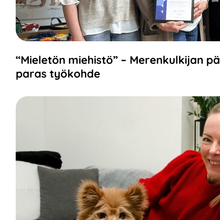
“Mieletön miehistö” – Merenkulkijan p
paras työkohde