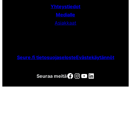
Yhteystiedot
Medialle
Asiakkaat
Seure.fi tietosuojaseloste
Evästekäytännöt
Facebook
Instagram
YouTube
LinkedIn
Seuraa meitä