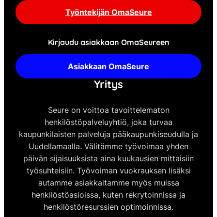
Työntekijän OmaSeure
Kirjaudu asiakkaan OmaSeureen
Asiakkaan OmaSeure
Yritys
Seure on voittoa tavoittelematon
henkilöstöpalveluyhtiö, joka turvaa
kaupunkilaisten palveluja pääkaupunkiseudulla ja
Uudellamaalla. Välitämme työvoimaa yhden
päivän sijaisuuksista aina kuukausien mittaisiin
työsuhteisiin. Työvoiman vuokrauksen lisäksi
autamme asiakkaitamme myös muissa
henkilöstöasioissa, kuten rekrytoinnissa ja
henkilöstöresurssien optimoinnissa.