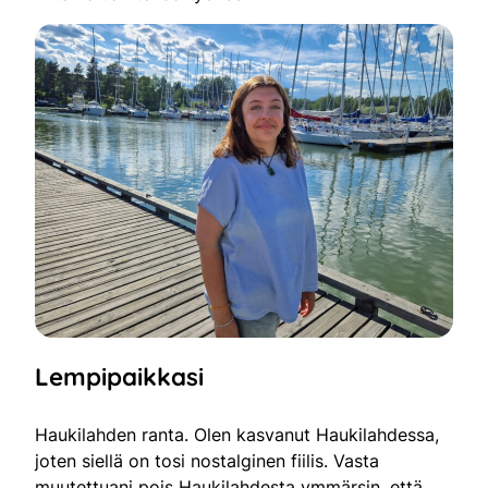
Lempipaikkasi
Haukilahden ranta. Olen kasvanut Haukilahdessa,
joten siellä on tosi nostalginen fiilis. Vasta
muutettuani pois Haukilahdesta ymmärsin, että