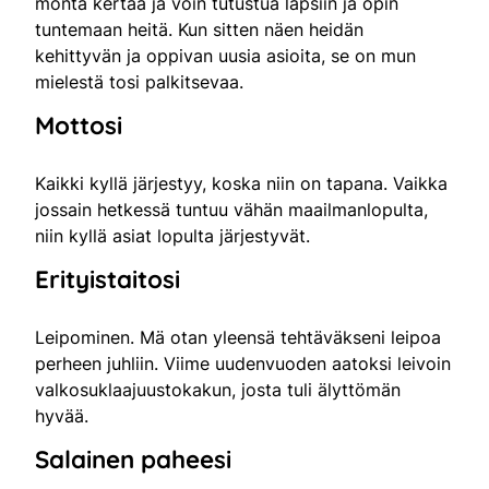
monta kertaa ja voin tutustua lapsiin ja opin
tuntemaan heitä. Kun sitten näen heidän
kehittyvän ja oppivan uusia asioita, se on mun
mielestä tosi palkitsevaa.
Mottosi
Kaikki kyllä järjestyy, koska niin on tapana. Vaikka
jossain hetkessä tuntuu vähän maailmanlopulta,
niin kyllä asiat lopulta järjestyvät.
Erityistaitosi
Leipominen. Mä otan yleensä tehtäväkseni leipoa
perheen juhliin. Viime uudenvuoden aatoksi leivoin
valkosuklaajuustokakun, josta tuli älyttömän
hyvää.
Salainen paheesi