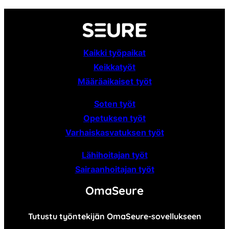
Kaikki työpaikat
Keikkatyöt
Määräaikaiset
työt
Soten työt
Opetuksen työt
Varhaiskasvatuksen työt
Lähihoitajan työt
Sairaanhoitajan työt
OmaSeure
Tutustu työntekijän OmaSeure-sovellukseen