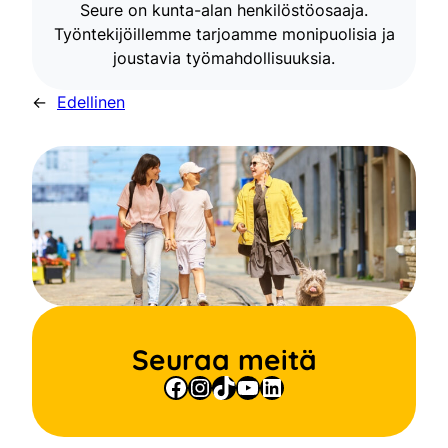
Seure on kunta-alan henkilöstöosaaja.
Työntekijöillemme tarjoamme monipuolisia ja
joustavia työmahdollisuuksia.
←
Edellinen
Seuraa meitä
Facebook
Instagram
TikTok
YouTube
LinkedIn