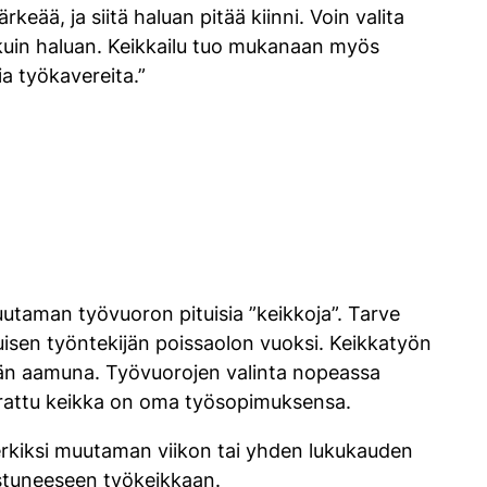
keää, ja siitä haluan pitää kiinni. Voin valita
n kuin haluan. Keikkailu tuo mukanaan myös
a työkavereita.”
uutaman työvuoron pituisia ”keikkoja”. Tarve
tuisen työntekijän poissaolon vuoksi. Keikkatyön
vän aamuna. Työvuorojen valinta nopeassa
arattu keikka on oma työsopimuksensa.
erkiksi muutaman viikon tai yhden lukukauden
tuneeseen työkeikkaan.