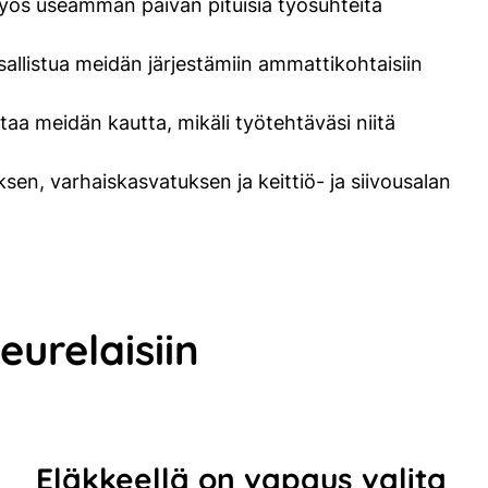
a myös useamman päivän pituisia työsuhteita
allistua meidän järjestämiin ammattikohtaisiin
ttaa meidän kautta, mikäli työtehtäväsi niitä
en, varhaiskasvatuksen ja keittiö- ja siivousalan
eurelaisiin
Eläkkeellä on vapaus valita