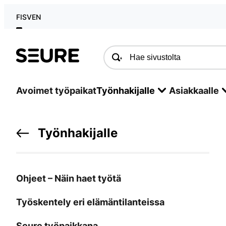
FI
SV
EN
Seure
Avoimet työpaikat
Työnhakijalle
Asiakkaalle
Työnhakijalle
Ohjeet – Näin haet työtä
Työskentely eri elämäntilanteissa
Seure työpaikkana