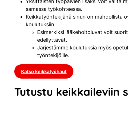
Yksittäisten työpäivien lisäksi voit valit
samassa työkohteessa.
Keikkatyöntekijänä sinun on mahdollista os
koulutuksiin.
Esimerkiksi lääkehoitoluvat voit suori
edellyttävät.
Järjestämme koulutuksia myös opetuks
työntekijöille.
Katso keikkatyöhaut
Tutustu keikkaileviin s