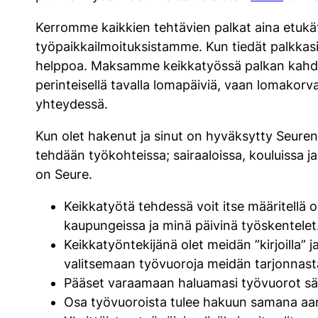
Kerromme kaikkien tehtävien palkat aina etukät
työpaikkailmoituksistamme. Kun tiedät palkkasi 
helppoa. Maksamme keikkatyössä palkan kahdes
perinteisellä tavalla lomapäiviä, vaan lomako
yhteydessä.
Kun olet hakenut ja sinut on hyväksytty Seuren t
tehdään työkohteissa; sairaaloissa, kouluissa j
on Seure.
Keikkatyötä tehdessä voit itse määritellä 
kaupungeissa ja minä päivinä työskentelet
Keikkatyöntekijänä olet meidän ”kirjoilla”
valitsemaan työvuoroja meidän tarjonnas
Pääset varaamaan haluamasi työvuorot säh
Osa työvuoroista tulee hakuun samana aamu