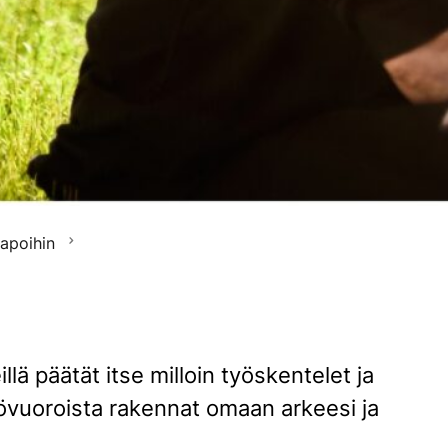
tapoihin
lä päätät itse milloin työskentelet ja
työvuoroista rakennat omaan arkeesi ja