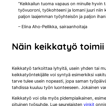
”Keikkailun tuoma vapaus on minulle hyvin tär
työvuoroni, työkohteeni ja lomani juuri nii
paljon laajemman työyhteisön ja paljon ihani
– Elina Aho-Pellikka, sairaanhoitaja
Näin keikkatyö toimii
Keikkatyö tarkoittaa lyhyitä, usein yhden tai m
keikkatyöntekijälle voi syntyä esimerkiksi vaki
tarve tulee usein nopeasti, jopa saman työpäi
tahdissa kuuluu työn luonteeseen. Jokainen v
Keikkatyö voi olla myös pidempiaikainen, esim
pituinen työsuhde. Lue seurelaisten
vinkit
onnis