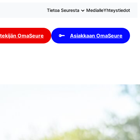
Tietoa Seuresta
Medialle
Yhteystiedot
tekijän OmaSeure
Asiakkaan OmaSeure