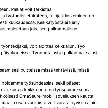
een. Palkat voit tarkistaa
ja työtuntisi etukäteen, tulojesi laskeminen on
ti kuukaudessa. Keikkatyöstä ei kerry
rvaus maksetaan jokaisen palkanmaksun
yöntekijäksi, voit aloittaa keikkailun. Työ
a päiväkodeissa. Työnantajasi ja palkanmaksajasi
osaamisesi puitteissa missä tehtävissä, missä
.
 ja hoidamme työsuhdeasiasi sekä pääset
ta. Jokainen keikka on oma työsopimuksensa.
köisesti OmaSeure-mobiilisovelluksen kautta.
na ja osan vuoroista voit varata hyvissä ajoin.