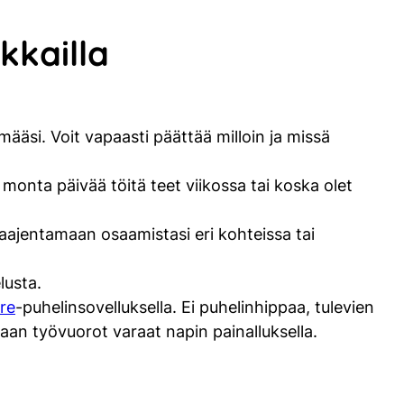
kkailla
ääsi. Voit vapaasti päättää milloin ja missä
a monta päivää töitä teet viikossa tai koska olet
laajentamaan osaamistasi eri kohteissa tai
lusta.
re
-puhelinsovelluksella. Ei puhelinhippaa, tulevien
 vaan työvuorot varaat napin painalluksella.