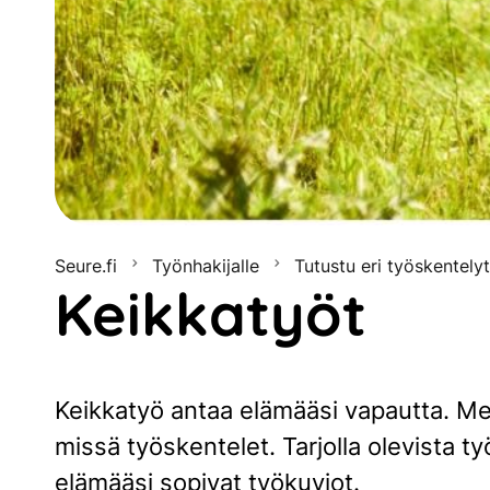
Seure.fi
Työnhakijalle
Tutustu eri työskentely
Keikkatyöt
Keikkatyö antaa elämääsi vapautta. Meil
missä työskentelet. Tarjolla olevista 
elämääsi sopivat työkuviot.