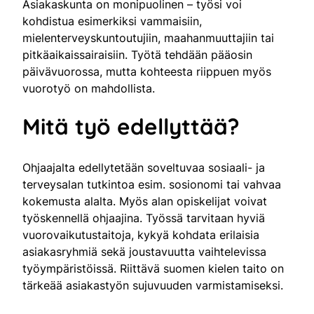
Asiakaskunta on monipuolinen – työsi voi
kohdistua esimerkiksi vammaisiin,
mielenterveyskuntoutujiin, maahanmuuttajiin tai
pitkäaikaissairaisiin. Työtä tehdään pääosin
päivävuorossa, mutta kohteesta riippuen myös
vuorotyö on mahdollista.
Mitä työ edellyttää?
Ohjaajalta edellytetään soveltuvaa sosiaali- ja
terveysalan tutkintoa esim. sosionomi tai vahvaa
kokemusta alalta. Myös alan opiskelijat voivat
työskennellä ohjaajina. Työssä tarvitaan hyviä
vuorovaikutustaitoja, kykyä kohdata erilaisia
asiakasryhmiä sekä joustavuutta vaihtelevissa
työympäristöissä. Riittävä suomen kielen taito on
tärkeää asiakastyön sujuvuuden varmistamiseksi.