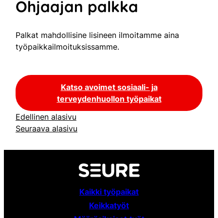
Ohjaajan palkka
Palkat mahdollisine lisineen ilmoitamme aina
työpaikkailmoituksissamme.
Katso avoimet sosiaali- ja
terveydenhuollon työpaikat
Edellinen alasivu
Seuraava alasivu
Kaikki työpaikat
Keikkatyöt