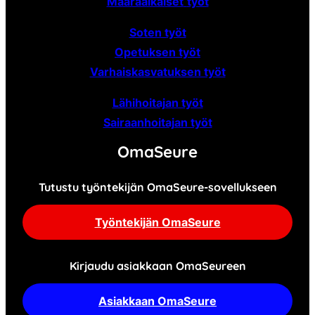
Määräaikaiset
työt
Soten työt
Opetuksen työt
Varhaiskasvatuksen työt
Lähihoitajan työt
Sairaanhoitajan työt
OmaSeure
Tutustu työntekijän OmaSeure-sovellukseen
Työntekijän OmaSeure
Kirjaudu asiakkaan OmaSeureen
Asiakkaan OmaSeure