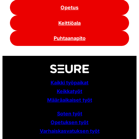
Opetus
Keittiöala
Puhtaanapito
Kaikki työpaikat
Keikkatyöt
Määräaikaiset
työt
Soten työt
Opetuksen työt
Varhaiskasvatuksen työt