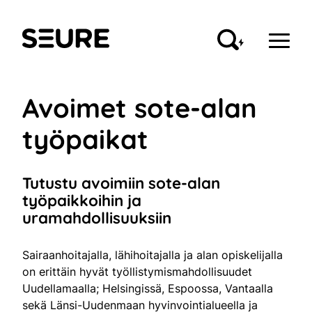
Siirry
sisältöön
Seure
Avoimet sote-alan
työpaikat
Tutustu avoimiin sote-alan
työpaikkoihin ja
uramahdollisuuksiin
Sairaanhoitajalla, lähihoitajalla ja alan opiskelijalla
on erittäin hyvät työllistymismahdollisuudet
Uudellamaalla; Helsingissä, Espoossa, Vantaalla
sekä Länsi-Uudenmaan hyvinvointialueella ja