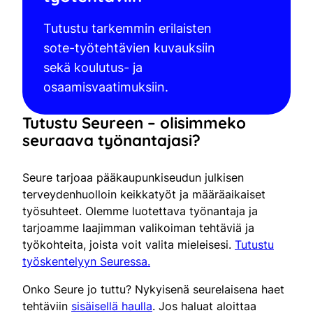
Tutustu tarkemmin erilaisten
sote-työtehtävien kuvauksiin
sekä koulutus- ja
osaamisvaatimuksiin.
Tutustu Seureen – olisimmeko
seuraava työnantajasi?
Seure tarjoaa pääkaupunkiseudun julkisen
terveydenhuolloin keikkatyöt ja määräaikaiset
työsuhteet. Olemme luotettava työnantaja ja
tarjoamme laajimman valikoiman tehtäviä ja
työkohteita, joista voit valita mieleisesi.
Tutustu
työskentelyyn Seuressa.
Onko Seure jo tuttu? Nykyisenä seurelaisena haet
tehtäviin
sisäisellä haulla
. Jos haluat aloittaa