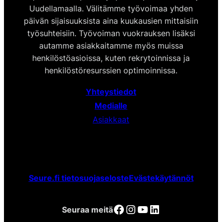
Uudellamaalla. Välitämme työvoimaa yhden
päivän sijaisuuksista aina kuukausien mittaisiin
työsuhteisiin. Työvoiman vuokrauksen lisäksi
autamme asiakkaitamme myös muissa
henkilöstöasioissa, kuten rekrytoinnissa ja
henkilöstöresurssien optimoinnissa.
Yhteystiedot
Medialle
Asiakkaat
Seure.fi tietosuojaseloste
Evästekäytännöt
Facebook
Instagram
YouTube
LinkedIn
Seuraa meitä