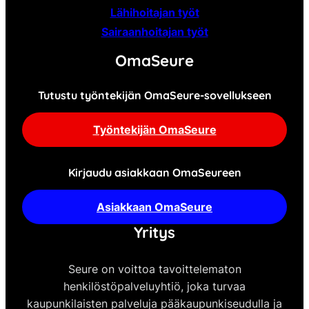
Lähihoitajan työt
Sairaanhoitajan työt
OmaSeure
Tutustu työntekijän OmaSeure-sovellukseen
Työntekijän OmaSeure
Kirjaudu asiakkaan OmaSeureen
Asiakkaan OmaSeure
Yritys
Seure on voittoa tavoittelematon
henkilöstöpalveluyhtiö, joka turvaa
kaupunkilaisten palveluja pääkaupunkiseudulla ja