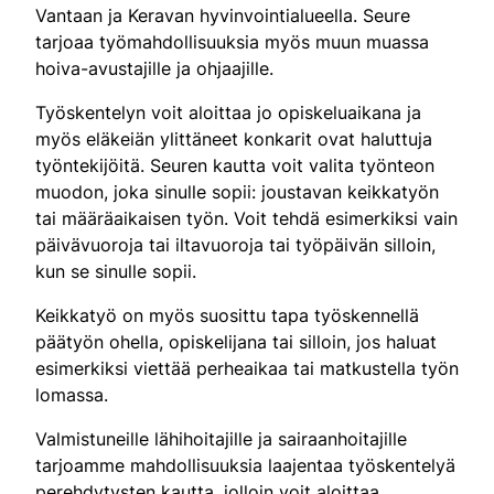
Vantaan ja Keravan hyvinvointialueella. Seure
tarjoaa työmahdollisuuksia myös muun muassa
hoiva-avustajille ja ohjaajille.
Työskentelyn voit aloittaa jo opiskeluaikana ja
myös eläkeiän ylittäneet konkarit ovat haluttuja
työntekijöitä. Seuren kautta voit valita työnteon
muodon, joka sinulle sopii: joustavan keikkatyön
tai määräaikaisen työn. Voit tehdä esimerkiksi vain
päivävuoroja tai iltavuoroja tai työpäivän silloin,
kun se sinulle sopii.
Keikkatyö on myös suosittu tapa työskennellä
päätyön ohella, opiskelijana tai silloin, jos haluat
esimerkiksi viettää perheaikaa tai matkustella työn
lomassa.
Valmistuneille lähihoitajille ja sairaanhoitajille
tarjoamme mahdollisuuksia laajentaa työskentelyä
perehdytysten kautta, jolloin voit aloittaa