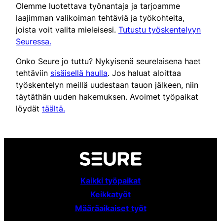
Olemme luotettava työnantaja ja tarjoamme
laajimman valikoiman tehtäviä ja työkohteita,
joista voit valita mieleisesi.
Tutustu työskentelyyn
Seuressa.
Onko Seure jo tuttu? Nykyisenä seurelaisena haet
tehtäviin
sisäisellä haulla
. Jos haluat aloittaa
työskentelyn meillä uudestaan tauon jälkeen, niin
täytäthän uuden hakemuksen. Avoimet työpaikat
löydät
täältä.
Kaikki työpaikat
Keikkatyöt
Määräaikaiset
työt