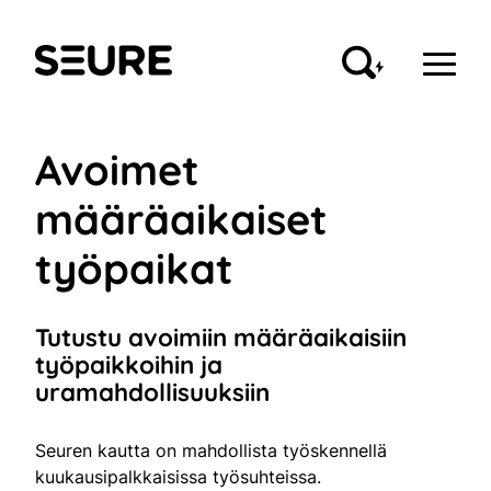
Siirry
sisältöön
Seure
Avoimet
määräaikaiset
työpaikat
Tutustu avoimiin määräaikaisiin
työpaikkoihin ja
uramahdollisuuksiin
Seuren kautta on mahdollista työskennellä
kuukausipalkkaisissa työsuhteissa.