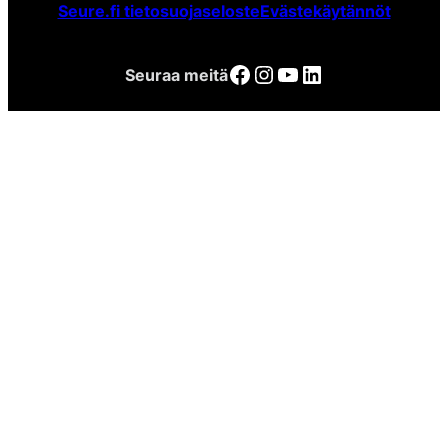
Seure.fi tietosuojaseloste
Evästekäytännöt
Facebook
Instagram
YouTube
LinkedIn
Seuraa meitä