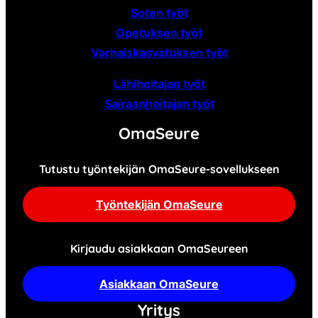
Soten työt
Opetuksen työt
Varhaiskasvatuksen työt
Lähihoitajan työt
Sairaanhoitajan työt
OmaSeure
Tutustu työntekijän OmaSeure-sovellukseen
Työntekijän OmaSeure
Kirjaudu asiakkaan OmaSeureen
Asiakkaan OmaSeure
Yritys