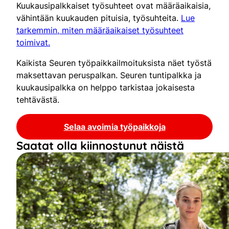
Kuukausipalkkaiset työsuhteet ovat määräaikaisia,
vähintään kuukauden pituisia, työsuhteita.
Lue
tarkemmin, miten määräaikaiset työsuhteet
toimivat.
Kaikista Seuren työpaikkailmoituksista näet työstä
maksettavan peruspalkan. Seuren tuntipalkka ja
kuukausipalkka on helppo tarkistaa jokaisesta
tehtävästä.
Selaa avoimia työpaikkoja
Saatat olla kiinnostunut näistä