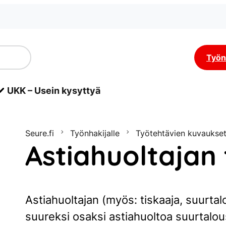
Työn
UKK – Usein kysyttyä
Seure.fi
Työnhakijalle
Työtehtävien kuvaukse
Astiahuoltajan
Astiahuoltajan (myös: tiskaaja, suurtalo
suureksi osaksi astiahuoltoa suurtalou