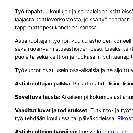
Työ tapahtuu koulujen ja sairaaloiden keittiöis
laajasta keittiöverkostosta, joissa työ tehdään k
tappimattopesukoneiden kanssa.
Astiahuoltajan työhön kuuluu astioiden koneellin
sekä ruoanvalmistusastioiden pesu. Lisäksi teh
puolelta sekä keittiön ja ruokasalin puhtaanapi
Työvuorot ovat usein osa-aikaisia ja ne sijoittuv
Astiahuoltajan palkka:
Palkat mahdollisine lisi
Soveltuva tausta:
Aikaisempi kokemus astiahuo
Vaaditut luvat ja todistukset:
Tutkinto- ja työt
työ tehdään kouluissa tai päiväkodeissa:
Rikos
Astiahuoltajan työpäivä:
Lue vinkit
onnistunee