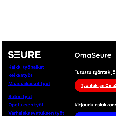
OmaSeure
Kaikki työpaikat
Tutustu työnteki
Keikkatyöt
Määräaikaiset
työt
Työntekijän Oma
Soten työt
Kirjaudu asiakka
Opetuksen työt
Varhaiskasvatuksen työt