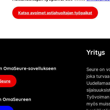
Katso avoimet astiahuoltajan työpaikat
Yritys
jän OmaSeure-sovellukseen
Seure on vo
joka turvaa
Seure
Uudellamaa
sijaisuuksis
Työvoiman 
an OmaSeureen
myös muissa