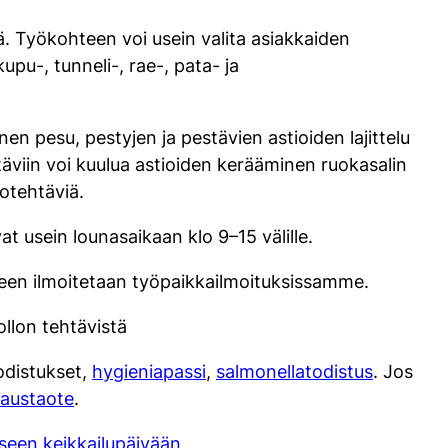
sä. Työkohteen voi usein valita asiakkaiden
upu-, tunneli-, rae-, pata- ja
en pesu, pestyjen ja pestävien astioiden lajittelu
täviin voi kuulua astioiden kerääminen ruokasalin
totehtäviä.
at usein lounasaikaan klo 9–15 välille.
neen ilmoitetaan työpaikkailmoituksissamme.
llon tehtävistä
odistukset,
hygieniapassi
,
salmonellatodistus
. Jos
taustaote
.
seen keikkailupäivään