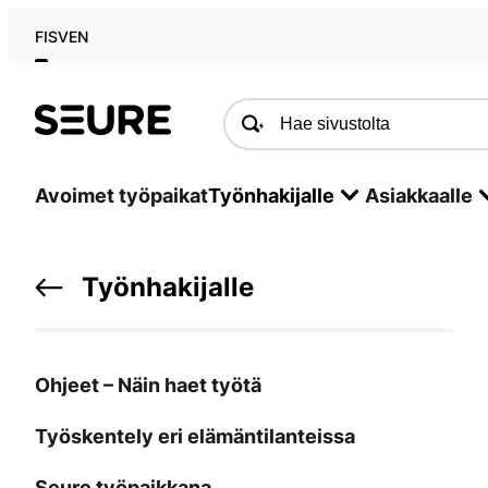
FI
SV
EN
Seure
Avoimet työpaikat
Työnhakijalle
Asiakkaalle
Työnhakijalle
Ohjeet – Näin haet työtä
Työskentely eri elämäntilanteissa
Seure työpaikkana