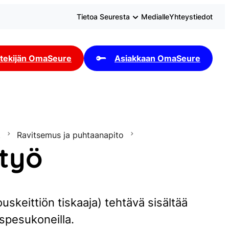
Tietoa Seuresta
Medialle
Yhteystiedot
tekijän OmaSeure
Asiakkaan OmaSeure
t
Ravitsemus ja puhtaanapito
 työ
uskeittiön tiskaaja) tehtävä sisältää
spesukoneilla.