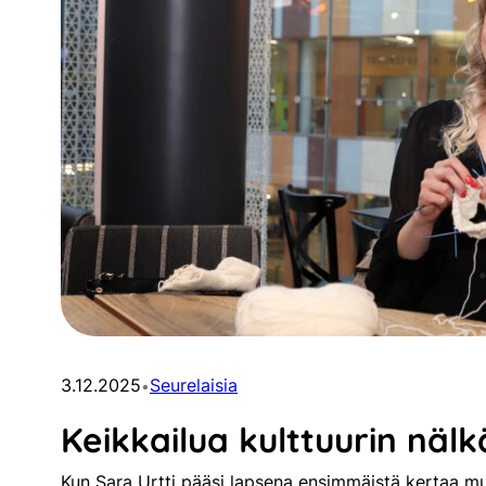
3.12.2025
Seurelaisia
•
Keikkailua kulttuurin näl
Kun Sara Urtti pääsi lapsena ensimmäistä kertaa musi