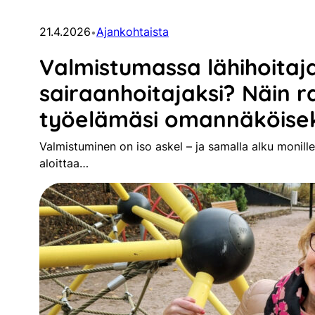
21.4.2026
Ajankohtaista
•
Valmistumassa lähihoitaja
sairaanhoitajaksi? Näin 
työelämäsi omannäköiseks
Valmistuminen on iso askel – ja samalla alku monille 
aloittaa…