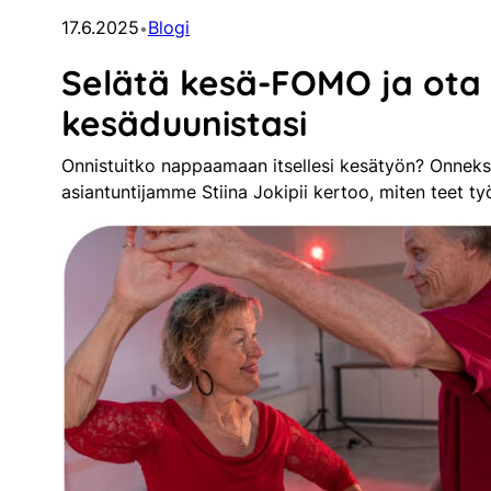
17.6.2025
Blogi
•
Selätä kesä-FOMO ja ota il
kesäduunistasi
Onnistuitko nappaamaan itsellesi kesätyön? Onneks
asiantuntijamme Stiina Jokipii kertoo, miten teet t