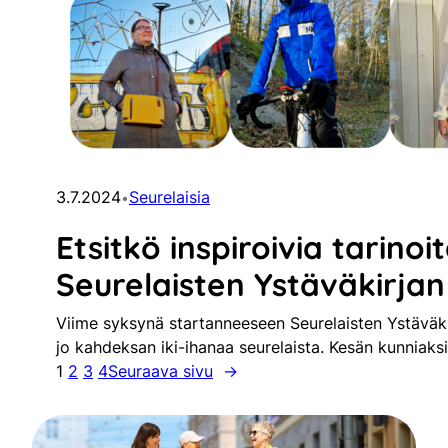
3.7.2024
Seurelaisia
•
Etsitkö inspiroivia tarinoi
Seurelaisten Ystäväkirjan 
Viime syksynä startanneeseen Seurelaisten Ystäväk
jo kahdeksan iki-ihanaa seurelaista. Kesän kunniaks
1
2
3
4
Seuraava sivu
→