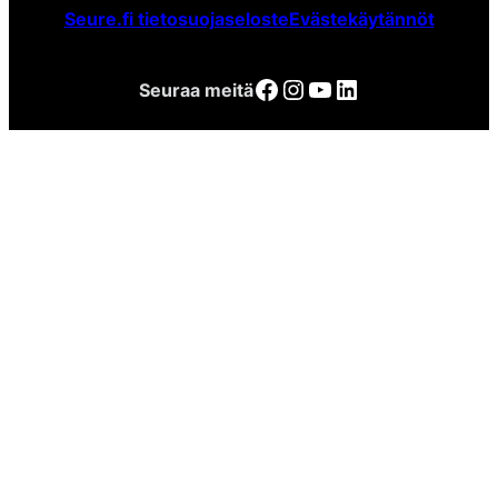
Seure.fi tietosuojaseloste
Evästekäytännöt
Facebook
Instagram
YouTube
LinkedIn
Seuraa meitä