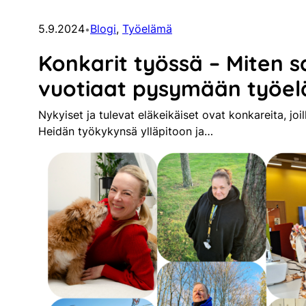
5.9.2024
Blogi
, 
Työelämä
•
Konkarit työssä – Miten s
vuotiaat pysymään työe
Nykyiset ja tulevat eläkeikäiset ovat konkareita, joi
Heidän työkykynsä ylläpitoon ja…