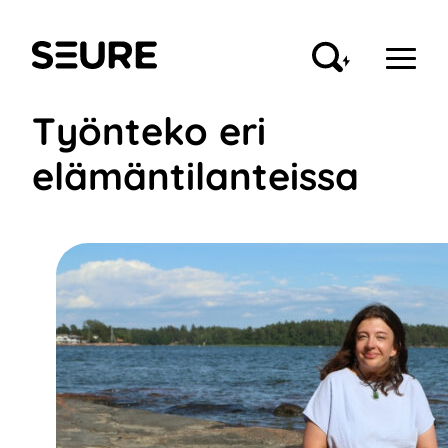
Siirry
sisältöön
Seure
Työnteko eri
elämäntilanteissa