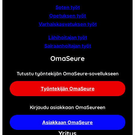
Soten työt
Opetuksen työt
Varhaiskasvatuksen työt
Lähihoitajan työt
Sairaanhoitajan työt
OmaSeure
Tutustu työntekijän OmaSeure-sovellukseen
Työntekijän OmaSeure
Kirjaudu asiakkaan OmaSeureen
Asiakkaan OmaSeure
Yritys