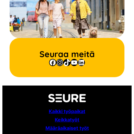
Seuraa meitä
Facebook
Instagram
TikTok
YouTube
LinkedIn
Kaikki työpaikat
Keikkatyöt
Määräaikaiset
työt