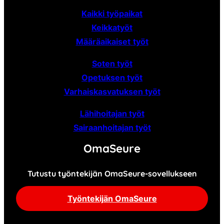
Kaikki työpaikat
Keikkatyöt
Määräaikaiset
työt
Soten työt
Opetuksen työt
Varhaiskasvatuksen työt
Lähihoitajan työt
Sairaanhoitajan työt
OmaSeure
Tutustu työntekijän OmaSeure-sovellukseen
Työntekijän OmaSeure