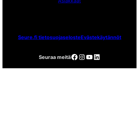
Asiakkaat
Seure.fi tietosuojaseloste
Evästekäytännöt
Facebook
Instagram
YouTube
LinkedIn
Seuraa meitä