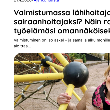
21.4.2026
Ajankohtaista
•
Valmistumassa lähihoitaja
sairaanhoitajaksi? Näin 
työelämäsi omannäköiseks
Valmistuminen on iso askel – ja samalla alku monille 
aloittaa…