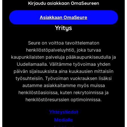
Kirjaudu asiakkaan OmaSeureen
Asiakkaan OmaSeure
Yritys
Seure on voittoa tavoittelematon
henkilöstöpalveluyhtiö, joka turvaa
kaupunkilaisten palveluja pääkaupunkiseudulla ja
Uudellamaalla. Välitämme työvoimaa yhden
päivän sijaisuuksista aina kuukausien mittaisiin
työsuhteisiin. Työvoiman vuokrauksen lisäksi
autamme asiakkaitamme myös muissa
henkilöstöasioissa, kuten rekrytoinnissa ja
henkilöstöresurssien optimoinnissa.
Yhteystiedot
Medialle