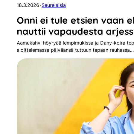
18.3.2026
Seurelaisia
•
Onni ei tule etsien vaan e
nauttii vapaudesta arjes
Aamukahvi höyryää lempimukissa ja Dany-koira tepas
aloittelemassa päiväänsä tuttuun tapaan rauhassa…