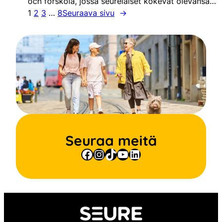
och förskola, jossa seurelaiset kokevat olevansa…
1
2
3
…
8
Seuraava sivu
→
Seuraa meitä
Facebook
Instagram
TikTok
YouTube
LinkedIn