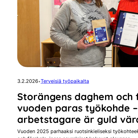
3.2.2026
Terveisiä työpaikalta
•
Storängens daghem och f
vuoden paras työkohde –
arbetstagare är guld vär
Vuoden 2025 parhaaksi ruotsinkieliseksi työkohtee