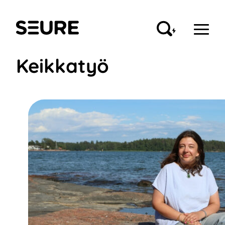
Siirry
sisältöön
Seure
Keikkatyö