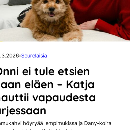
.3.2026
Seurelaisia
•
nni ei tule etsien
vaan eläen – Katja
nauttii vapaudesta
arjessaan
mukahvi höyryää lempimukissa ja Dany-koira