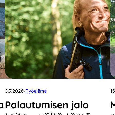
3.7.2026
Työelämä
15
•
a
Palautumisen jalo