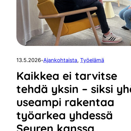
13.5.2026
Ajankohtaista
, 
Työelämä
•
Kaikkea ei tarvitse
tehdä yksin – siksi y
useampi rakentaa
työarkea yhdessä
Seuren kanssa