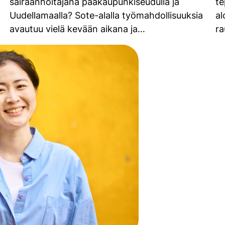
sairaanhoitajana pääkaupunkiseudulla ja
te
Uudellamaalla? Sote-alalla työmahdollisuuksia
al
avautuu vielä kevään aikana ja…
r