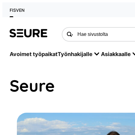
Siirry
FI
SV
EN
sisältöön
Seure
Avoimet työpaikat
Työnhakijalle
Asiakkaalle
Seure