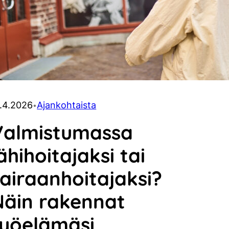
.4.2026
Ajankohtaista
•
Valmistumassa
ähihoitajaksi tai
airaanhoitajaksi?
Näin rakennat
työelämäsi