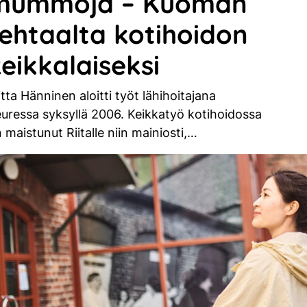
mummoja – Kuoman
tehtaalta kotihoidon
eikkalaiseksi
itta Hänninen aloitti työt lähihoitajana
uressa syksyllä 2006. Keikkatyö kotihoidossa
 maistunut Riitalle niin mainiosti,…