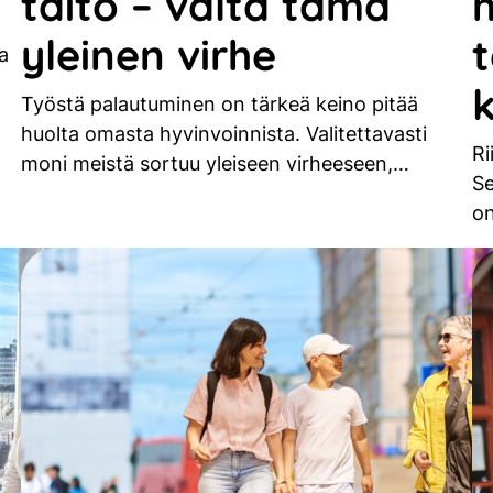
taito – vältä tämä
yleinen virhe
a
k
Työstä palautuminen on tärkeä keino pitää
huolta omasta hyvinvoinnista. Valitettavasti
Ri
moni meistä sortuu yleiseen virheeseen,…
Se
on