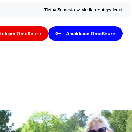
Tietoa Seuresta
Medialle
Yhteystiedot
tekijän OmaSeure
Asiakkaan OmaSeure