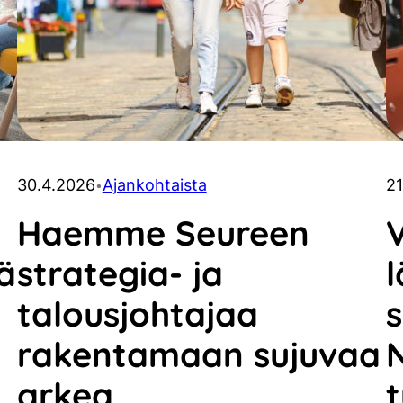
30.4.2026
Ajankohtaista
21
•
Haemme Seureen
hä
strategia- ja
l
talousjohtajaa
s
rakentamaan sujuvaa
arkea