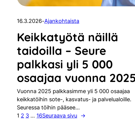
16.3.2026
Ajankohtaista
•
Keikkatyötä näillä
taidoilla – Seure
palkkasi yli 5 000
osaajaa vuonna 202
Vuonna 2025 palkkasimme yli 5 000 osaajaa
keikkatöihin sote-, kasvatus- ja palvelualoille.
Seuressa töihin pääsee…
1
2
3
…
16
Seuraava sivu
→