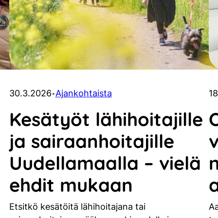
30.3.2026
Ajankohtaista
18
•
Kesätyöt lähihoitajille
O
ja sairaanhoitajille
Uudellamaalla – vielä
ehdit mukaan
Etsitkö kesätöitä lähihoitajana tai
Aa