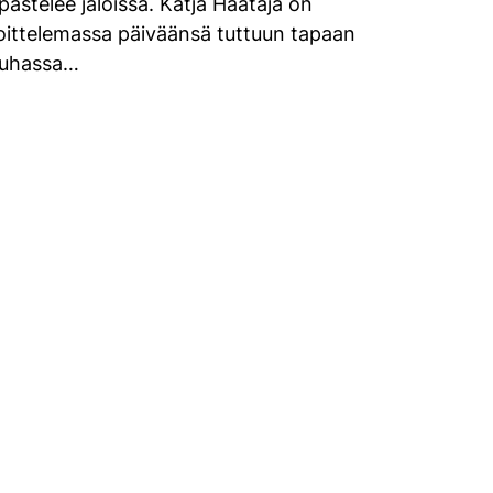
pastelee jaloissa. Katja Haataja on
oittelemassa päiväänsä tuttuun tapaan
auhassa…