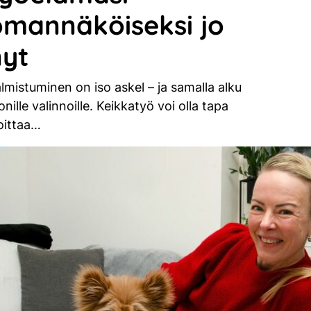
omannäköiseksi jo
nyt
lmistuminen on iso askel – ja samalla alku
nille valinnoille. Keikkatyö voi olla tapa
oittaa…