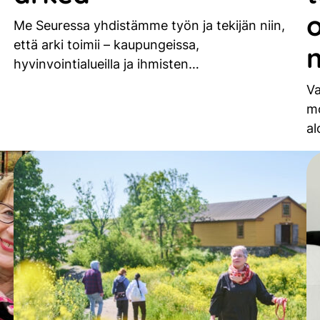
Me Seuressa yhdistämme työn ja tekijän niin,
että arki toimii – kaupungeissa,
hyvinvointialueilla ja ihmisten…
Va
mo
al