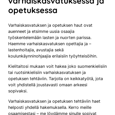
varhaiskasvatuksessa ja
opetuksessa
Varhaiskasvatuksen ja opetuksen haut ovat
auenneet ja etsimme uusia osaajia
työskentelemään lasten ja nuorten parissa.
Haemme varhaiskasvatuksen opettajia ja –
lastenhoitajia, avustajia sekä
koulunkäynninohjaajia erilaisiin työyhteisöihin.
Kielitaitosi mukaan voit hakea joko suomenkielisiin
tai ruotsinkielisiin varhaiskasvatuksen ja
opetuksen tehtäviin. Tarjolla on keikkatyötä, jota
voit yhdistellä joustavasti omaan arkeesi
sopivaksi.
Varhaiskasvatuksen ja opetuksen tehtäviin haet
helposti yhdellä hakemuksella. Kerro meille
osaamisestasi – me löydämme sinulle sopivat