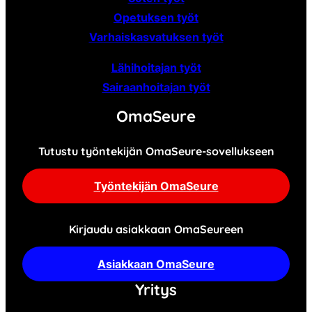
Opetuksen työt
Varhaiskasvatuksen työt
Lähihoitajan työt
Sairaanhoitajan työt
OmaSeure
Tutustu työntekijän OmaSeure-sovellukseen
Työntekijän OmaSeure
Kirjaudu asiakkaan OmaSeureen
Asiakkaan OmaSeure
Yritys