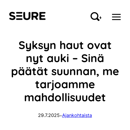
Siirry
sisältöön
Seure
Syksyn haut ovat
nyt auki – Sinä
päätät suunnan, me
tarjoamme
mahdollisuudet
29.7.2025
Ajankohtaista
•