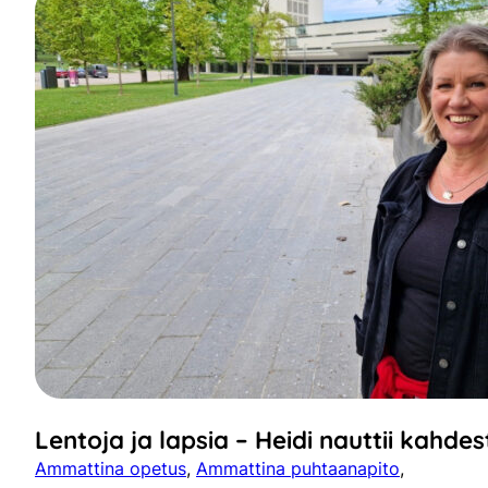
Lentoja ja lapsia – Heidi nauttii kahde
Ammattina opetus
, 
Ammattina puhtaanapito
, 