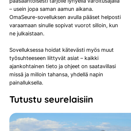
pääsääntöisesti tarjolle lyhyellä varoitusajalla
– usein jopa saman aamun aikana.
OmaSeure-sovelluksen avulla pääset helposti
varaamaan sinulle sopivat vuorot silloin, kun
ne julkaistaan.
Sovelluksessa hoidat kätevästi myös muut
työsuhteeseen liittyvät asiat – kaikki
ajankohtainen tieto ja ohjeet on saatavillasi
missä ja milloin tahansa, yhdellä napin
painalluksella.
Tutustu seurelaisiin