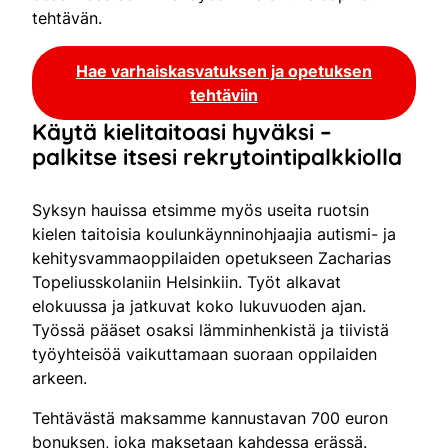
tehtävän.
Hae varhaiskasvatuksen ja opetuksen
tehtäviin
Käytä kielitaitoasi hyväksi –
palkitse itsesi rekrytointipalkkiolla
Syksyn hauissa etsimme myös useita ruotsin
kielen taitoisia koulunkäynninohjaajia autismi- ja
kehitysvammaoppilaiden opetukseen Zacharias
Topeliusskolaniin Helsinkiin. Työt alkavat
elokuussa ja jatkuvat koko lukuvuoden ajan.
Työssä pääset osaksi lämminhenkistä ja tiivistä
työyhteisöä vaikuttamaan suoraan oppilaiden
arkeen.
Tehtävästä maksamme kannustavan 700 euron
bonuksen, joka maksetaan kahdessa erässä.