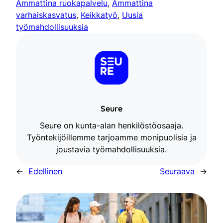
Ammattina ruokapalvelu
, 
Ammattina
varhaiskasvatus
, 
Keikkatyö
, 
Uusia
työmahdollisuuksia
Seure
Seure on kunta-alan henkilöstöosaaja.
Työntekijöillemme tarjoamme monipuolisia ja
joustavia työmahdollisuuksia.
←
Edellinen
Seuraava
→