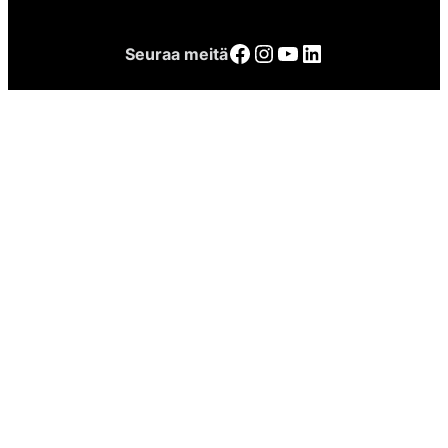
Facebook
Instagram
YouTube
LinkedIn
Seuraa meitä