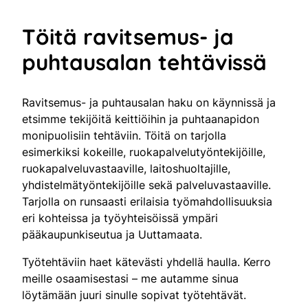
Töitä ravitsemus- ja
puhtausalan tehtävissä
Ravitsemus- ja puhtausalan haku on käynnissä ja
etsimme tekijöitä keittiöihin ja puhtaanapidon
monipuolisiin tehtäviin. Töitä on tarjolla
esimerkiksi kokeille, ruokapalvelutyöntekijöille,
ruokapalveluvastaaville, laitoshuoltajille,
yhdistelmätyöntekijöille sekä palveluvastaaville.
Tarjolla on runsaasti erilaisia työmahdollisuuksia
eri kohteissa ja työyhteisöissä ympäri
pääkaupunkiseutua ja Uuttamaata.
Työtehtäviin haet kätevästi yhdellä haulla. Kerro
meille osaamisestasi – me autamme sinua
löytämään juuri sinulle sopivat työtehtävät.