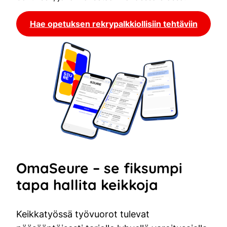
Hae opetuksen rekrypalkkiollisiin tehtäviin
OmaSeure – se fiksumpi
tapa hallita keikkoja
Keikkatyössä työvuorot tulevat