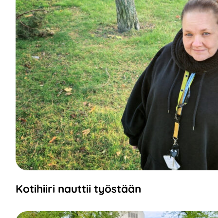
Kotihiiri nauttii työstään