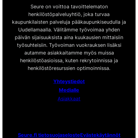
Seure on voittoa tavoittelematon
henkilöstöpalveluyhtiö, joka turvaa
kaupunkilaisten palveluja pääkaupunkiseudulla ja
Uudellamaalla. Välitämme työvoimaa yhden
päivän sijaisuuksista aina kuukausien mittaisiin
työsuhteisiin. Työvoiman vuokrauksen lisäksi
autamme asiakkaitamme myös muissa
henkilöstöasioissa, kuten rekrytoinnissa ja
henkilöstöresurssien optimoinnissa.
Yhteystiedot
Medialle
Asiakkaat
Seure.fi tietosuojaseloste
Evästekäytännöt