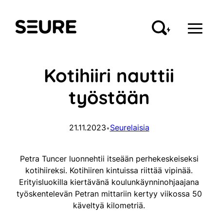
Siirry
sisältöön
Seure
Kotihiiri nauttii
työstään
21.11.2023
Seurelaisia
•
Petra Tuncer luonnehtii itseään perhekeskeiseksi
kotihiireksi. Kotihiiren kintuissa riittää vipinää.
Erityisluokilla kiertävänä koulunkäynninohjaajana
työskentelevän Petran mittariin kertyy viikossa 50
käveltyä kilometriä.