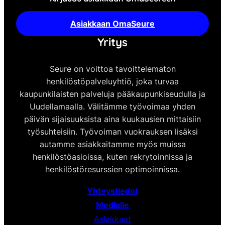
Asiakkaan OmaSeure
Yritys
Seure on voittoa tavoittelematon
henkilöstöpalveluyhtiö, joka turvaa
kaupunkilaisten palveluja pääkaupunkiseudulla ja
Uudellamaalla. Välitämme työvoimaa yhden
päivän sijaisuuksista aina kuukausien mittaisiin
työsuhteisiin. Työvoiman vuokrauksen lisäksi
autamme asiakkaitamme myös muissa
henkilöstöasioissa, kuten rekrytoinnissa ja
henkilöstöresurssien optimoinnissa.
Yhteystiedot
Medialle
Asiakkaat