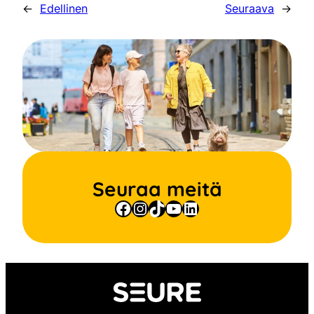
←
Edellinen
Seuraava
→
Seuraa meitä
Facebook
Instagram
TikTok
YouTube
LinkedIn