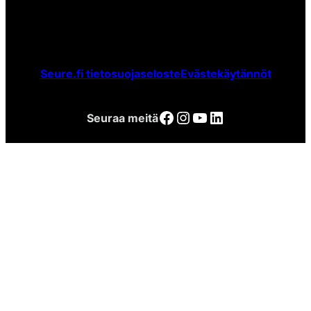
Seure.fi tietosuojaseloste
Evästekäytännöt
Facebook
Instagram
YouTube
LinkedIn
Seuraa meitä