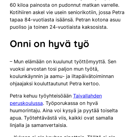
60 kiloa painosta on pudonnut matkan varrelle.
Kotihiiren askel vie usein seniorikotiin, jossa Petra
tapaa 84-vuotiasta isäänsä. Petran kotona asuu
puoliso ja toinen 24-vuotiaista kaksosista.
Onni on hyvä työ
– Mun elämään on kuulunut työttömyyttä. Sen
vuoksi arvostan tosi paljon mun työtä,
koulunkäynnin ja aamu- ja iltapäivätoiminnan
ohjaajaksi kouluttautunut Petra kertoo.
Petra kehuu työyhteisöään
Taivallahden
peruskoulussa
. Työporukassa on hyvä
huumorintaju. Aina voi kysyä ja pyytää toiselta
apua. Työtehtävästä viis, kaikki ovat samalla
linjalla ja samanvertaisia.