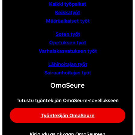
Kaikki työpaikat
Keikkatyöt
Määräaikaiset
työt
Soten työt
Opetuksen työt
Varhaiskasvatuksen työt
Lähihoitajan työt
Sairaanhoitajan työt
OmaSeure
Tutustu työntekijän OmaSeure-sovellukseen
Työntekijän OmaSeure
Kirjaudu asiakkaan OmaSeureen