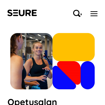
Siirry
sisältöön
Seure
Opetusalan