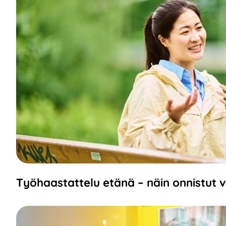
Työhaastattelu etänä – näin onnistut 