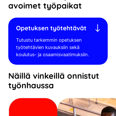
avoimet työpaikat
Opetuksen työtehtävät
Tutustu tarkemmin opetuksen
työtehtävien kuvauksiin sekä
koulutus- ja osaamisvaatimuksiin.
Näillä vinkeillä onnistut
työnhaussa