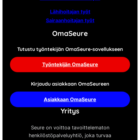
Lähihoitajan työt
Sairaanhoitajan työt
OmaSeure
Tutustu työntekijän OmaSeure-sovellukseen
Työntekijän OmaSeure
Kirjaudu asiakkaan OmaSeureen
Asiakkaan OmaSeure
Yritys
Seure on voittoa tavoittelematon
henkilöstöpalveluyhtiö, joka turvaa