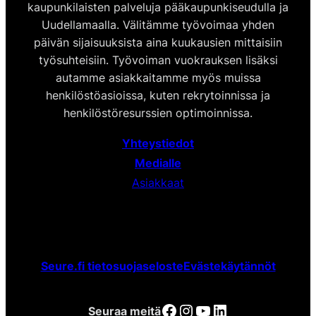
kaupunkilaisten palveluja pääkaupunkiseudulla ja
Uudellamaalla. Välitämme työvoimaa yhden
päivän sijaisuuksista aina kuukausien mittaisiin
työsuhteisiin. Työvoiman vuokrauksen lisäksi
autamme asiakkaitamme myös muissa
henkilöstöasioissa, kuten rekrytoinnissa ja
henkilöstöresurssien optimoinnissa.
Yhteystiedot
Medialle
Asiakkaat
Seure.fi tietosuojaseloste
Evästekäytännöt
Facebook
Instagram
YouTube
LinkedIn
Seuraa meitä