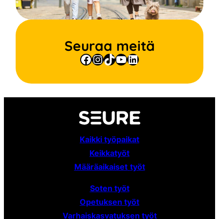
Seuraa meitä
Facebook
Instagram
TikTok
YouTube
LinkedIn
Kaikki työpaikat
Keikkatyöt
Määräaikaiset
työt
Soten työt
Opetuksen työt
Varhaiskasvatuksen työt