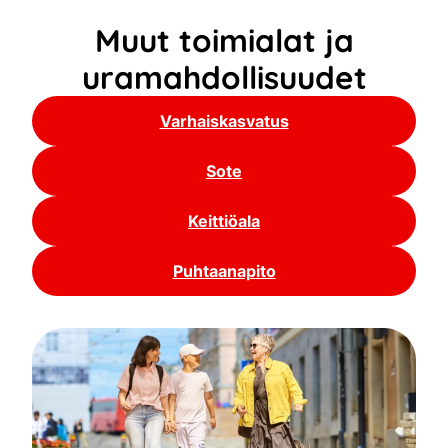
Muut toimialat ja
uramahdollisuudet
Varhaiskasvatus
Sote
Keittiöala
Puhtaanapito