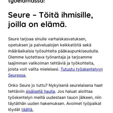
työelämässä!
Seure – Töitä ihmisille,
joilla on elämä.
Seure tarjoaa sinulle varhaiskasvatuksen,
opetuksen ja palvelualojen keikkatöitä sekä
määräaikaisia työsuhteita pääkaupunkiseudulla.
Olemme luotettava työnantaja ja tarjoamme
laajimman valikoiman tehtäviä ja työkohteita,
joista voit valita mieleisesi.
Tutustu työskentelyyn
Seuressa.
Onko Seure jo tuttu? Nykyisenä seurelaisena haet
tehtäviin
sisäisellä haulla
. Jos haluat aloittaa
työskentelyn meillä uudestaan tauon jälkeen, niin
täytäthän uuden hakemuksen. Avoimet työpaikat
löydät
täältä.