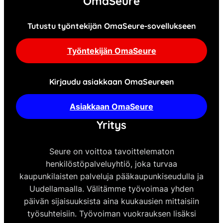
OmaSeure
Tutustu työntekijän OmaSeure-sovellukseen
Työntekijän OmaSeure
Kirjaudu asiakkaan OmaSeureen
Asiakkaan OmaSeure
Yritys
Seure on voittoa tavoittelematon
henkilöstöpalveluyhtiö, joka turvaa
kaupunkilaisten palveluja pääkaupunkiseudulla ja
Uudellamaalla. Välitämme työvoimaa yhden
päivän sijaisuuksista aina kuukausien mittaisiin
työsuhteisiin. Työvoiman vuokrauksen lisäksi