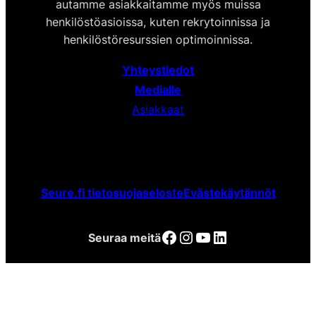
autamme asiakkaitamme myös muissa
henkilöstöasioissa, kuten rekrytoinnissa ja
henkilöstöresurssien optimoinnissa.
Yhteystiedot
Medialle
Asiakkaat
Seure.fi tietosuojaseloste
Evästekäytännöt
Facebook
Instagram
YouTube
LinkedIn
Seuraa meitä