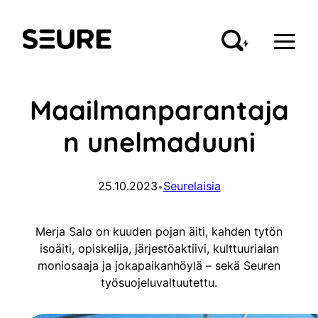
Siirry
sisältöön
Seure
Maailmanparantaja
n unelmaduuni
25.10.2023
Seurelaisia
•
Merja Salo on kuuden pojan äiti, kahden tytön
isoäiti, opiskelija, järjestöaktiivi, kulttuurialan
moniosaaja ja jokapaikanhöylä – sekä Seuren
työsuojeluvaltuutettu.