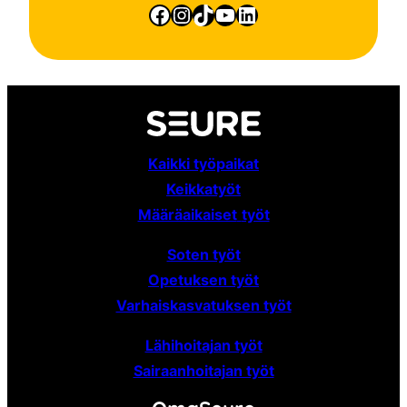
Facebook
Instagram
TikTok
YouTube
LinkedIn
Kaikki työpaikat
Keikkatyöt
Määräaikaiset
työt
Soten työt
Opetuksen työt
Varhaiskasvatuksen työt
Lähihoitajan työt
Sairaanhoitajan työt