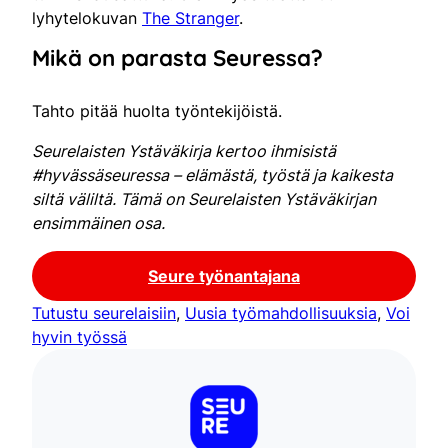
lyhytelokuvan
The Stranger
.
Mikä on parasta Seuressa?
Tahto pitää huolta työntekijöistä.
Seurelaisten Ystäväkirja kertoo ihmisistä
#hyvässäseuressa – elämästä, työstä ja kaikesta
siltä väliltä. Tämä on Seurelaisten Ystäväkirjan
ensimmäinen osa.
Seure työnantajana
Tutustu seurelaisiin
, 
Uusia työmahdollisuuksia
, 
Voi
hyvin työssä