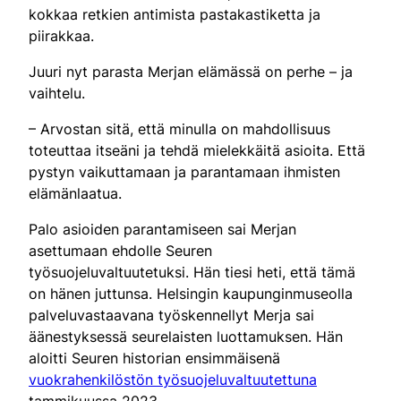
kokkaa retkien antimista pastakastiketta ja
piirakkaa.
Juuri nyt parasta Merjan elämässä on perhe – ja
vaihtelu.
– Arvostan sitä, että minulla on mahdollisuus
toteuttaa itseäni ja tehdä mielekkäitä asioita. Että
pystyn vaikuttamaan ja parantamaan ihmisten
elämänlaatua.
Palo asioiden parantamiseen sai Merjan
asettumaan ehdolle Seuren
työsuojeluvaltuutetuksi. Hän tiesi heti, että tämä
on hänen juttunsa. Helsingin kaupunginmuseolla
palveluvastaavana työskennellyt Merja sai
äänestyksessä seurelaisten luottamuksen. Hän
aloitti Seuren historian ensimmäisenä
vuokrahenkilöstön työsuojeluvaltuutettuna
tammikuussa 2023.