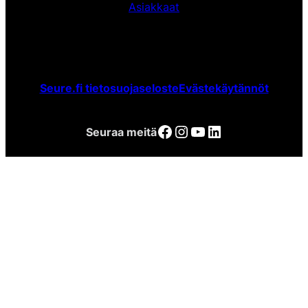
Asiakkaat
Seure.fi tietosuojaseloste
Evästekäytännöt
Facebook
Instagram
YouTube
LinkedIn
Seuraa meitä