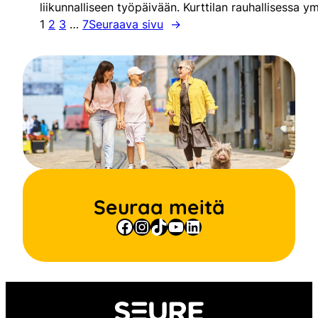
liikunnalliseen työpäivään. Kurttilan rauhallisessa 
1
2
3
…
7
Seuraava sivu
→
Seuraa meitä
Facebook
Instagram
TikTok
YouTube
LinkedIn