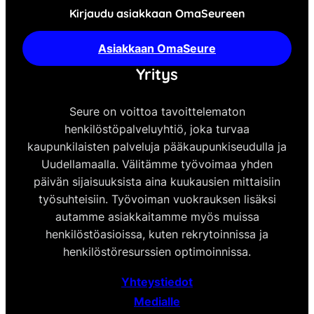
Kirjaudu asiakkaan OmaSeureen
Asiakkaan OmaSeure
Yritys
Seure on voittoa tavoittelematon
henkilöstöpalveluyhtiö, joka turvaa
kaupunkilaisten palveluja pääkaupunkiseudulla ja
Uudellamaalla. Välitämme työvoimaa yhden
päivän sijaisuuksista aina kuukausien mittaisiin
työsuhteisiin. Työvoiman vuokrauksen lisäksi
autamme asiakkaitamme myös muissa
henkilöstöasioissa, kuten rekrytoinnissa ja
henkilöstöresurssien optimoinnissa.
Yhteystiedot
Medialle