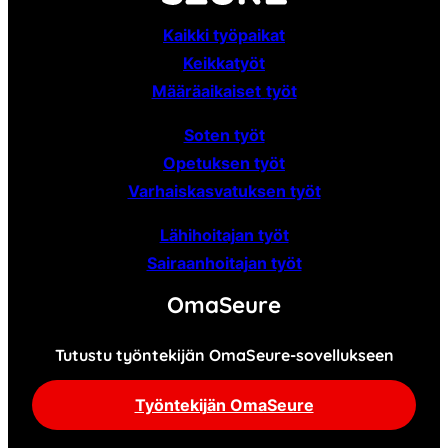
Kaikki työpaikat
Keikkatyöt
Määräaikaiset
työt
Soten työt
Opetuksen työt
Varhaiskasvatuksen työt
Lähihoitajan työt
Sairaanhoitajan työt
OmaSeure
Tutustu työntekijän OmaSeure-sovellukseen
Työntekijän OmaSeure