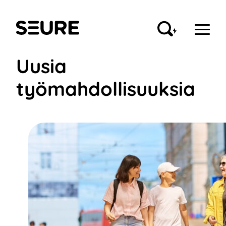
Siirry
sisältöön
Seure
Uusia
työmahdollisuuksia