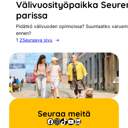
Välivuosityöpaikka Seure
parissa
Pidätkö välivuoden opinnoissa? Suuntaatko varusmie
ennen?
1
2
Seuraava sivu
→
Seuraa meitä
Facebook
Instagram
TikTok
YouTube
LinkedIn