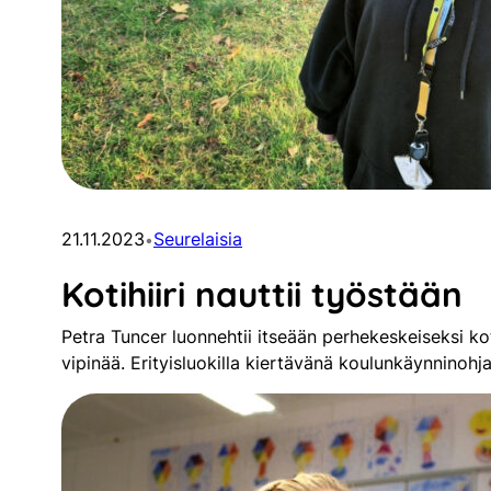
21.11.2023
Seurelaisia
•
Kotihiiri nauttii työstään
Petra Tuncer luonnehtii itseään perhekeskeiseksi kotih
vipinää. Erityisluokilla kiertävänä koulunkäynninoh