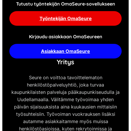
Tutustu työntekijän OmaSeure-sovellukseen
Työntekijän OmaSeure
Kirjaudu asiakkaan OmaSeureen
Asiakkaan OmaSeure
Yritys
Seure on voittoa tavoittelematon
henkilöstöpalveluyhtiö, joka turvaa
kaupunkilaisten palveluja pääkaupunkiseudulla ja
Uudellamaalla. Välitämme työvoimaa yhden
päivän sijaisuuksista aina kuukausien mittaisiin
työsuhteisiin. Työvoiman vuokrauksen lisäksi
autamme asiakkaitamme myös muissa
henkilöstöasioissa, kuten rekrytoinnissa ja