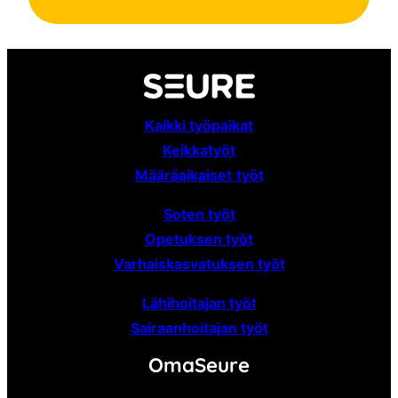
Kaikki työpaikat
Keikkatyöt
Määräaikaiset
työt
Soten työt
Opetuksen työt
Varhaiskasvatuksen työt
Lähihoitajan työt
Sairaanhoitajan työt
OmaSeure