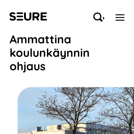
Siirry
sisältöön
Seure
Ammattina
koulunkäynnin
ohjaus