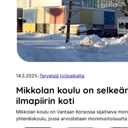
14.3.2025
Terveisiä työpaikalta
•
Mikkolan koulu on selkeän 
ilmapiirin koti
Mikkolan koulu on Vantaan Korsossa sijaitseva moni
yhtenäiskoulu, jossa arvostetaan monimuotoisuutta j