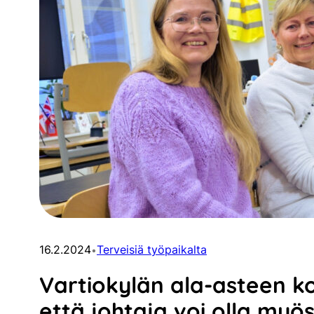
16.2.2024
Terveisiä työpaikalta
•
Vartiokylän ala-asteen k
että johtaja voi olla myös 