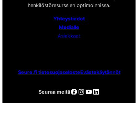
henkilöstöresurssien optimoinnissa.
Yhteystiedot
Medialle
Asiakkaat
Seure.fi tietosuojaseloste
Evästekäytännöt
Facebook
Instagram
YouTube
LinkedIn
Seuraa meitä