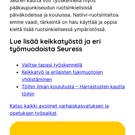
Seuren kautta voit työskennellä myös
pääkaupunkiseudun ruotsinkielisissä
päiväkodeissa ja kouluissa. Natiivi-ruotsintaitoa
emme vaadi, tärkeintä on halu käyttää ja oppia
kieltä lisää ruotsinkielisessä ympäristössä.
Lue lisää keikkatyöstä ja eri
työmuodoista Seuress
Valitse tapasi työskennellä
Keikkatyö ja erilaisten tukimuotojen
yhdistäminen
Töihin ilman koulutusta – Harrastusten kautta
töihin
Katso kaikki avoimet varhaiskasvatuksen ja
opetuksen työpaikat