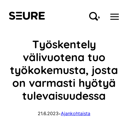
Siirry
sisältöön
Seure
Työskentely
välivuotena tuo
työkokemusta, josta
on varmasti hyötyä
tulevaisuudessa
21.6.2023
Ajankohtaista
•