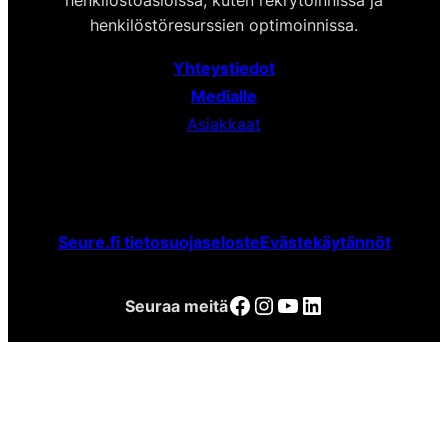
henkilöstöresurssien optimoinnissa.
Yhteystiedot
Medialle
Asiakkaat
Seure.fi tietosuojaseloste
Evästekäytännöt
Facebook
Instagram
YouTube
LinkedIn
Seuraa meitä