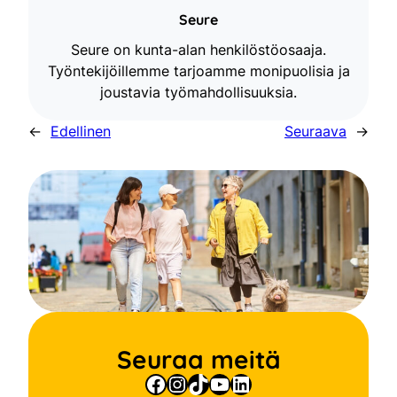
Seure
Seure on kunta-alan henkilöstöosaaja.
Työntekijöillemme tarjoamme monipuolisia ja
joustavia työmahdollisuuksia.
←
Edellinen
Seuraava
→
Seuraa meitä
Facebook
Instagram
TikTok
YouTube
LinkedIn