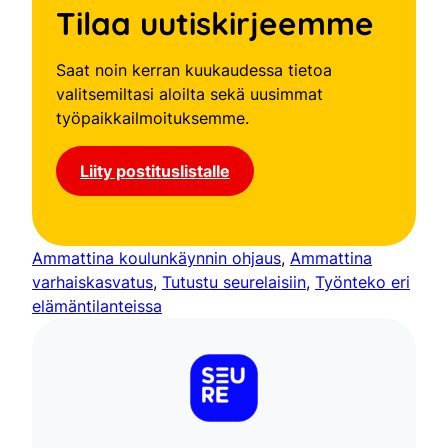
Tilaa uutiskirjeemme
Saat noin kerran kuukaudessa tietoa
valitsemiltasi aloilta sekä uusimmat
työpaikkailmoituksemme.
Liity postituslistalle
Ammattina koulunkäynnin ohjaus
, 
Ammattina
varhaiskasvatus
, 
Tutustu seurelaisiin
, 
Työnteko eri
elämäntilanteissa