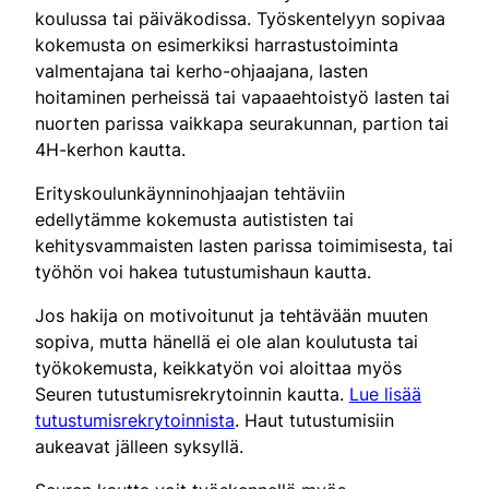
koulussa tai päiväkodissa. Työskentelyyn sopivaa
kokemusta on esimerkiksi harrastustoiminta
valmentajana tai kerho-ohjaajana, lasten
hoitaminen perheissä tai vapaaehtoistyö lasten tai
nuorten parissa vaikkapa seurakunnan, partion tai
4H-kerhon kautta.
Erityskoulunkäynninohjaajan tehtäviin
edellytämme kokemusta autististen tai
kehitysvammaisten lasten parissa toimimisesta, tai
työhön voi hakea tutustumishaun kautta.
Jos hakija on motivoitunut ja tehtävään muuten
sopiva, mutta hänellä ei ole alan koulutusta tai
työkokemusta, keikkatyön voi aloittaa myös
Seuren tutustumisrekrytoinnin kautta.
Lue lisää
tutustumisrekrytoinnista
. Haut tutustumisiin
aukeavat jälleen syksyllä.