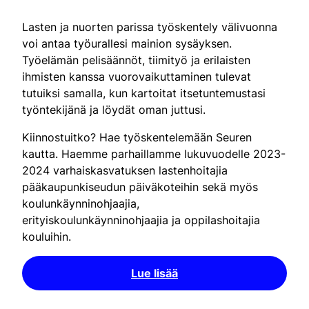
Lasten ja nuorten parissa työskentely välivuonna
voi antaa työurallesi mainion sysäyksen.
Työelämän pelisäännöt, tiimityö ja erilaisten
ihmisten kanssa vuorovaikuttaminen tulevat
tutuiksi samalla, kun kartoitat itsetuntemustasi
työntekijänä ja löydät oman juttusi.
Kiinnostuitko? Hae työskentelemään Seuren
kautta. Haemme parhaillamme lukuvuodelle 2023-
2024 varhaiskasvatuksen lastenhoitajia
pääkaupunkiseudun päiväkoteihin sekä myös
koulunkäynninohjaajia,
erityiskoulunkäynninohjaajia ja oppilashoitajia
kouluihin.
Lue lisää