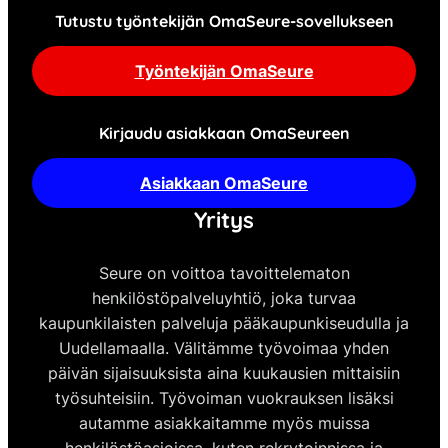
Tutustu työntekijän OmaSeure-sovellukseen
Työntekijän OmaSeure
Kirjaudu asiakkaan OmaSeureen
Asiakkaan OmaSeure
Yritys
Seure on voittoa tavoittelematon
henkilöstöpalveluyhtiö, joka turvaa
kaupunkilaisten palveluja pääkaupunkiseudulla ja
Uudellamaalla. Välitämme työvoimaa yhden
päivän sijaisuuksista aina kuukausien mittaisiin
työsuhteisiin. Työvoiman vuokrauksen lisäksi
autamme asiakkaitamme myös muissa
henkilöstöasioissa, kuten rekrytoinnissa ja