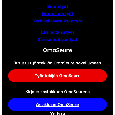
Soten työt
Opetuksen työt
Varhaiskasvatuksen työt
Lähihoitajan työt
Sairaanhoitajan työt
OmaSeure
Tutustu työntekijän OmaSeure-sovellukseen
Työntekijän OmaSeure
Kirjaudu asiakkaan OmaSeureen
Asiakkaan OmaSeure
Yritys