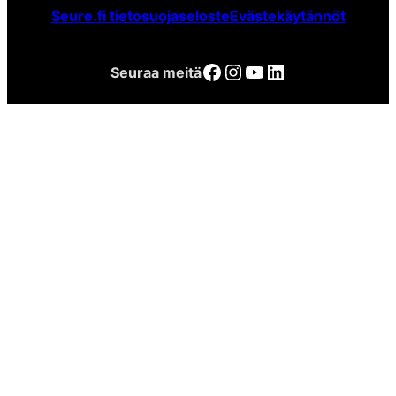
Seure.fi tietosuojaseloste
Evästekäytännöt
Facebook
Instagram
YouTube
LinkedIn
Seuraa meitä