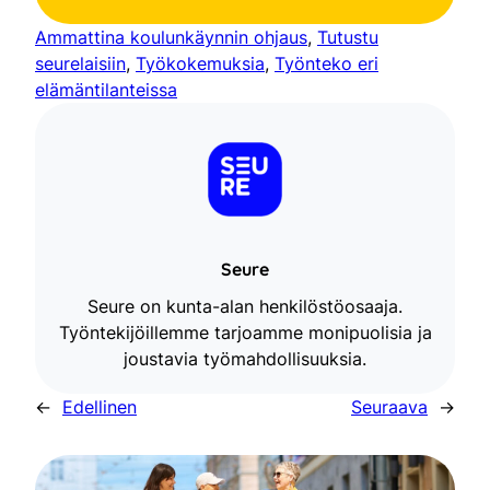
Ammattina koulunkäynnin ohjaus
, 
Tutustu
seurelaisiin
, 
Työkokemuksia
, 
Työnteko eri
elämäntilanteissa
Seure
Seure on kunta-alan henkilöstöosaaja.
Työntekijöillemme tarjoamme monipuolisia ja
joustavia työmahdollisuuksia.
←
Edellinen
Seuraava
→