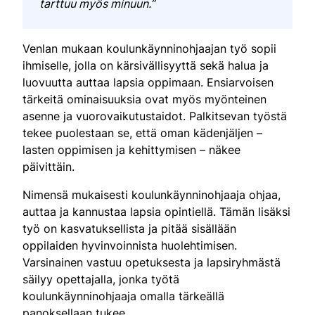
tarttuu myös minuun.”
Venlan mukaan koulunkäynninohjaajan työ sopii
ihmiselle, jolla on kärsivällisyyttä sekä halua ja
luovuutta auttaa lapsia oppimaan. Ensiarvoisen
tärkeitä ominaisuuksia ovat myös myönteinen
asenne ja vuorovaikutustaidot. Palkitsevan työstä
tekee puolestaan se, että oman kädenjäljen –
lasten oppimisen ja kehittymisen – näkee
päivittäin.
Nimensä mukaisesti koulunkäynninohjaaja ohjaa,
auttaa ja kannustaa lapsia opintiellä. Tämän lisäksi
työ on kasvatuksellista ja pitää sisällään
oppilaiden hyvinvoinnista huolehtimisen.
Varsinainen vastuu opetuksesta ja lapsiryhmästä
säilyy opettajalla, jonka työtä
koulunkäynninohjaaja omalla tärkeällä
panoksellaan tukee.