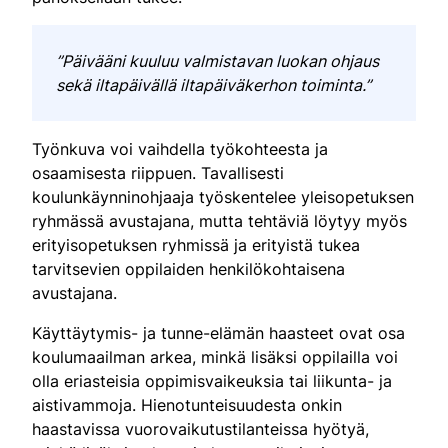
”Päivääni kuuluu valmistavan luokan ohjaus
sekä iltapäivällä iltapäiväkerhon toiminta.”
Työnkuva voi vaihdella työkohteesta ja
osaamisesta riippuen. Tavallisesti
koulunkäynninohjaaja työskentelee yleisopetuksen
ryhmässä avustajana, mutta tehtäviä löytyy myös
erityisopetuksen ryhmissä ja erityistä tukea
tarvitsevien oppilaiden henkilökohtaisena
avustajana.
Käyttäytymis- ja tunne-elämän haasteet ovat osa
koulumaailman arkea, minkä lisäksi oppilailla voi
olla eriasteisia oppimisvaikeuksia tai liikunta- ja
aistivammoja. Hienotunteisuudesta onkin
haastavissa vuorovaikutustilanteissa hyötyä,