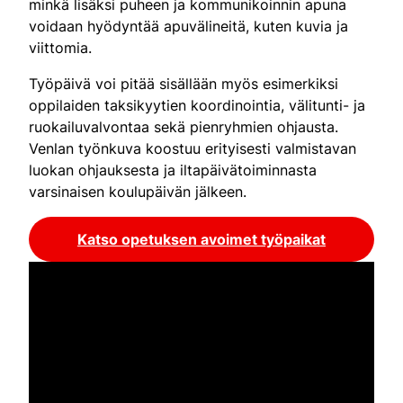
minkä lisäksi puheen ja kommunikoinnin apuna
voidaan hyödyntää apuvälineitä, kuten kuvia ja
viittomia.
Työpäivä voi pitää sisällään myös esimerkiksi
oppilaiden taksikyytien koordinointia, välitunti- ja
ruokailuvalvontaa sekä pienryhmien ohjausta.
Venlan työnkuva koostuu erityisesti valmistavan
luokan ohjauksesta ja iltapäivätoiminnasta
varsinaisen koulupäivän jälkeen.
Katso opetuksen avoimet työpaikat