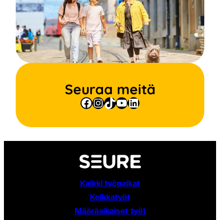
Seuraa meitä
Facebook
Instagram
TikTok
YouTube
LinkedIn
Kaikki työpaikat
Keikkatyöt
Määräaikaiset
työt