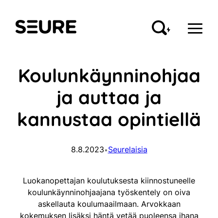
Siirry
sisältöön
Seure
Koulunkäynninohjaa
ja auttaa ja
kannustaa opintiellä
8.8.2023
Seurelaisia
•
Luokanopettajan koulutuksesta kiinnostuneelle
koulunkäynninohjaajana työskentely on oiva
askellauta koulumaailmaan. Arvokkaan
kokemuksen lisäksi häntä vetää puoleensa ihana