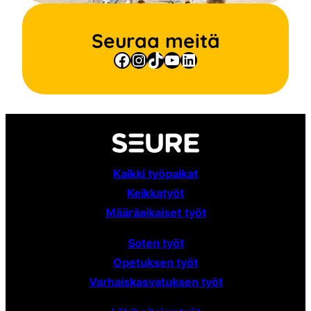
Seuraa meitä
Facebook
Instagram
TikTok
YouTube
LinkedIn
Kaikki työpaikat
Keikkatyöt
Määräaikaiset
työt
Soten työt
Opetuksen työt
Varhaiskasvatuksen työt