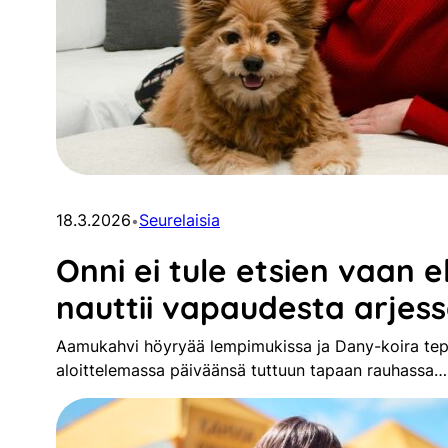
18.3.2026
Seurelaisia
•
Onni ei tule etsien vaan e
nauttii vapaudesta arjes
Aamukahvi höyryää lempimukissa ja Dany-koira tepas
aloittelemassa päiväänsä tuttuun tapaan rauhassa…