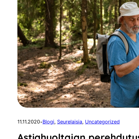
11.11.2020
Blogi
, 
Seurelaisia
, 
Uncategorized
•
Astiahuoltajan perehdytys