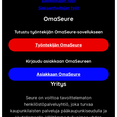
Lähihoitajan työt
Sairaanhoitajan työt
OmaSeure
Tutustu työntekijän OmaSeure-sovellukseen
Työntekijän OmaSeure
Kirjaudu asiakkaan OmaSeureen
Asiakkaan OmaSeure
Yritys
Seure on voittoa tavoittelematon
henkilöstöpalveluyhtiö, joka turvaa
kaupunkilaisten palveluja pääkaupunkiseudulla ja