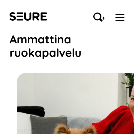
Siirry
sisältöön
Seure
Ammattina
ruokapalvelu