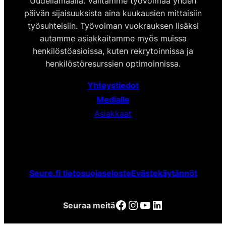
Uudellamaalla. Välitämme työvoimaa yhden
päivän sijaisuuksista aina kuukausien mittaisiin
työsuhteisiin. Työvoiman vuokrauksen lisäksi
autamme asiakkaitamme myös muissa
henkilöstöasioissa, kuten rekrytoinnissa ja
henkilöstöresurssien optimoinnissa.
Yhteystiedot
Medialle
Asiakkaat
Seure.fi tietosuojaseloste
Evästekäytännöt
Facebook
Instagram
YouTube
LinkedIn
Seuraa meitä