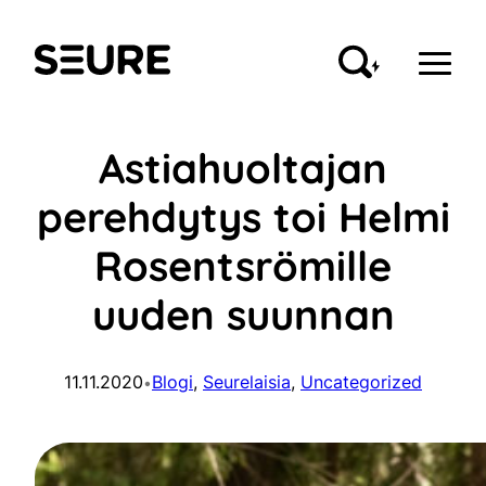
Siirry
sisältöön
Seure
Astiahuoltajan
perehdytys toi Helmi
Rosentsrömille
uuden suunnan
11.11.2020
Blogi
, 
Seurelaisia
, 
Uncategorized
•