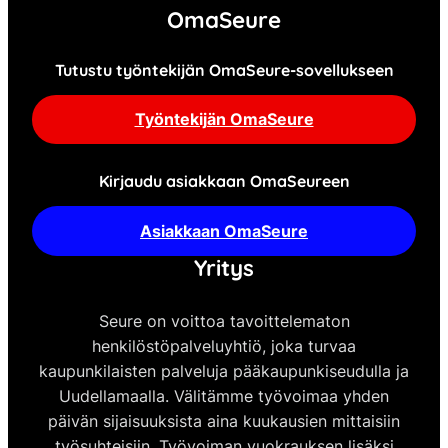
OmaSeure
Tutustu työntekijän OmaSeure-sovellukseen
Työntekijän OmaSeure
Kirjaudu asiakkaan OmaSeureen
Asiakkaan OmaSeure
Yritys
Seure on voittoa tavoittelematon
henkilöstöpalveluyhtiö, joka turvaa
kaupunkilaisten palveluja pääkaupunkiseudulla ja
Uudellamaalla. Välitämme työvoimaa yhden
päivän sijaisuuksista aina kuukausien mittaisiin
työsuhteisiin. Työvoiman vuokrauksen lisäksi