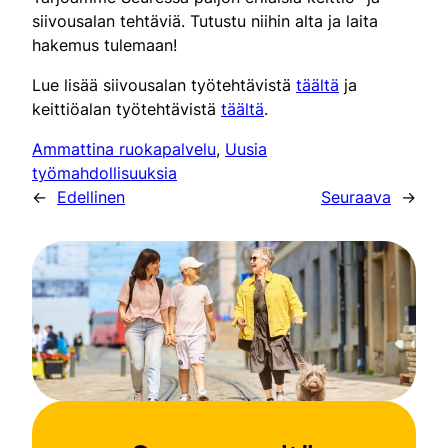
siivousalan tehtäviä. Tutustu niihin alta ja laita
hakemus tulemaan!
Lue lisää siivousalan työtehtävistä
täältä
ja
keittiöalan työtehtävistä
täältä
.
Ammattina ruokapalvelu
, 
Uusia
työmahdollisuuksia
←
Edellinen
Seuraava
→