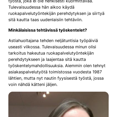
työstä, joka ei ole henkisesti kuormittavaa.
Tulevaisuudessa hän aikoo käydä
ruokapalvelutyöntekijän perehdytyksen ja siirtyä
sitä kautta taas uudenlaisiin tehtäviin.
Minkälaisissa tehtävissä työskentelet?
Astiahuoltajana tehden neljätuntisia työpäiviä
useasti viikossa. Tulevaisuudessa minun olisi
tarkoitus hakeutua ruokapalvelutyöntekijän
perehdytykseen ja laajentaa sitä kautta
työskentelymahdollisuuksia. Aiemmin olen tehnyt
asiakaspalvelutyötä toimistossa vuodesta 1987
lähtien, mutta nyt nautin fyysisestä työstä, jossa
voin nähdä kätteni jäljen.