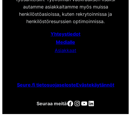
autamme asiakkaitamme myös muissa
henkilöstöasioissa, kuten rekrytoinnissa ja
henkilöstöresurssien optimoinnissa.
Yhteystiedot
Medialle
Asiakkaat
Seure.fi tietosuojaseloste
Evästekäytännöt
Facebook
Instagram
YouTube
LinkedIn
Seuraa meitä