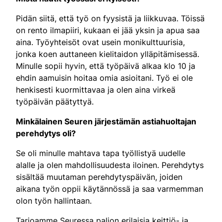
Pidän siitä, että työ on fyysistä ja liikkuvaa. Töissä
on rento ilmapiiri, kukaan ei jää yksin ja apua saa
aina. Työyhteisöt ovat usein monikulttuurisia,
jonka koen auttaneen kielitaidon ylläpitämisessä.
Minulle sopii hyvin, että työpäivä alkaa klo 10 ja
ehdin aamuisin hoitaa omia asioitani. Työ ei ole
henkisesti kuormittavaa ja olen aina virkeä
työpäivän päätyttyä.
Minkälainen Seuren järjestämän astiahuoltajan
perehdytys oli?
Se oli minulle mahtava tapa työllistyä uudelle
alalle ja olen mahdollisuudesta iloinen. Perehdytys
sisältää muutaman perehdytyspäivän, joiden
aikana työn oppii käytännössä ja saa varmemman
olon työn hallintaan.
Tarjoamme Seuressa paljon erilaisia keittiö- ja