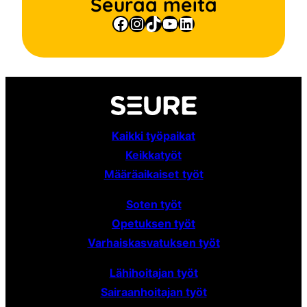
Seuraa meitä
Facebook
Instagram
TikTok
YouTube
LinkedIn
Kaikki työpaikat
Keikkatyöt
Määräaikaiset
työt
Soten työt
Opetuksen työt
Varhaiskasvatuksen työt
Lähihoitajan työt
Sairaanhoitajan työt