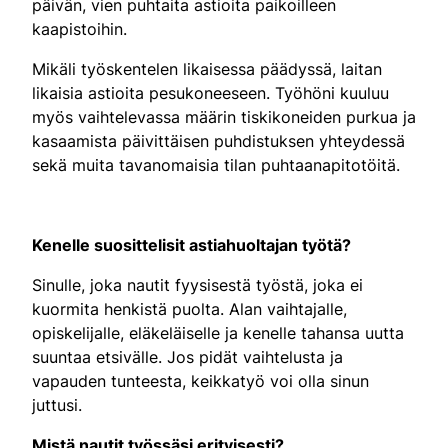
päivän, vien puhtaita astioita paikoilleen
kaapistoihin.
Mikäli työskentelen likaisessa päädyssä, laitan
likaisia astioita pesukoneeseen. Työhöni kuuluu
myös vaihtelevassa määrin tiskikoneiden purkua ja
kasaamista päivittäisen puhdistuksen yhteydessä
sekä muita tavanomaisia tilan puhtaanapitotöitä.
Kenelle suosittelisit astiahuoltajan työtä?
Sinulle, joka nautit fyysisestä työstä, joka ei
kuormita henkistä puolta. Alan vaihtajalle,
opiskelijalle, eläkeläiselle ja kenelle tahansa uutta
suuntaa etsivälle. Jos pidät vaihtelusta ja
vapauden tunteesta, keikkatyö voi olla sinun
juttusi.
Mistä nautit työssäsi erityisesti?