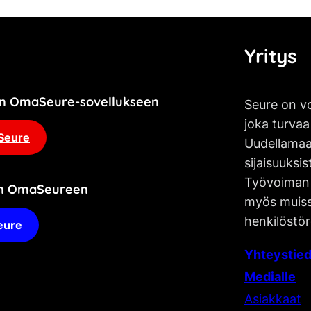
Yritys
jän OmaSeure-sovellukseen
Seure on vo
joka turvaa
Seure
Uudellamaa
sijaisuuksis
Työvoiman 
an OmaSeureen
myös muissa
henkilöstör
eure
Yhteystied
Medialle
Asiakkaat