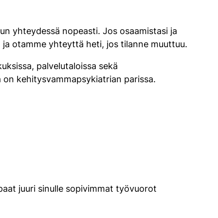
uun yhteydessä nopeasti. Jos osaamistasi ja
sä ja otamme yhteyttä heti, jos tilanne muuttuu.
uksissa, palvelutaloissa sekä
a on kehitysvammapsykiatrian parissa.
aat juuri sinulle sopivimmat työvuorot