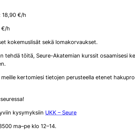
: 18,90 €/h
 €/h
t kokemuslisät sekä lomakorvaukset.
n tehdä töitä, Seure-Akatemian kurssit osaamisesi keh
en.
ille kertomiesi tietojen perusteella etenet hakupros
seuressa!
tyviin kysymyksiin
UKK – Seure
3500 ma–pe klo 12–14.