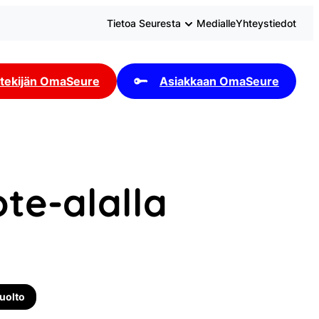
Tietoa Seuresta
Medialle
Yhteystiedot
tekijän OmaSeure
Asiakkaan OmaSeure
ote-alalla
huolto