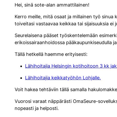
Hei, sinä sote-alan ammattilainen!
Kerro meille, mitä osaat ja millainen työ sin
toiveitasi vastaavaa keikkaa tai sijaisuuksia ei
Seurelaisena pääset työskentelemään esimerkiks
erikoissairaanhoidossa pääkaupunkiseudulla j
Tällä hetkellä haemme erityisesti:
Lähihoitajia Helsingin kotihoitoon 3 kk j
Lähihoitajia keikkatyöhön Lohjalle.
Voit hakea tehtäviin tällä samalla hakulomakke
Vuorosi varaat näppärästi OmaSeure-sovellukse
nopeasti ja helposti.