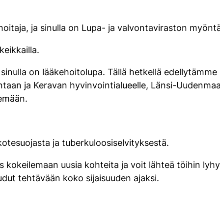
anhoitaja, ja sinulla on Lupa- ja valvontaviraston myö
eikkailla.
ja sinulla on lääkehoitolupa. Tällä hetkellä edellytämm
ntaan ja Keravan hyvinvointialueelle, Länsi-Uudenmaan 
lemään.
kotesuojasta ja tuberkuloosiselvityksestä.
 kokeilemaan uusia kohteita ja voit lähteä töihin lyhy
udut tehtävään koko sijaisuuden ajaksi.