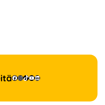
itä
Facebook
Instagram
TikTok
YouTube
LinkedIn