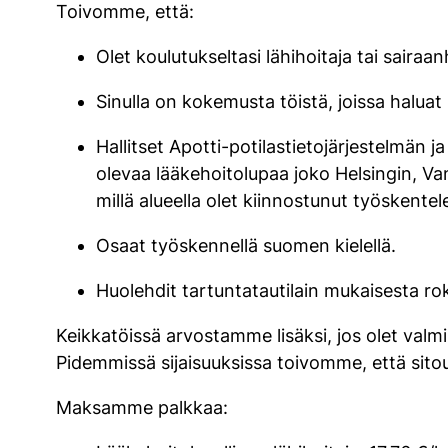
Toivomme, että:
Olet koulutukseltasi lähihoitaja tai saira
Sinulla on kokemusta töistä, joissa haluat k
Hallitset Apotti-potilastietojärjestelmän 
olevaa lääkehoitolupaa joko Helsingin, Va
millä alueella olet kiinnostunut työskente
Osaat työskennellä suomen kielellä.
Huolehdit tartuntatautilain mukaisesta ro
Keikkatöissä arvostamme lisäksi, jos olet valmis
Pidemmissä sijaisuuksissa toivomme, että sito
Maksamme palkkaa: