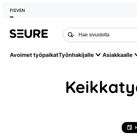
FI
SV
EN
Seure
Avoimet työpaikat
Työnhakijalle
Asiakkaalle
Keikkatyö