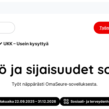
Työn
UKK – Usein kysyttyä
 ja sijaisuudet s
Työt näppärästi OmaSeure-sovelluksesta.
Hakuaika 22.09.2025 – 31.12.2026
Sosiaali- ja terveyden