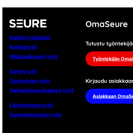
OmaSeure
Kaikki työpaikat
Tutustu työnteki
Keikkatyöt
Määräaikaiset
työt
Työntekijän Oma
Soten työt
Kirjaudu asiakka
Opetuksen työt
Varhaiskasvatuksen työt
Asiakkaan OmaS
Lähihoitajan työt
Sairaanhoitajan työt