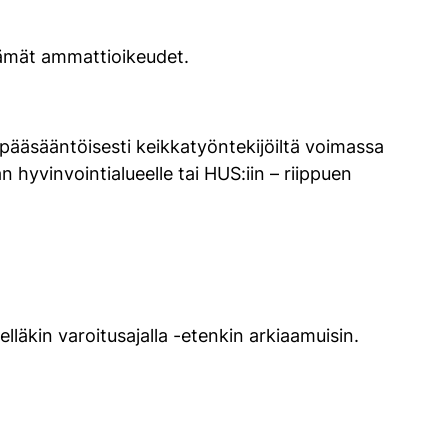
ntämät ammattioikeudet.
e pääsääntöisesti keikkatyöntekijöiltä voimassa
hyvinvointialueelle tai HUS:iin – riippuen
elläkin varoitusajalla -etenkin arkiaamuisin.