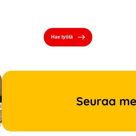
Hae työtä
Seuraa me