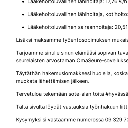
Lääkehoitoluvallinen lähihoitaja: 17,76 €/h
Lääkehoitoluvallinen lähihoitaja, kotihoito
Lääkehoitoluvallinen sairaanhoitaja: 20,51
Lisäksi maksamme työehtosopimuksen mukaise
Tarjoamme sinulle sinun elämääsi sopivan tava
seurelaisten arvostaman OmaSeure-sovelluks
Täytäthän hakemuslomakkeesi huolella, koska me
muokata lähettämisen jälkeen.
Tervetuloa tekemään sote-alan töitä #hyvässä
Tältä sivulta löydät vastauksia työnhakuun liit
Kysymyksiisi vastaamme numerossa 09 329 7