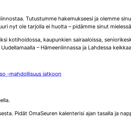
ua kiinnostaa. Tutustumme hakemukseesi ja olemme sin
 juuri nyt ole tarjolla ei huolta – pidämme sinut mieles
i kotihoidossa, kaupunkien sairaaloissa, seniorikesk
a Uudellamaalla – Hämeenlinnassa ja Lahdessa keikka
akso -mahdollisuus jatkoon
ella.
sta. Pidät OmaSeuren kalenterisi ajan tasalla ja napp