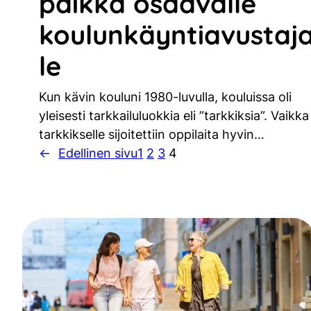
paikka osaavalle
koulunkäyntiavustaja
le
Kun kävin kouluni 1980-luvulla, kouluissa oli
yleisesti tarkkailuluokkia eli ”tarkkiksia”. Vaikka
tarkkikselle sijoitettiin oppilaita hyvin…
←
Edellinen sivu
1
2
3
4