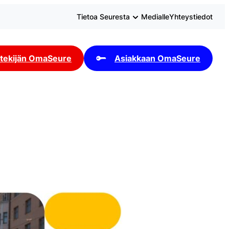
Tietoa Seuresta
Medialle
Yhteystiedot
tekijän OmaSeure
Asiakkaan OmaSeure