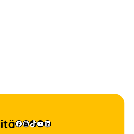
itä
Facebook
Instagram
TikTok
YouTube
LinkedIn