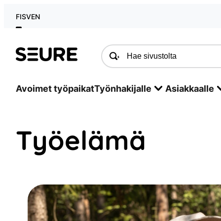
Siirry
FI
SV
EN
sisältöön
Seure
Avoimet työpaikat
Työnhakijalle
Asiakkaalle
Työelämä