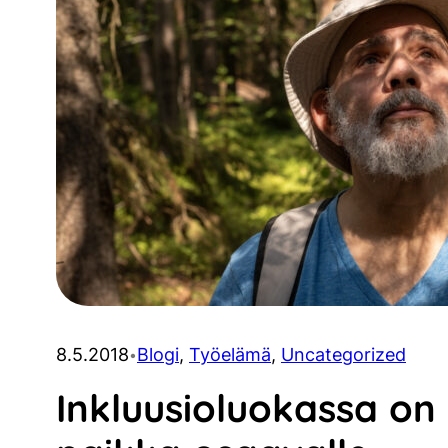
8.5.2018
Blogi
, 
Työelämä
, 
Uncategorized
•
Inkluusioluokassa on