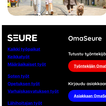
OmaSeure
Kaikki työpaikat
Tutustu työnteki
Keikkatyöt
Määräaikaiset
työt
Työntekijän Oma
Soten työt
Kirjaudu asiakka
Opetuksen työt
Varhaiskasvatuksen työt
Asiakkaan OmaS
Lähihoitajan työt