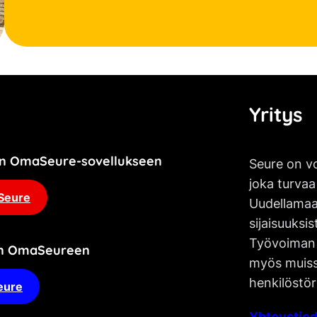
Yritys
jän OmaSeure-sovellukseen
Seure on vo
joka turvaa
Seure
Uudellamaa
sijaisuuksis
Työvoiman 
an OmaSeureen
myös muissa
henkilöstör
eure
Yhteystied