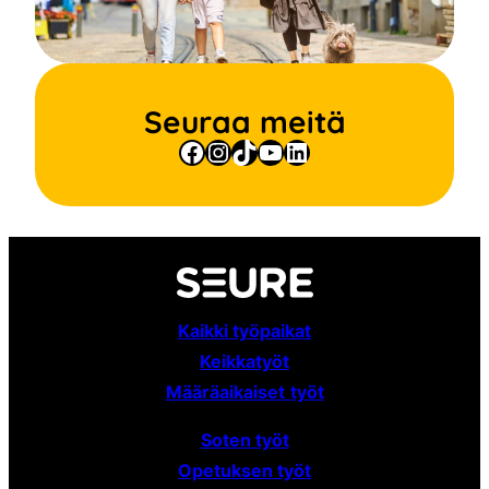
Seuraa meitä
Facebook
Instagram
TikTok
YouTube
LinkedIn
Kaikki työpaikat
Keikkatyöt
Määräaikaiset
työt
Soten työt
Opetuksen työt