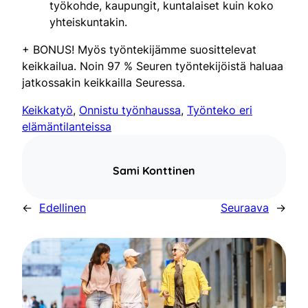
työkohde, kaupungit, kuntalaiset kuin koko
yhteiskuntakin.
+ BONUS! Myös työntekijämme suosittelevat
keikkailua. Noin 97 % Seuren työntekijöistä haluaa
jatkossakin keikkailla Seuressa.
Keikkatyö
, 
Onnistu työnhaussa
, 
Työnteko eri
elämäntilanteissa
Sami Konttinen
←
Edellinen
Seuraava
→