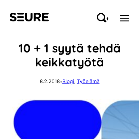
Siirry
sisältöön
Seure
10 + 1 syytä tehdä
keikkatyötä
8.2.2018
Blogi
, 
Työelämä
•