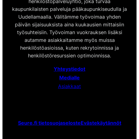
henkilöstöpalveluyhtiö, joka turvaa
kaupunkilaisten palveluja pääkaupunkiseudulla ja
Uudellamaalla. Välitämme työvoimaa yhden
päivän sijaisuuksista aina kuukausien mittaisiin
työsuhteisiin. Työvoiman vuokrauksen lisäksi
autamme asiakkaitamme myös muissa
henkilöstöasioissa, kuten rekrytoinnissa ja
henkilöstöresurssien optimoinnissa.
Yhteystiedot
Medialle
Asiakkaat
Seure.fi tietosuojaseloste
Evästekäytännöt