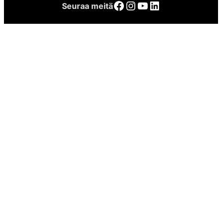
Facebook
Instagram
YouTube
LinkedIn
Seuraa meitä