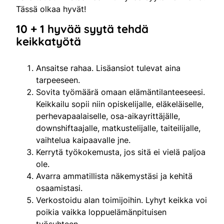
Tässä olkaa hyvät!
10 + 1 hyvää syytä tehdä
keikkatyötä
Ansaitse rahaa. Lisäansiot tulevat aina
tarpeeseen.
Sovita työmäärä omaan elämäntilanteeseesi.
Keikkailu sopii niin opiskelijalle, eläkeläiselle,
perhevapaalaiselle, osa-aikayrittäjälle,
downshiftaajalle, matkustelijalle, taiteilijalle,
vaihtelua kaipaavalle jne.
Kerrytä työkokemusta, jos sitä ei vielä paljoa
ole.
Avarra ammatillista näkemystäsi ja kehitä
osaamistasi.
Verkostoidu alan toimijoihin. Lyhyt keikka voi
poikia vaikka loppuelämänpituisen
työsuhteen.