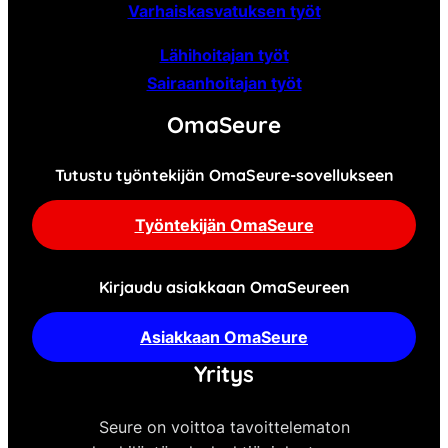
Varhaiskasvatuksen työt
Lähihoitajan työt
Sairaanhoitajan työt
OmaSeure
Tutustu työntekijän OmaSeure-sovellukseen
Työntekijän OmaSeure
Kirjaudu asiakkaan OmaSeureen
Asiakkaan OmaSeure
Yritys
Seure on voittoa tavoittelematon