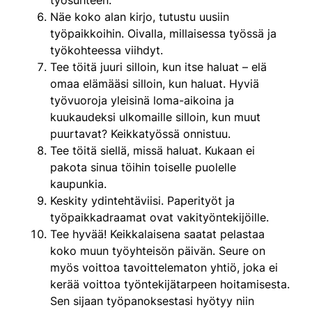
Näe koko alan kirjo, tutustu uusiin
työpaikkoihin. Oivalla, millaisessa työssä ja
työkohteessa viihdyt.
Tee töitä juuri silloin, kun itse haluat – elä
omaa elämääsi silloin, kun haluat. Hyviä
työvuoroja yleisinä loma-aikoina ja
kuukaudeksi ulkomaille silloin, kun muut
puurtavat? Keikkatyössä onnistuu.
Tee töitä siellä, missä haluat. Kukaan ei
pakota sinua töihin toiselle puolelle
kaupunkia.
Keskity ydintehtäviisi. Paperityöt ja
työpaikkadraamat ovat vakityöntekijöille.
Tee hyvää! Keikkalaisena saatat pelastaa
koko muun työyhteisön päivän. Seure on
myös voittoa tavoittelematon yhtiö, joka ei
kerää voittoa työntekijätarpeen hoitamisesta.
Sen sijaan työpanoksestasi hyötyy niin