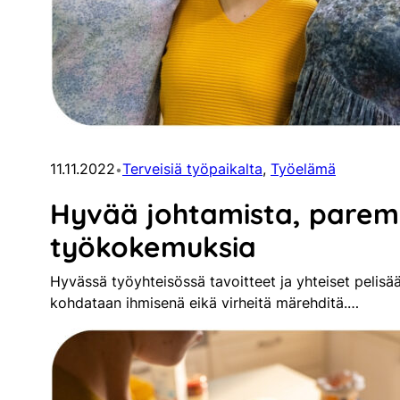
11.11.2022
Terveisiä työpaikalta
, 
Työelämä
•
Hyvää johtamista, parem
työkokemuksia
Hyvässä työyhteisössä tavoitteet ja yhteiset pelisä
kohdataan ihmisenä eikä virheitä märehditä.…