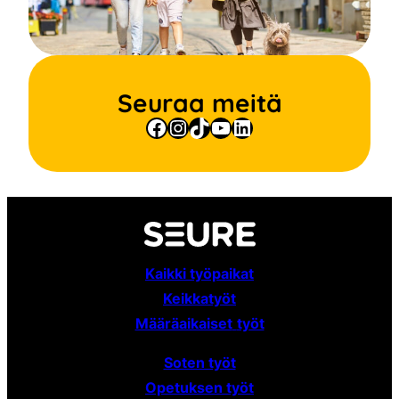
Seuraa meitä
Facebook
Instagram
TikTok
YouTube
LinkedIn
Kaikki työpaikat
Keikkatyöt
Määräaikaiset
työt
Soten työt
Opetuksen työt