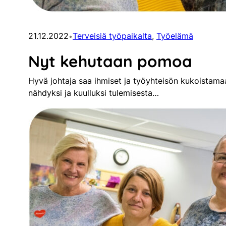
21.12.2022
Terveisiä työpaikalta
, 
Työelämä
•
Nyt kehutaan pomoa
Hyvä johtaja saa ihmiset ja työyhteisön kukoistam
nähdyksi ja kuulluksi tulemisesta…