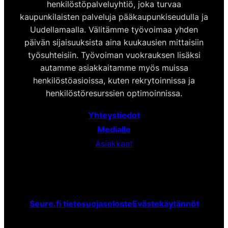
henkilöstöpalveluyhtiö, joka turvaa
kaupunkilaisten palveluja pääkaupunkiseudulla ja
Uudellamaalla. Välitämme työvoimaa yhden
päivän sijaisuuksista aina kuukausien mittaisiin
työsuhteisiin. Työvoiman vuokrauksen lisäksi
autamme asiakkaitamme myös muissa
henkilöstöasioissa, kuten rekrytoinnissa ja
henkilöstöresurssien optimoinnissa.
Yhteystiedot
Medialle
Asiakkaat
Seure.fi tietosuojaseloste
Evästekäytännöt