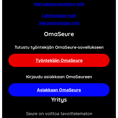
Varhaiskasvatuksen työt
Lähihoitajan työt
Sairaanhoitajan työt
OmaSeure
Tutustu työntekijän OmaSeure-sovellukseen
Työntekijän OmaSeure
Kirjaudu asiakkaan OmaSeureen
Asiakkaan OmaSeure
Yritys
Seure on voittoa tavoittelematon