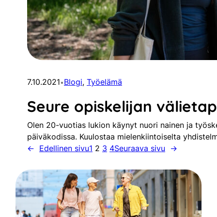
7.10.2021
Blogi
, 
Työelämä
•
Seure opiskelijan välieta
Olen 20-vuotias lukion käynyt nuori nainen ja työske
päiväkodissa. Kuulostaa mielenkiintoiselta yhdistel
←
Edellinen sivu
1
2
3
4
Seuraava sivu
→