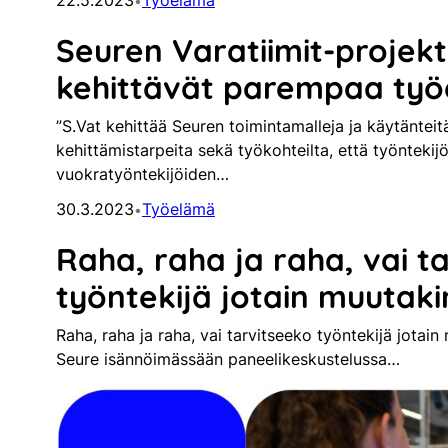
22.5.2023
Työelämä
•
Seuren Varatiimit-projekt
kehittävät parempaa ty
”S.Vat kehittää Seuren toimintamalleja ja käytäntei
kehittämistarpeita sekä työkohteilta, että työntekij
vuokratyöntekijöiden…
30.3.2023
Työelämä
•
Raha, raha ja raha, vai t
työntekijä jotain muutaki
Raha, raha ja raha, vai tarvitseeko työntekijä jotain
Seure isännöimässään paneelikeskustelussa…