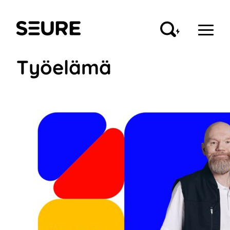
Siirry
sisältöön
Seure
Työelämä