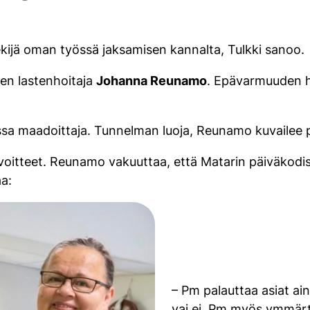
ekijä oman työssä jaksamisen kannalta, Tulkki sanoo.
sen lastenhoitaja
Johanna Reunamo
. Epävarmuuden h
essa maadoittaja. Tunnelman luoja, Reunamo kuvailee
voitteet. Reunamo vakuuttaa, että Matarin päiväkodis
aa:
– Pm palauttaa asiat ain
vai ei. Pm myös ymmärt