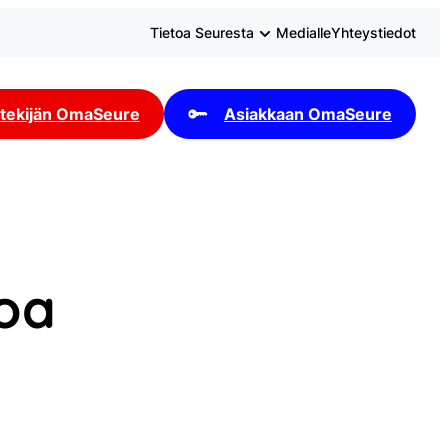
Tietoa Seuresta
Medialle
Yhteystiedot
tekijän OmaSeure
Asiakkaan OmaSeure
oa