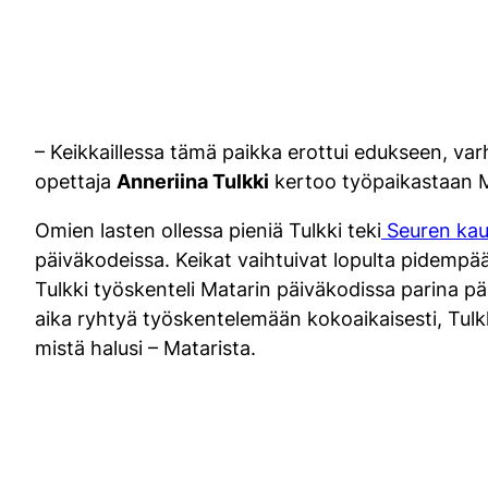
– Keikkaillessa tämä paikka erottui edukseen, va
opettaja
Anneriina Tulkki
kertoo työpaikastaan M
Omien lasten ollessa pieniä Tulkki teki
Seuren kau
päiväkodeissa. Keikat vaihtuivat lopulta pidempää
Tulkki työskenteli Matarin päiväkodissa parina päi
aika ryhtyä työskentelemään kokoaikaisesti, Tulkki 
mistä halusi – Matarista.