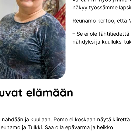
näkyy työssämme lapsi
Reunamo kertoo, että Ma
– Se ei ole tähtitiedett
nähdyksi ja kuulluksi tu
uluvat elämään
 nähdään ja kuullaan. Pomo ei koskaan näytä kiirettä 
Reunamo ja Tulkki. Saa olla epävarma ja heikko.