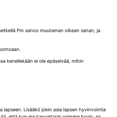
etkellä Pm sanoo muutaman oikean sanan, ja
 pomoaan.
sa kenellekään ei ole epäselvää, mihin
a lapseen. Lisääkö jokin asia lapsen hyvinvointia
ää, että kun me kasvattajat voimme hyvin, se