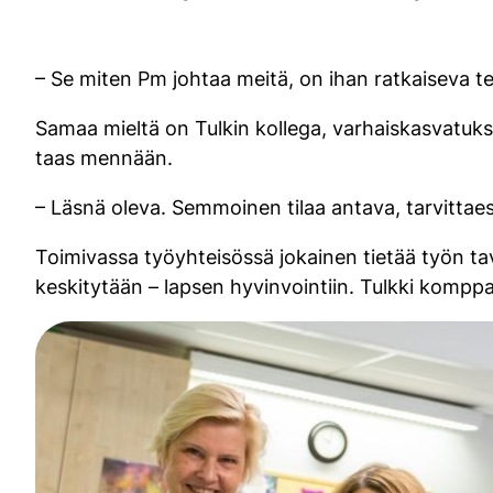
– Se miten Pm johtaa meitä, on ihan ratkaiseva t
Samaa mieltä on Tulkin kollega, varhaiskasvatuk
taas mennään.
– Läsnä oleva. Semmoinen tilaa antava, tarvitta
Toimivassa työyhteisössä jokainen tietää työn ta
keskitytään – lapsen hyvinvointiin. Tulkki kompp