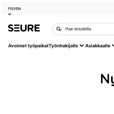
Siirry
FI
SV
EN
sisältöön
Seure
Avoimet työpaikat
Työnhakijalle
Asiakkaalle
N