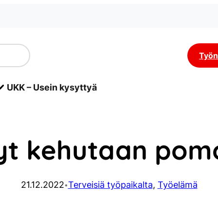
Työn
UKK – Usein kysyttyä
yt kehutaan pom
21.12.2022
Terveisiä työpaikalta
, 
Työelämä
•