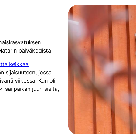
rhaiskasvatuksen
atarin päiväkodista
tta keikkaa
n sijaisuuteen, jossa
vänä viikossa. Kun oli
sai paikan juuri sieltä,