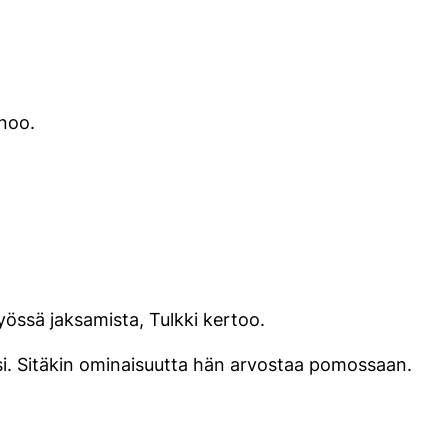
anoo.
yössä jaksamista, Tulkki kertoo.
si. Sitäkin ominaisuutta hän arvostaa pomossaan.