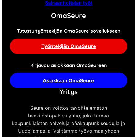
Sairaanhoitajan työt
OmaSeure
Tutustu työntekijän OmaSeure-sovellukseen
Työntekijän OmaSeure
Kirjaudu asiakkaan OmaSeureen
Asiakkaan OmaSeure
Yritys
Seure on voittoa tavoittelematon
henkilöstöpalveluyhtiö, joka turvaa
kaupunkilaisten palveluja pääkaupunkiseudulla ja
Uudellamaalla. Välitämme työvoimaa yhden