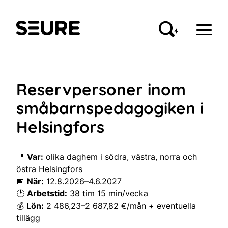
Siirry
sisältöön
Seure
Reservpersoner inom
småbarnspedagogiken i
Helsingfors
📍
Var:
olika daghem i södra, västra, norra och
östra Helsingfors
📅
När:
12.8.2026–4.6.2027
🕑
Arbetstid:
38 tim 15 min/vecka
💰
Lön:
2 486,23–2 687,82 €/mån + eventuella
tillägg