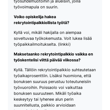
työsuhdemuotoihin ja alueisiin, joilla
työvoimapula on suurin.
Voiko opiskelija hakea
rekrytointipalkkiollista työtä?
Kyllä voi, mikäli hakijalla on aiempaa
soveltuvaa työkokemusta. Voit lukea lisää
työpaikkailmoitukselta. (linkki)
Maksetaanko rekrytointipalkkio vaikka en
työskentelisi viittä päivää viikossa?
Kyllä. Tällöin rekrytointipalkkio suhteutetaan
työaikaprosenttiin. Lisäksi huomiona, että
bonuksen suuruus perustuu toteutuneisiin
työvuoroihin. Poissaolo voi vaikuttaa
bonuksen suuruuteen. Mikäli työaika
keskeytyy tai lyhenee alun perin
suunnitellusta, palkkio arvioidaan