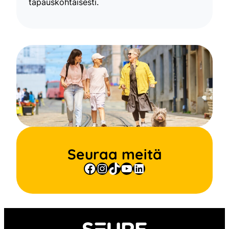
tapauskohtaisesti.
Seuraa meitä
Facebook
Instagram
TikTok
YouTube
LinkedIn