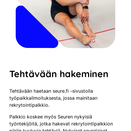
Tehtävään hakeminen
Tehtävään haetaan seure.fi -sivustolla
työpaikkailmoituksesta, jossa mainitaan
rekrytointipalkkio.
Palkkio koskee myös Seuren nykyisiä
työntekijöitä, jotka hakevat rekrytointipalkkion
piiriin kuuluvia tehtäviä. Nykyiset seurelaiset