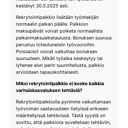
kestänyt 30.5.2025 asti.
Rekrytointipalkkio lisätään työntekijän
normaalin palkan päälle. Palkkion
maksupäivät voivat poiketa normaalista
palkanmaksuaikataulusta. Bonuksen suuruus
perustuu toteutuneisiin työvuoroihin.
Poissaolot voivat vaikuttaa bonuksen
suuruuteen. Mikäli työaika keskeytyy tai
lyhenee alun perin suunnitellusta, palkkio
arvioidaan tapauskohtaisesti.
Miksi rekrytointipalkkio ei koske kaikkia
varhaiskasvatuksen tehtäviä?
Rekrytointipalkkiolla pyrimme vaikuttamaan
työvoiman saatavuuteen tietyissä erikseen
määritellyissä tehtävissä. Tästä syystä on
sovittu, että palkkiota sovelletaan tehtäviin,