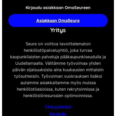
Kirjaudu asiakkaan OmaSeureen
Asiakkaan OmaSeure
Yritys
Seure on voittoa tavoittelematon
henkilöstöpalveluyhtiö, joka turvaa
kaupunkilaisten palveluja pääkaupunkiseudulla ja
Uudellamaalla. Välitämme työvoimaa yhden
päivän sijaisuuksista aina kuukausien mittaisiin
työsuhteisiin. Työvoiman vuokrauksen lisäksi
autamme asiakkaitamme myös muissa
henkilöstöasioissa, kuten rekrytoinnissa ja
henkilöstöresurssien optimoinnissa.
Yhteystiedot
Medialle