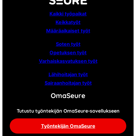
Kaikki työpaikat
Keikkatyöt
Määräaikaiset
työt
Soten työt
Opetuksen työt
Varhaiskasvatuksen työt
Lähihoitajan työt
Sairaanhoitajan työt
OmaSeure
Tutustu työntekijän OmaSeure-sovellukseen
Työntekijän OmaSeure