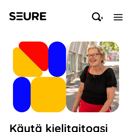
Siirry
sisältöön
Seure
Käytä kielitaitoasi