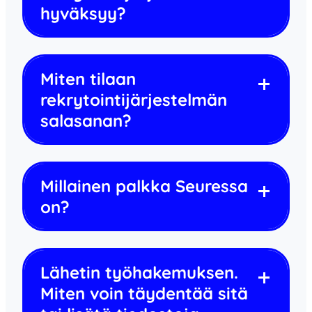
hyväksyy?
Miten tilaan
rekrytointijärjestelmän
salasanan?
Millainen palkka Seuressa
on?
Lähetin työhakemuksen.
Miten voin täydentää sitä