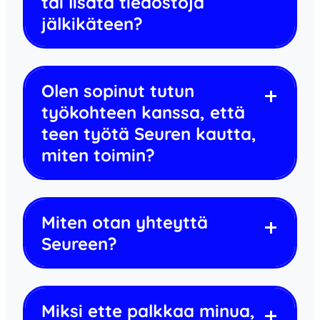
tai lisätä tiedostoja
jälkikäteen?
Olen sopinut tutun
työkohteen kanssa, että
teen työtä Seuren kautta,
miten toimin?
Miten otan yhteyttä
Seureen?
Miksi ette palkkaa minua,