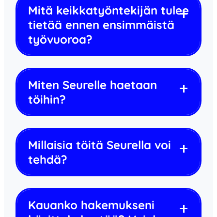
Mitä keikkatyöntekijän tulee
tietää ennen ensimmäistä
työvuoroa?
Miten Seurelle haetaan
töihin?
Millaisia töitä Seurella voi
tehdä?
Kauanko hakemukseni