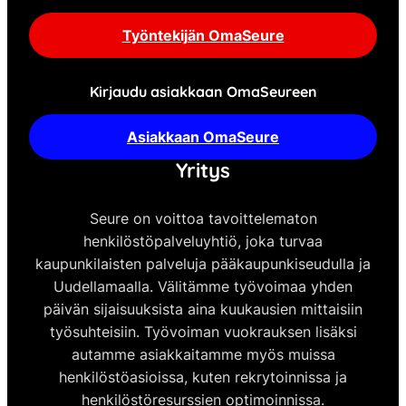
Työntekijän OmaSeure
Kirjaudu asiakkaan OmaSeureen
Asiakkaan OmaSeure
Yritys
Seure on voittoa tavoittelematon
henkilöstöpalveluyhtiö, joka turvaa
kaupunkilaisten palveluja pääkaupunkiseudulla ja
Uudellamaalla. Välitämme työvoimaa yhden
päivän sijaisuuksista aina kuukausien mittaisiin
työsuhteisiin. Työvoiman vuokrauksen lisäksi
autamme asiakkaitamme myös muissa
henkilöstöasioissa, kuten rekrytoinnissa ja
henkilöstöresurssien optimoinnissa.