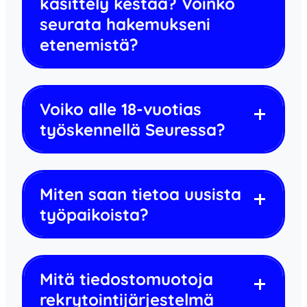
käsittely kestää? Voinko
seurata hakemukseni
etenemistä?
Voiko alle 18-vuotias
työskennellä Seuressa?
Miten saan tietoa uusista
työpaikoista?
Mitä tiedostomuotoja
rekrytointijärjestelmä