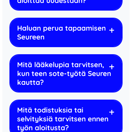
aloittaa uudestaan?
Haluan perua tapaamisen
Seureen
Mitä lääkelupia tarvitsen,
kun teen sote-työtä Seuren
kautta?
Mitä todistuksia tai
selvityksiä tarvitsen ennen
työn aloitusta?