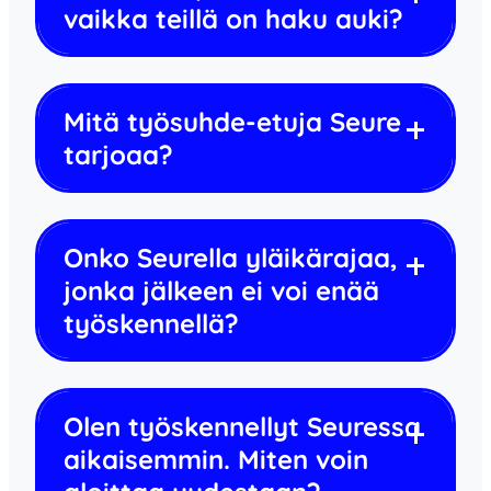
vaikka teillä on haku auki?
Mitä työsuhde-etuja Seure
tarjoaa?
Onko Seurella yläikärajaa,
jonka jälkeen ei voi enää
työskennellä?
Olen työskennellyt Seuressa
aikaisemmin. Miten voin