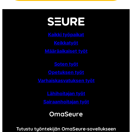
Kaikki työpaikat
Keikkatyöt
Määräaikaiset
työt
Soten työt
Opetuksen työt
Varhaiskasvatuksen työt
Lähihoitajan työt
Sairaanhoitajan työt
OmaSeure
Tutustu työntekijän OmaSeure-sovellukseen