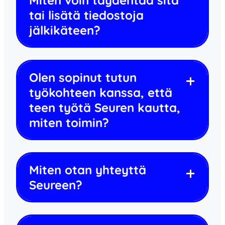
tai lisätä tiedostoja
jälkikäteen?
Olen sopinut tutun
työkohteen kanssa, että
teen työtä Seuren kautta,
miten toimin?
Miten otan yhteyttä
Seureen?