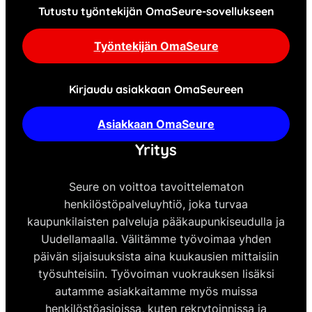
Tutustu työntekijän OmaSeure-sovellukseen
Työntekijän OmaSeure
Kirjaudu asiakkaan OmaSeureen
Asiakkaan OmaSeure
Yritys
Seure on voittoa tavoittelematon
henkilöstöpalveluyhtiö, joka turvaa
kaupunkilaisten palveluja pääkaupunkiseudulla ja
Uudellamaalla. Välitämme työvoimaa yhden
päivän sijaisuuksista aina kuukausien mittaisiin
työsuhteisiin. Työvoiman vuokrauksen lisäksi
autamme asiakkaitamme myös muissa
henkilöstöasioissa, kuten rekrytoinnissa ja