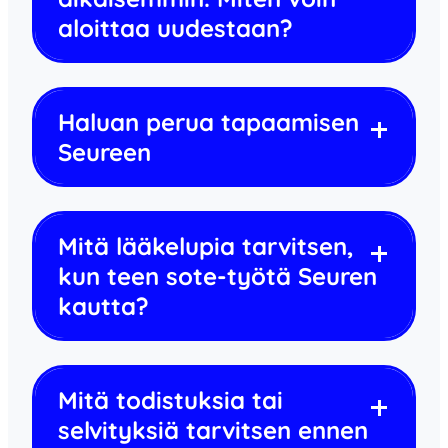
aloittaa uudestaan?
Haluan perua tapaamisen
Seureen
Mitä lääkelupia tarvitsen,
kun teen sote-työtä Seuren
kautta?
Mitä todistuksia tai
selvityksiä tarvitsen ennen