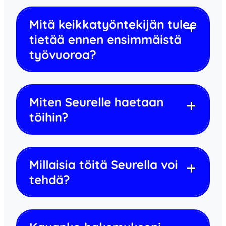
Mitä keikkatyöntekijän tulee
tietää ennen ensimmäistä
työvuoroa?
Miten Seurelle haetaan
töihin?
Millaisia töitä Seurella voi
tehdä?