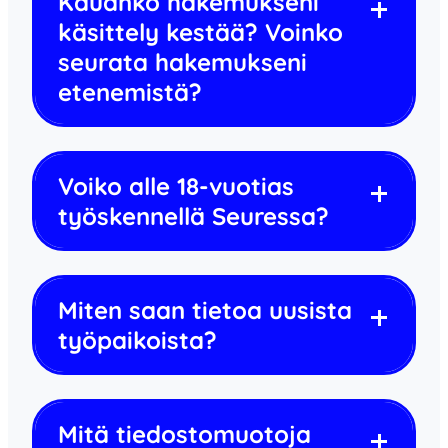
Kauanko hakemukseni
käsittely kestää? Voinko
seurata hakemukseni
etenemistä?
Voiko alle 18-vuotias
työskennellä Seuressa?
Miten saan tietoa uusista
työpaikoista?
Mitä tiedostomuotoja