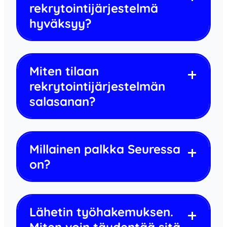
rekrytointijärjestelmä
hyväksyy?
Miten tilaan
rekrytointijärjestelmän
salasanan?
Millainen palkka Seuressa
on?
Lähetin työhakemuksen.
Miten voin täydentää sitä