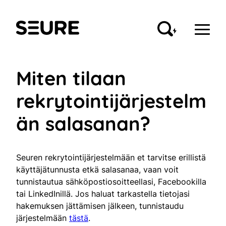
Siirry
sisältöön
Seure
Miten tilaan
rekrytointijärjestelm
än salasanan?
Seuren rekrytointijärjestelmään et tarvitse erillistä
käyttäjätunnusta etkä salasanaa, vaan voit
tunnistautua sähköpostiosoitteellasi, Facebookilla
tai LinkedInillä. Jos haluat tarkastella tietojasi
hakemuksen jättämisen jälkeen, tunnistaudu
järjestelmään
tästä
.