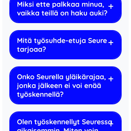
Miksi ette palkkaa minua,
vaikka teillä on haku auki?
Mitä työsuhde-etuja Seure
tarjoaa?
Onko Seurella yläikärajaa,
jonka jälkeen ei voi enää
työskennellä?
Olen työskennellyt Seuressa
aikaisemmin. Miten voin