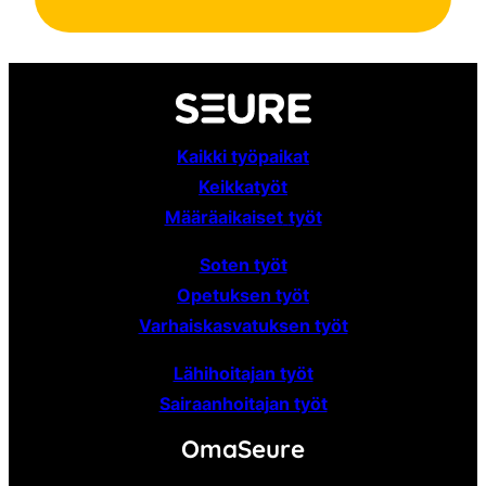
Kaikki työpaikat
Keikkatyöt
Määräaikaiset
työt
Soten työt
Opetuksen työt
Varhaiskasvatuksen työt
Lähihoitajan työt
Sairaanhoitajan työt
OmaSeure