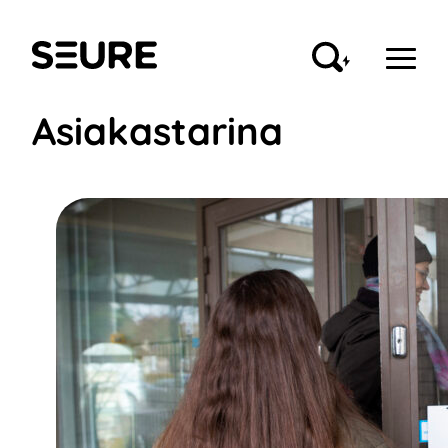
Siirry
sisältöön
Seure
Asiakastarina