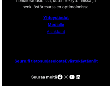
henkilöstöasioissa, kuten rekrytoinnissa ja
henkilöstöresurssien optimoinnissa.
Yhteystiedot
Medialle
Asiakkaat
Seure.fi tietosuojaseloste
Evästekäytännöt
Facebook
Instagram
YouTube
LinkedIn
Seuraa meitä