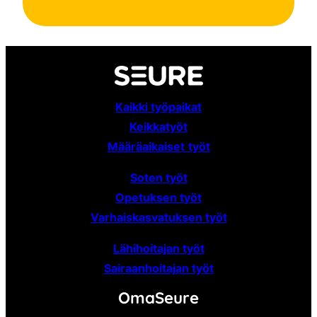
Kaikki työpaikat
Keikkatyöt
Määräaikaiset
työt
Soten työt
Opetuksen työt
Varhaiskasvatuksen työt
Lähihoitajan työt
Sairaanhoitajan työt
OmaSeure