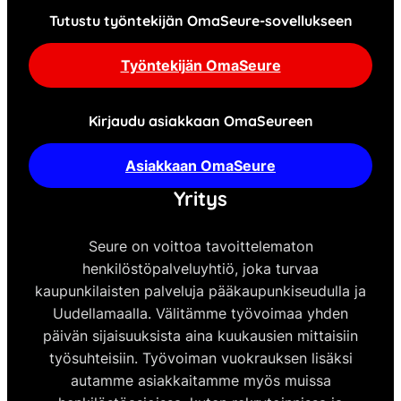
Tutustu työntekijän OmaSeure-sovellukseen
Työntekijän OmaSeure
Kirjaudu asiakkaan OmaSeureen
Asiakkaan OmaSeure
Yritys
Seure on voittoa tavoittelematon
henkilöstöpalveluyhtiö, joka turvaa
kaupunkilaisten palveluja pääkaupunkiseudulla ja
Uudellamaalla. Välitämme työvoimaa yhden
päivän sijaisuuksista aina kuukausien mittaisiin
työsuhteisiin. Työvoiman vuokrauksen lisäksi
autamme asiakkaitamme myös muissa