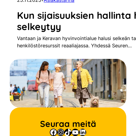
25.11.2025
Asiakastarina
•
Kun sijaisuuksien hallinta 
selkeytyy
Vantaan ja Keravan hyvinvointialue halusi selkeän tav
henkilöstöresurssit reaaliajassa. Yhdessä Seuren…
Seuraa meitä
Facebook
Instagram
TikTok
YouTube
LinkedIn