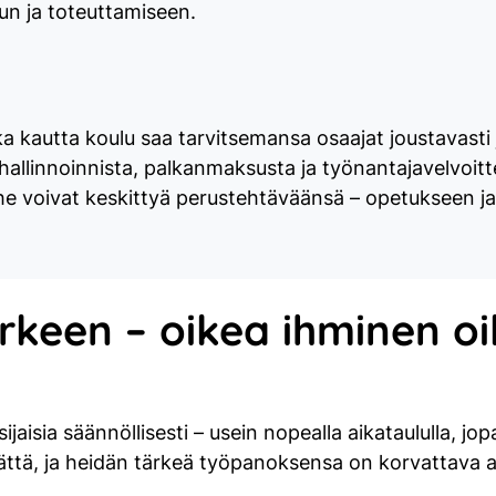
un ja toteuttamiseen.
 kautta koulu saa tarvitsemansa osaajat joustavasti ja
stä hallinnoinnista, palkanmaksusta ja työnantajavelvoit
an he voivat keskittyä perustehtäväänsä – opetukseen j
rkeen – oikea ihminen o
sijaisia säännöllisesti – usein nopealla aikataululla,
ättä, ja heidän tärkeä työpanoksensa on korvattava amma