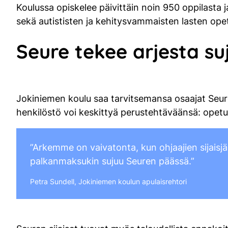
Koulussa opiskelee päivittäin noin 950 oppilasta
sekä autististen ja kehitysvammaisten lasten ope
Seure tekee arjesta s
Jokiniemen koulu saa tarvitsemansa osaajat Seurelt
henkilöstö voi keskittyä perustehtäväänsä: opet
”Arkemme on vaivatonta, kun ohjaajien sijaisjä
palkanmaksukin sujuu Seuren päässä.”
Petra Sundell, Jokiniemen koulun apulaisrehtori