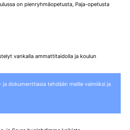
 koulussa on pienryhmäopetusta, Paja-opetusta
telyt vankalla ammattitaidolla ja koulun
- ja dokumenttiasia tehdään meille valmiiksi ja