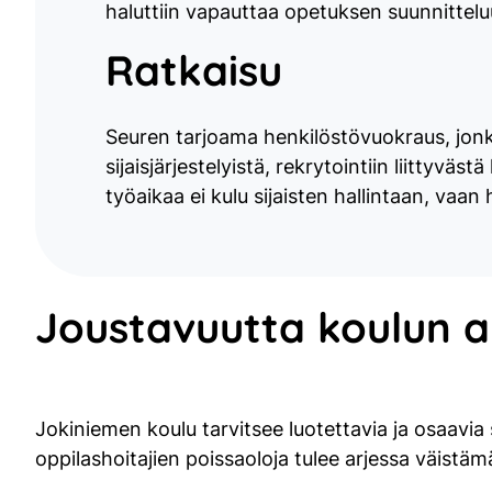
haluttiin vapauttaa opetuksen suunnittelu
Ratkaisu
Seuren tarjoama henkilöstövuokraus, jonka
sijaisjärjestelyistä, rekrytointiin liittyvä
työaikaa ei kulu sijaisten hallintaan, va
Joustavuutta koulun a
Jokiniemen koulu tarvitsee luotettavia ja osaavia 
oppilashoitajien poissaoloja tulee arjessa väistäm