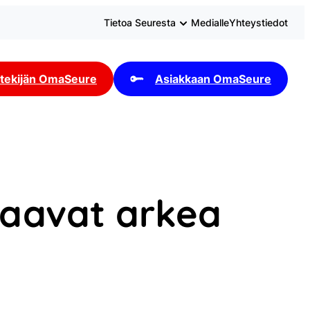
Tietoa Seuresta
Medialle
Yhteystiedot
tekijän OmaSeure
Asiakkaan OmaSeure
rvaavat arkea