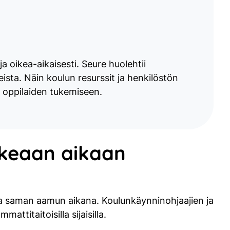
 oikea-aikaisesti. Seure huolehtii
teista. Näin koulun resurssit ja henkilöstön
a oppilaiden tukemiseen.
ikeaan aikaan
 jopa saman aamun aikana. Koulunkäynninohjaajien ja
ttitaitoisilla sijaisilla.