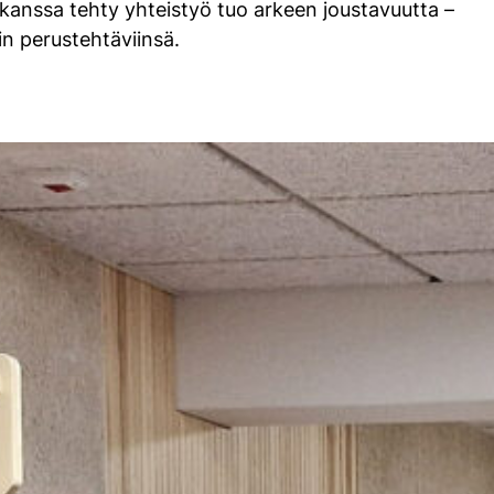
n kanssa tehty yhteistyö tuo arkeen joustavuutta –
iin perustehtäviinsä.