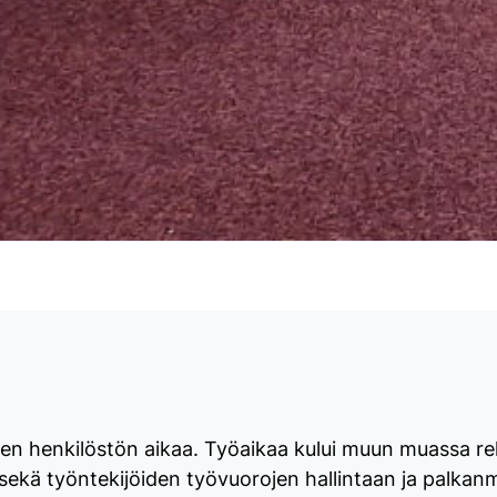
uisen henkilöstön aikaa. Työaikaa kului muun muassa r
n sekä työntekijöiden työvuorojen hallintaan ja palk