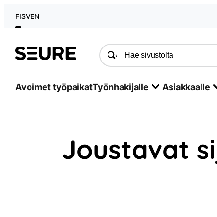
Siirry
FI
SV
EN
sisältöön
Seure
Avoimet työpaikat
Työnhakijalle
Asiakkaalle
Joustavat si