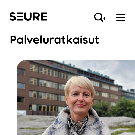
Siirry
sisältöön
Seure
Palveluratkaisut