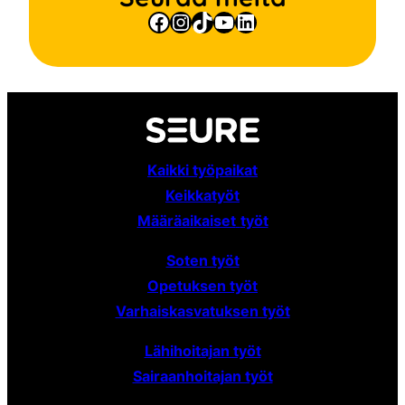
Facebook
Instagram
TikTok
YouTube
LinkedIn
Kaikki työpaikat
Keikkatyöt
Määräaikaiset
työt
Soten työt
Opetuksen työt
Varhaiskasvatuksen työt
Lähihoitajan työt
Sairaanhoitajan työt