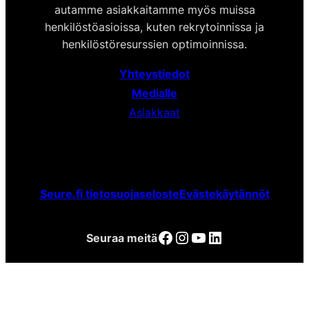
autamme asiakkaitamme myös muissa
henkilöstöasioissa, kuten rekrytoinnissa ja
henkilöstöresurssien optimoinnissa.
Yhteystiedot
Medialle
Asiakkaat
Seure.fi tietosuojaseloste
Evästekäytännöt
Facebook
Instagram
YouTube
LinkedIn
Seuraa meitä