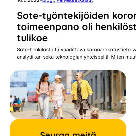
10.2.2022
Blogi
, 
Palveluratkaisut
•
Sote-työntekijöiden kor
toimeenpano oli henkilös
tulikoe
Sote-henkilöstöltä vaadittava koronarokotustieto va
analytiikan sekä teknologian yhteispeliä. Miten muut
Seuraa meitä