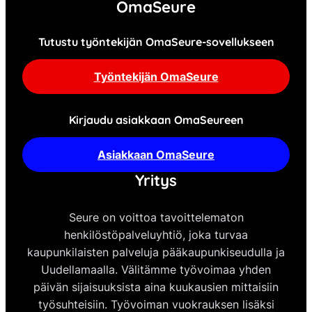
OmaSeure
Tutustu työntekijän OmaSeure-sovellukseen
Työntekijän OmaSeure
Kirjaudu asiakkaan OmaSeureen
Asiakkaan OmaSeure
Yritys
Seure on voittoa tavoittelematon
henkilöstöpalveluyhtiö, joka turvaa
kaupunkilaisten palveluja pääkaupunkiseudulla ja
Uudellamaalla. Välitämme työvoimaa yhden
päivän sijaisuuksista aina kuukausien mittaisiin
työsuhteisiin. Työvoiman vuokrauksen lisäksi