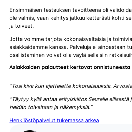
Ensimmäisen testauksen tavoitteena oli validoida n
ole valmis, vaan kehitys jatkuu ketterästi kohti 
ja toiveet.
Jotta voimme tarjota kokonaisvaltaisia ja toimivi
asiakkaidemme kanssa. Palveluja ei ainoastaan tu
osallistaminen voivat olla väylä sellaisiin ratkaisu
Asiakkaiden palautteet kertovat onnistuneesta 
”Tosi kiva kun ajattelette kokonaisuuksia. Arvostan
”Täytyy kyllä antaa erityiskiitos Seurelle eilisestä
heidän toiveitaan ja näkemyksiä.”
Henkilöstöpalvelut tukemassa arkea