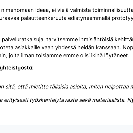
imenomaan ideaa, ei vielä valmista toiminnallisuutta ta
seuraavaa palautteenkeruuta edistyneemmällä prototyyp
a palveluratkaisuja, tarvitsemme ihmislähtöisiä kehitt
oteta asiakkaille vaan yhdessä heidän kanssaan. Nop
ihin, joita ilman toisiamme emme olisi ikinä löytäneet.
yhteistyöstä:
 sitä, että mietitte tällaisia asioita, miten helpottaa
 ja erityisesti työskentelytavasta sekä materiaalista. Ny