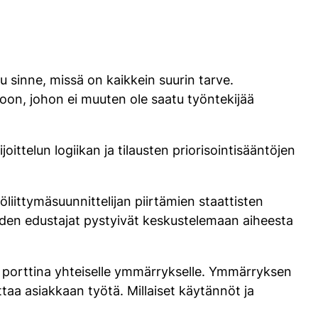
u sinne, missä on kaikkein suurin tarve.
roon, johon ei muuten ole saatu työntekijää
ittelun logiikan ja tilausten priorisointisääntöjen
iittymäsuunnittelijan piirtämien staattisten
aiden edustajat pystyivät keskustelemaan aiheesta
mi porttina yhteiselle ymmärrykselle. Ymmärryksen
taa asiakkaan työtä. Millaiset käytännöt ja