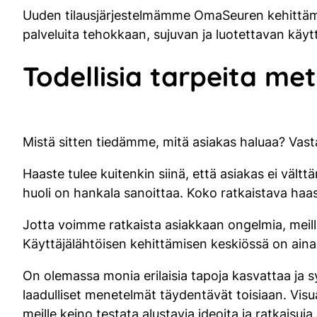
Uuden tilausjärjestelmämme OmaSeuren kehittämi
palveluita tehokkaan, sujuvan ja luotettavan käy
Todellisia tarpeita m
Mistä sitten tiedämme, mitä asiakas haluaa? Vast
Haaste tulee kuitenkin siinä, että asiakas ei vält
huoli on hankala sanoittaa. Koko ratkaistava haas
Jotta voimme ratkaista asiakkaan ongelmia, meillä
Käyttäjälähtöisen kehittämisen keskiössä on aina
On olemassa monia erilaisia tapoja kasvattaa ja sy
laadulliset menetelmät täydentävät toisiaan. Visu
meille keino testata alustavia ideoita ja ratkaisuj