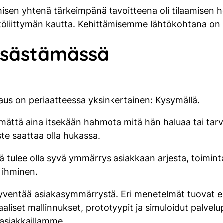
sen yhtenä tärkeimpänä tavoitteena oli tilaamisen h
ttöliittymän kautta. Kehittämisemme lähtökohtana on 
etsästämässä
aus on periaatteessa yksinkertainen: Kysymällä.
tämättä aina itsekään hahmota mitä hän haluaa tai tarv
te saattaa olla hukassa.
 tulee olla syvä ymmärrys asiakkaan arjesta, toimintay
 ihminen.
ventää asiakasymmärrystä. Eri menetelmät tuovat erilai
aaliset mallinnukset, prototyypit ja simuloidut palvel
a asiakkaillamme.