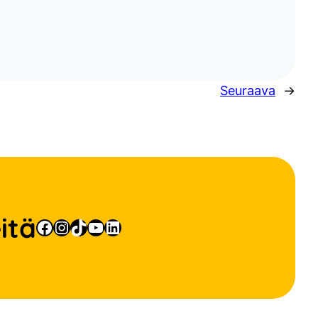
Seuraava
→
itä
Facebook
Instagram
TikTok
YouTube
LinkedIn