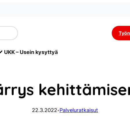
Työn
UKK – Usein kysyttyä
rys kehittämise
22.3.2022
Palveluratkaisut
•