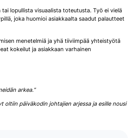
i lopullista visuaalista toteutusta. Työ ei vielä
illä, joka huomioi asiakkaalta saadut palautteet
ämisen menetelmiä ja yhä tiiviimpää yhteistyötä
eat kokeilut ja asiakkaan varhainen
 meidän arkea.”
t oltiin päiväkodin johtajien arjessa ja esille nousi