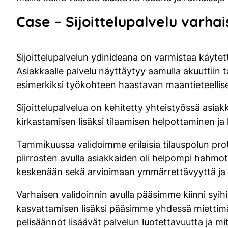
Case – Sijoittelupalvelu varh
Sijoittelupalvelun ydinideana on varmistaa käytet
Asiakkaalle palvelu näyttäytyy aamulla akuuttiin 
esimerkiksi työkohteen haastavan maantieteellisen
Sijoittelupalvelua on kehitetty yhteistyössä asiak
kirkastamisen lisäksi tilaamisen helpottaminen ja
Tammikuussa validoimme erilaisia tilauspolun pro
piirrosten avulla asiakkaiden oli helpompi hahmot
keskenään sekä arvioimaan ymmärrettävyyttä ja 
Varhaisen validoinnin avulla pääsimme kiinni syih
kasvattamisen lisäksi pääsimme yhdessä miettimään
pelisäännöt lisäävät palvelun luotettavuutta ja mi