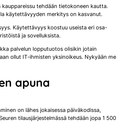
 kauppareissu tehdään tietokoneen kautta.
malla käytettävyyden merkitys on kasvanut.
syys. Käytettävyys koostuu useista eri osa-
stöistä ja sovelluksista.
ikka palvelun lopputuotos olisikin jotain
kaan ollut IT-ihmisten yksinoikeus. Nykyään me
jen apuna
aminen on lähes jokaisessa päiväkodissa,
 Seuren tilausjärjestelmässä tehdään jopa 1 500