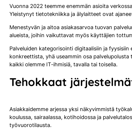
Vuonna 2022 teemme enemmän asioita verkossa ku
Yleistynyt tietotekniikka ja älylaitteet ovat aja
Menestyvän ja aitoa asiakasarvoa tuovan palvelun,
alueista, joihin vaikuttavat myös käyttäjien tott
Palveluiden kategorisointi digitaalisiin ja fyysisii
konkreettista, yhä useammin osa palvelupolusta t
kaikki olemme IT-ihmisiä, tavalla tai toisella.
Tehokkaat järjestelmät
Asiakkaidemme arjessa yksi näkyvimmistä työkalui
koulussa, sairaalassa, kotihoidossa ja palvelutal
työvuorotilausta.