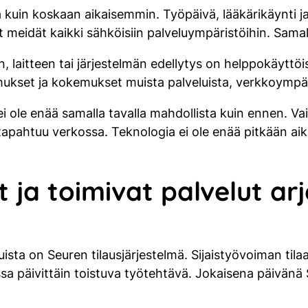
in koskaan aikaisemmin. Työpäivä, lääkärikäynti ja
neet meidät kaikki sähköisiin palveluympäristöihin. Sa
 laitteen tai järjestelmän edellytys on helppokäyttöi
umukset ja kokemukset muista palveluista, verkkoympäri
n ei ole enää samalla tavalla mahdollista kuin ennen. Va
apahtuu verkossa. Teknologia ei ole enää pitkään ai
 ja toimivat palvelut ar
sta on Seuren tilausjärjestelmä. Sijaistyövoiman tila
ossa päivittäin toistuva työtehtävä. Jokaisena päivänä