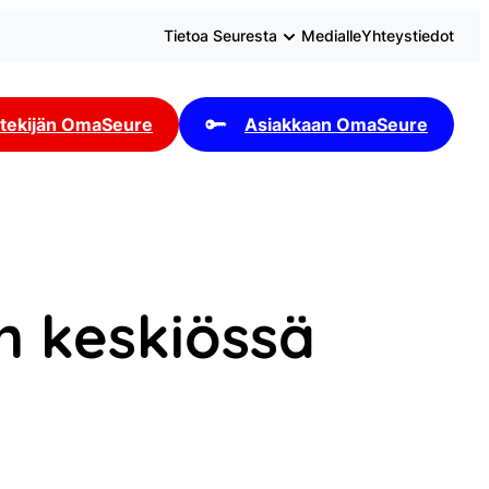
Tietoa Seuresta
Medialle
Yhteystiedot
tekijän OmaSeure
Asiakkaan OmaSeure
n keskiössä