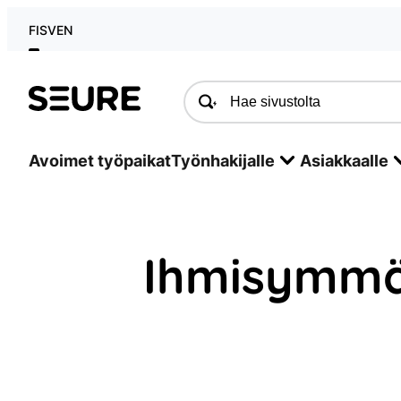
Siirry
FI
SV
EN
sisältöön
Seure
Avoimet työpaikat
Työnhakijalle
Asiakkaalle
Ihmisymmär