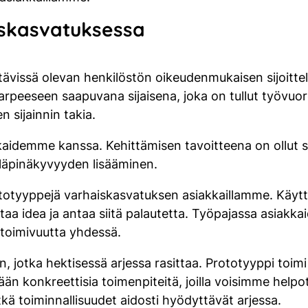
aiskasvatuksessa
tävissä olevan henkilöstön oikeudenmukaisen sijoittel
tarpeeseen saapuvana sijaisena, joka on tullut työvuo
 sijainnin takia.
kaidemme kanssa. Kehittämisen tavoitteena on ollut sijo
 läpinäkyvyyden lisääminen.
totyyppejä varhaiskasvatuksen asiakkaillamme. Käyttöl
taa idea ja antaa siitä palautetta. Työpajassa asiakk
toimivuutta yhdessä.
in, jotka hektisessä arjessa rasittaa. Prototyyppi toi
 konkreettisia toimenpiteitä, joilla voisimme helpot
tkä toiminnallisuudet aidosti hyödyttävät arjessa.