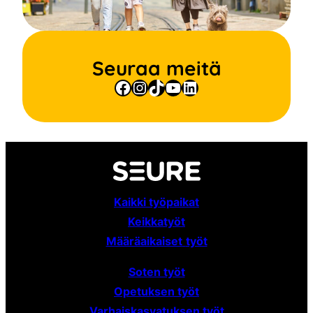
Seuraa meitä
Facebook
Instagram
TikTok
YouTube
LinkedIn
Kaikki työpaikat
Keikkatyöt
Määräaikaiset
työt
Soten työt
Opetuksen työt
Varhaiskasvatuksen työt