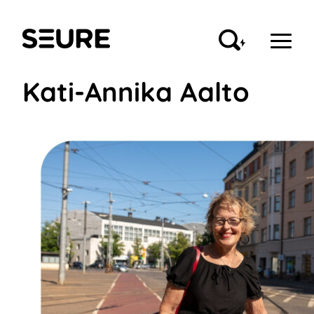
Siirry
sisältöön
Seure
Kati-Annika Aalto