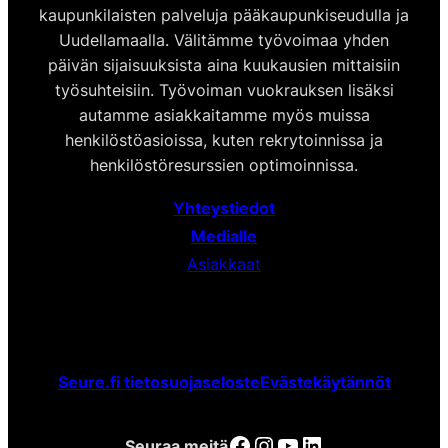
kaupunkilaisten palveluja pääkaupunkiseudulla ja
Uudellamaalla. Välitämme työvoimaa yhden
päivän sijaisuuksista aina kuukausien mittaisiin
työsuhteisiin. Työvoiman vuokrauksen lisäksi
autamme asiakkaitamme myös muissa
henkilöstöasioissa, kuten rekrytoinnissa ja
henkilöstöresurssien optimoinnissa.
Yhteystiedot
Medialle
Asiakkaat
Seure.fi tietosuojaseloste
Evästekäytännöt
Facebook
Instagram
YouTube
LinkedIn
Seuraa meitä