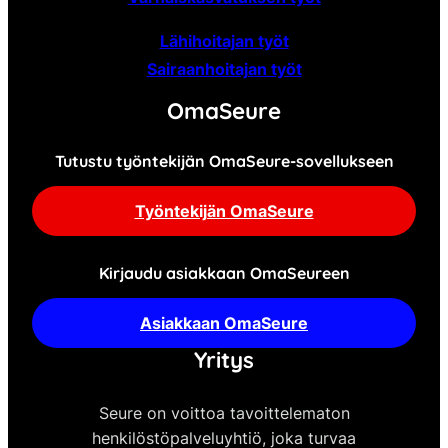
Lähihoitajan työt
Sairaanhoitajan työt
OmaSeure
Tutustu työntekijän OmaSeure-sovellukseen
Työntekijän OmaSeure
Kirjaudu asiakkaan OmaSeureen
Asiakkaan OmaSeure
Yritys
Seure on voittoa tavoittelematon
henkilöstöpalveluyhtiö, joka turvaa