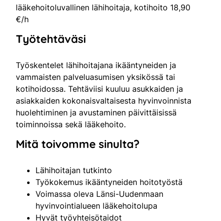
lääkehoitoluvallinen lähihoitaja, kotihoito 18,90
€/h
Työtehtäväsi
Työskentelet lähihoitajana ikääntyneiden ja
vammaisten palveluasumisen yksikössä tai
kotihoidossa. Tehtäviisi kuuluu asukkaiden ja
asiakkaiden kokonaisvaltaisesta hyvinvoinnista
huolehtiminen ja avustaminen päivittäisissä
toiminnoissa sekä lääkehoito.
Mitä toivomme sinulta?
Lähihoitajan tutkinto
Työkokemus ikääntyneiden hoitotyöstä
Voimassa oleva Länsi-Uudenmaan
hyvinvointialueen lääkehoitolupa
Hyvät työyhteisötaidot