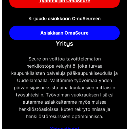
Työntekijän OmaSeure
Kirjaudu asiakkaan OmaSeureen
Asiakkaan OmaSeure
Yritys
Seure on voittoa tavoittelematon
henkilöstöpalveluyhtiö, joka turvaa
kaupunkilaisten palveluja pääkaupunkiseudulla ja
Uudellamaalla. Välitämme työvoimaa yhden
päivän sijaisuuksista aina kuukausien mittaisiin
työsuhteisiin. Työvoiman vuokrauksen lisäksi
autamme asiakkaitamme myös muissa
henkilöstöasioissa, kuten rekrytoinnissa ja
henkilöstöresurssien optimoinnissa.
Yhteystiedot