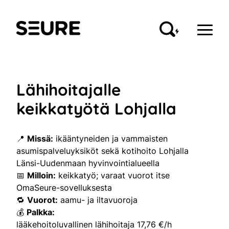
Siirry
sisältöön
Seure
Lähihoitajalle
keikkatyötä Lohjalla
📍
Missä:
ikääntyneiden ja vammaisten
asumispalveluyksiköt sekä kotihoito Lohjalla
Länsi-Uudenmaan hyvinvointialueella
📅
Milloin:
keikkatyö; varaat vuorot itse
OmaSeure-sovelluksesta
🔁
Vuorot:
aamu- ja iltavuoroja
💰
Palkka:
lääkehoitoluvallinen lähihoitaja 17,76 €/h