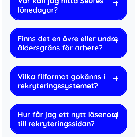
Var kan jag hitta Seures
lönedagar?
Finns det en övre eller undre
åldersgräns för arbete?
Vilka filformat gokänns i
rekryteringssystemet?
Hur får jag ett nytt lösenord
till rekryteringssidan?