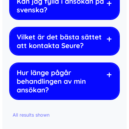
Kan jag fylla i ansökan på
svenska?
Vilket är det bästa sättet
att kontakta Seure?
Hur länge pågår
behandlingen av min
ansökan?
All results shown