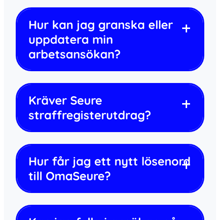
Hur kan jag granska eller
uppdatera min
arbetsansökan?
Kräver Seure
straffregisterutdrag?
Hur får jag ett nytt lösenord
till OmaSeure?