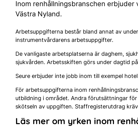
Inom renhållningsbranschen erbjuder v
Västra Nyland.
Arbetsuppgifterna består bland annat av under
instrumentvårdarens arbetsuppgifter.
De vanligaste arbetsplatserna är daghem, sjuk
sjukvården. Arbetsskiften görs under dagtid på
Seure erbjuder inte jobb inom till exempel hote
För arbetsuppgifterna inom renhållningsbransch
utbildning i området. Andra förutsättningar för a
skötseln av uppgiften. Staffregisterutdrag krävs
Läs mer om yrken inom renh