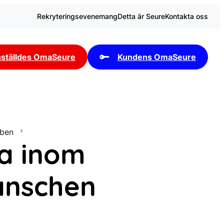
Rekryteringsevenemang
Detta är Seure
Kontakta oss
ställdes OmaSeure
Kundens OmaSeure
bben
na inom
anschen