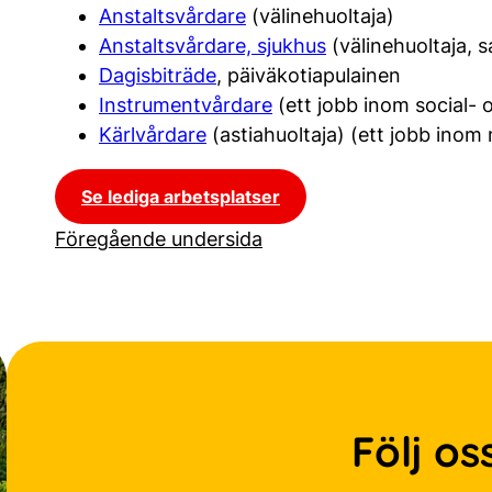
Anstaltsvårdare
(välinehuoltaja)
Anstaltsvårdare, sjukhus
(välinehuoltaja, s
Dagisbiträde
, päiväkotiapulainen
Instrumentvårdare
(ett jobb inom social- 
Kärlvårdare
(astiahuoltaja) (ett jobb inom
Se lediga arbetsplatser
Föregående undersida
Följ os