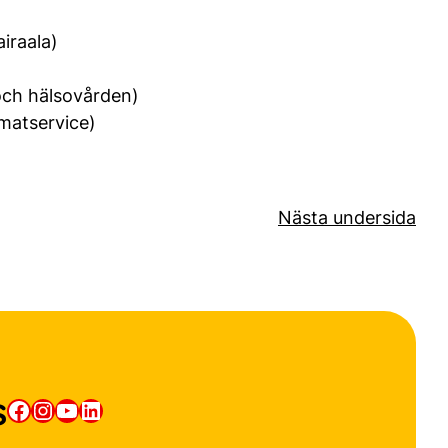
airaala)
och hälsovården)
 matservice)
Nästa undersida
s
Facebook
Instagram
YouTube
LinkedIn