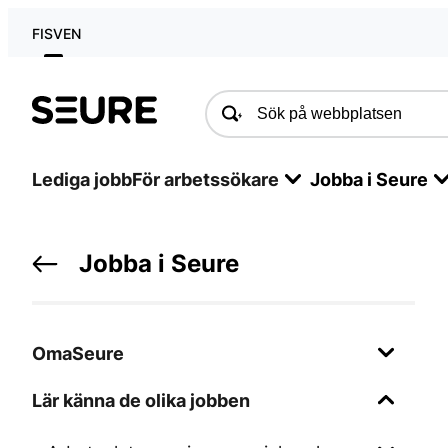
FI
SV
EN
Seure
Lediga jobb
För arbetssökare
Jobba i Seure
Jobba i Seure
OmaSeure
Lär känna de olika jobben