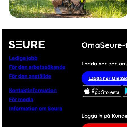
OmaSeure-t
Lediga jobb
Ladda ner den an
För den arbetssökande
För den anställde
Ladda ner OmaSe
Kontaktinformation
För media
Information om Seure
Logga in på Kun