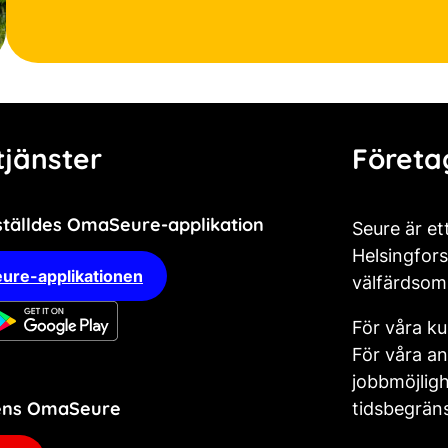
jänster
Företa
ställdes OmaSeure-applikation
Seure är et
Helsingfors
ure-applikationen
välfärdsom
För våra ku
För våra an
jobbmöjligh
dens OmaSeure
tidsbegräns