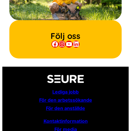
Följ oss
Facebook
Instagram
YouTube
LinkedIn
Lediga jobb
För den arbetssökande
För den anställde
Kontaktinformation
För media