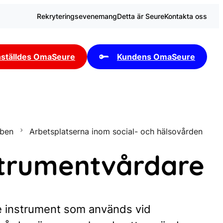
Rekryteringsevenemang
Detta är Seure
Kontakta oss
ställdes OmaSeure
Kundens OmaSeure
bben
Arbetsplatserna inom social- och hälsovården
strumentvårdare
de instrument som används vid