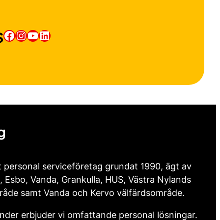
s
Facebook
Instagram
YouTube
LinkedIn
g
t personal serviceföretag grundat 1990, ägt av
, Esbo, Vanda, Grankulla, HUS, Västra Nylands
råde samt Vanda och Kervo välfärdsområde.
nder erbjuder vi omfattande personal lösningar.