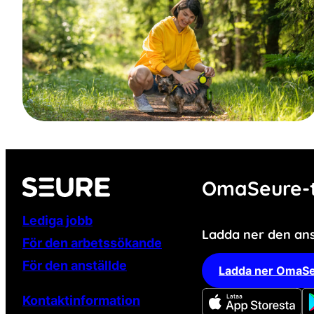
OmaSeure-t
Lediga jobb
Ladda ner den an
För den arbetssökande
För den anställde
Ladda ner OmaSe
Kontaktinformation