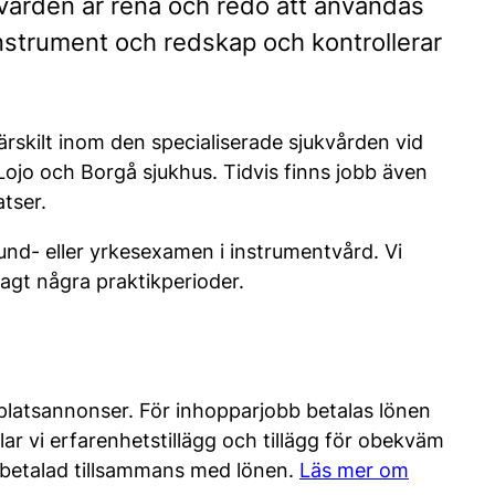
vården är rena och redo att användas
instrument och redskap och kontrollerar
ärskilt inom den specialiserade sjukvården vid
Lojo och Borgå sjukhus. Tidvis finns jobb även
tser.
und- eller yrkesexamen i instrumentvård. Vi
agt några praktikperioder.
 platsannonser. För inhopparjobb betalas lönen
r vi erfarenhetstillägg och tillägg för obekväm
tbetalad tillsammans med lönen.
Läs mer om