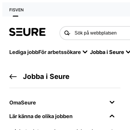
FI
SV
EN
Seure
Lediga jobb
För arbetssökare
Jobba i Seure
Jobba i Seure
OmaSeure
Lär känna de olika jobben