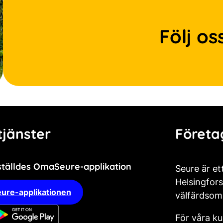
Följ os
jänster
Företa
ställdes OmaSeure-applikation
Seure är et
Helsingfors
ure-applikationen
välfärdsom
För våra ku