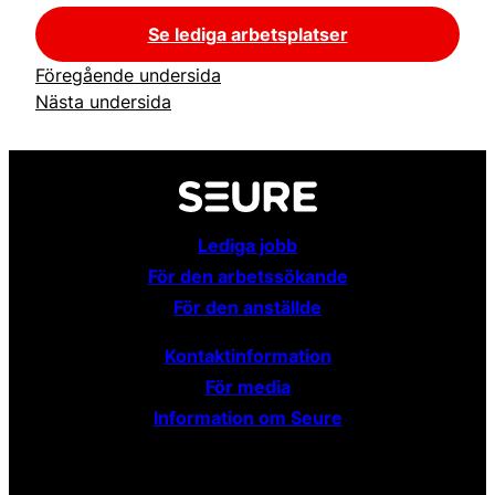
Se lediga arbetsplatser
Föregående undersida
Nästa undersida
Lediga jobb
För den arbetssökande
För den anställde
Kontaktinformation
För media
Information om Seure