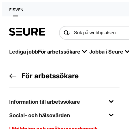
FI
SV
EN
Seure
Lediga jobb
För arbetssökare
Jobba i Seure
För arbetssökare
Information till arbetssökare
Social- och hälsovården
Utbildning och småbarnspedagogik