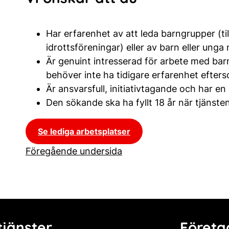
Har erfarenhet av att leda barngrupper (til
idrottsföreningar) eller av barn eller ung
Är genuint intresserad för arbete med barn
behöver inte ha tidigare erfarenhet efterso
Är ansvarsfull, initiativtagande och har e
Den sökande ska ha fyllt 18 år när tjänsten
Se lediga arbetsplatser
Föregående undersida
jänster
Företa