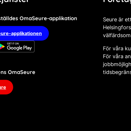
ställdes OmaSeure-applikation
Seure är et
Helsingfors
ure-applikationen
välfärdsom
För våra ku
För våra an
jobbmöjligh
dens OmaSeure
tidsbegräns
ure