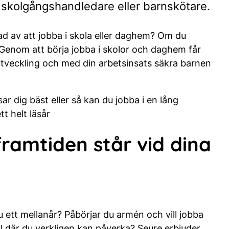
m skolgångshandledare eller barnskötare.
ad av att jobba i skola eller daghem? Om du
g! Genom att börja jobba i skolor och daghem får
tveckling och med din arbetsinsats säkra barnen
r dig bäst eller så kan du jobba i en lång
tt helt läsår
ramtiden står vid dina
 du ett mellanår? Påbörjar du armén och vill jobba
oll där du verkligen kan påverka? Seure erbjuder