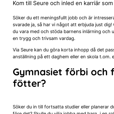
Kom till Seure och inled en karriär so
Söker du ett meningsfullt jobb och är intresser
svarade ja, så har vi något att erbjuda just di
du vara med och stöda barnens inlärning och u
en trygg och trivsam vardag.
Via Seure kan du göra korta inhopp då det passa
anställning på ett daghem eller en skola t.om. e
Gymnasiet förbi och f
fötter?
Söker du in till fortsatta studier eller planerar
före det? Skulle du vilja jobba med barn, i en r