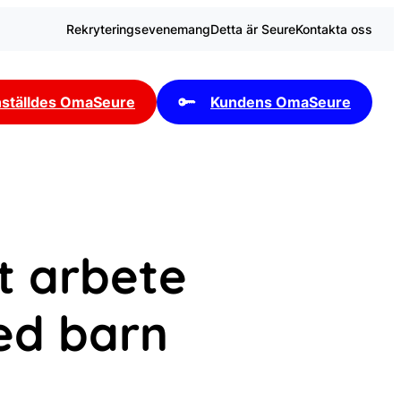
Rekryteringsevenemang
Detta är Seure
Kontakta oss
ställdes OmaSeure
Kundens OmaSeure
t arbete
ed barn