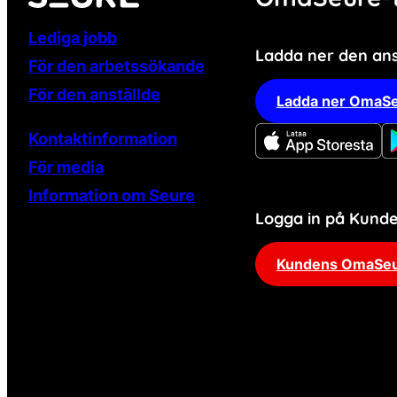
Lediga jobb
Ladda ner den an
För den arbetssökande
För den anställde
Ladda ner OmaSe
Kontaktinformation
För media
Information om Seure
Logga in på Kun
Kundens OmaSe