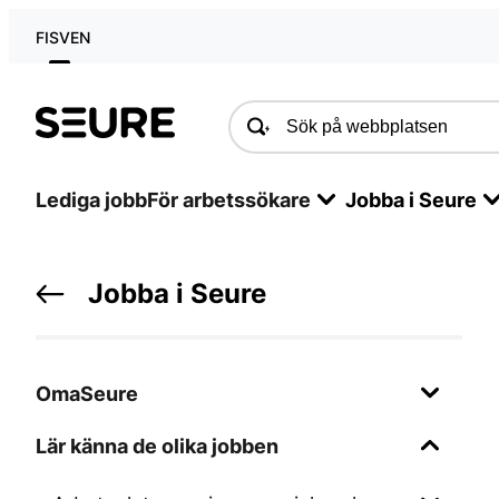
FI
SV
EN
Seure
Lediga jobb
För arbetssökare
Jobba i Seure
Jobba i Seure
OmaSeure
Lär känna de olika jobben