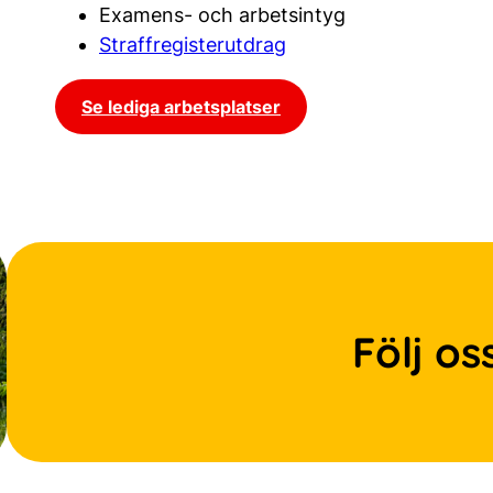
Examens- och arbetsintyg
Straffregisterutdrag
Se lediga arbetsplatser
Följ os