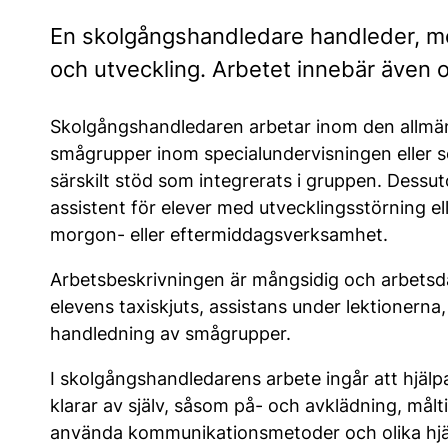
En skolgångshandledare handleder, mot
och utveckling. Arbetet innebär även 
Skolgångshandledaren arbetar inom den allmän
smågrupper inom specialundervisningen eller so
särskilt stöd som integrerats i gruppen. Des
assistent för elever med utvecklingsstörning ell
morgon- eller eftermiddagsverksamhet.
Arbetsbeskrivningen är mångsidig och arbetsda
elevens taxiskjuts, assistans under lektionerna
handledning av smågrupper.
I skolgångshandledarens arbete ingår att hjälp
klarar av själv, såsom på- och avklädning, målti
använda kommunikationsmetoder och olika hjäl