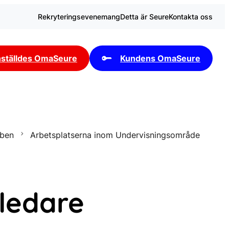
Rekryteringsevenemang
Detta är Seure
Kontakta oss
ställdes OmaSeure
Kundens OmaSeure
bben
Arbetsplatserna inom Undervisningsområde
ledare