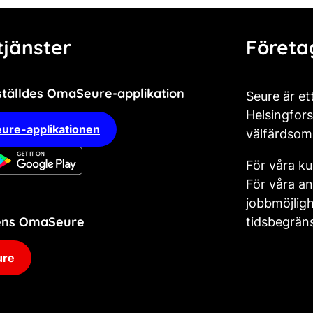
jänster
Företa
ställdes OmaSeure-applikation
Seure är et
Helsingfors
ure-applikationen
välfärdsom
För våra ku
För våra an
jobbmöjligh
dens OmaSeure
tidsbegräns
ure