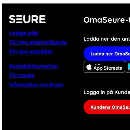
OmaSeure-t
Lediga jobb
Ladda ner den an
För den arbetssökande
För den anställde
Ladda ner OmaSe
Kontaktinformation
För media
Information om Seure
Logga in på Kun
Kundens OmaSe