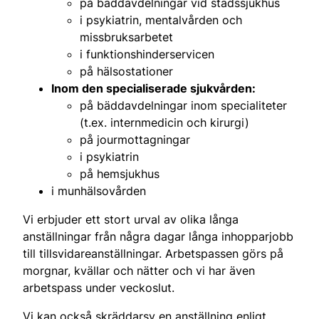
på bäddavdelningar vid stadssjukhus
i psykiatrin, mentalvården och
missbruksarbetet
i funktionshinderservicen
på hälsostationer
Inom den specialiserade sjukvården:
på bäddavdelningar inom specialiteter
(t.ex. internmedicin och kirurgi)
på jourmottagningar
i psykiatrin
på hemsjukhus
i munhälsovården
Vi erbjuder ett stort urval av olika långa
anställningar från några dagar långa inhopparjobb
till tillsvidareanställningar. Arbetspassen görs på
morgnar, kvällar och nätter och vi har även
arbetspass under veckoslut.
Vi kan också skräddarsy en anställning enligt